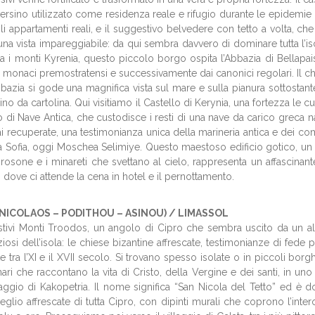
u persino utilizzato come residenza reale e rifugio durante le epidem
o, gli appartamenti reali, e il suggestivo belvedere con tetto a volta, 
una vista impareggiabile: da qui sembra davvero di dominare tutta l’isola
a i monti Kyrenia, questo piccolo borgo ospita l’Abbazia di Bellapais,
 monaci premostratensi e successivamente dai canonici regolari. Il chio
abbazia si gode una magnifica vista sul mare e sulla pianura sottostan
no da cartolina. Qui visitiamo il Castello di Kerynia, una fortezza le cui
tto di Nave Antica, che custodisce i resti di una nave da carico greca 
mai recuperate, una testimonianza unica della marineria antica e dei com
anta Sofia, oggi Moschea Selimiye. Questo maestoso edificio gotico, un
osone e i minareti che svettano al cielo, rappresenta un affascinante
 dove ci attende la cena in hotel e il pernottamento.
 NICOLAOS – PODITHOU – ASINOU) / LIMASSOL
stivi Monti Troodos, un angolo di Cipro che sembra uscito da un alt
ziosi dell’isola: le chiese bizantine affrescate, testimonianze di fede 
te tra l’XI e il XVII secolo. Si trovano spesso isolate o in piccoli b
nari che raccontano la vita di Cristo, della Vergine e dei santi, in uno
llaggio di Kakopetria. Il nome significa “San Nicola del Tetto” ed è d
eglio affrescate di tutta Cipro, con dipinti murali che coprono l’intero