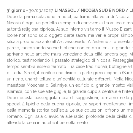
3° giorno -
30
/03
/2027
LIMASSOL / NICOSIA SUD E NORD / 
Dopo la prima colazione in hotel, partiamo alla volta di Nicosia, l’
Nicosia è oggi un perfetto esempio di convivenza tra antico e mode
autorità religiosa cipriota. Al suo interno visitiamo il Museo Bizan
icone non sono solo oggetti d’arte sacra, ma veri e propri simbol
situata proprio accanto all'Arcivescovado. All'esterno si presenta
parete, raccontando scene bibliche con colori intensi e grande i
aprivano nelle antiche mura veneziane della città, ancora oggi v
storico, testimoniando il passato strategico di Nicosia. Passeggia
tempo sembra essersi fermato. Tra case tradizionali, botteghe arti
di Ledra Street, il confine che divide la parte greco-cipriota (Sud)
un ritmo, un’architettura e un’identità culturale differenti. Nella
maestosa Moschea di Selimiye, un edificio di grande impatto visi
islamica, con le sue alte guglie, la grande cupola centrale e l’int
Dopo questa passeggiata ricca di suggestioni, torniamo nella p
specialità tipiche della cucina cipriota, tra sapori mediterrane
della memoria storica dell’isola. Le sue collezioni offrono un mer
romano. Ogni sala ci avvicina alle radici profonde della civiltà ci
attende la cena in hotel e il pernottamento.