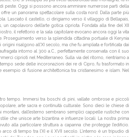
ie di peste. Oggi si possono ancora ammirare numerose parti della
che offre un panorama spettacolare sulla costa nord. Dalla parte più
. Lasciato il castello, ci dirigiamo verso il villaggio di Bellapais,
 un capolavoro dell’arte gotica cipriota. Fondata alla fine del XII
stro, il refettorio e la sala capitolare evocano ancora oggi la vita
te. Proseguimento verso la splendida cittadina portuale di Kerynia
 origini risalgono all’XI secolo, ma che fu ampliata e fortificata dai
naufragata intorno al 300 a.C., perfettamente conservata con il suo
merci ciprioti nel Mediterraneo. Sulla via del ritorno, rientriamo a
 tempo sede delle incoronazioni dei re di Cipro, fu trasformato in
 esempio di fusione architettonica tra cristianesimo e islam. Nel
ro tempo. Immersi tra boschi di pini, vallate ombrose e piccoli
popolare, arte sacra e continuità culturale. Sono dieci le chiese di
orghi montani, dall’esterno sembrano semplici cappelle rustiche con
 stile che unisce arte bizantina e influenze locali. La nostra prima
ovuto alla particolare struttura a capanna che protegge l’edificio.
 arco di tempo tra l’XI e il XVII secolo. L’interno è un tripudio di