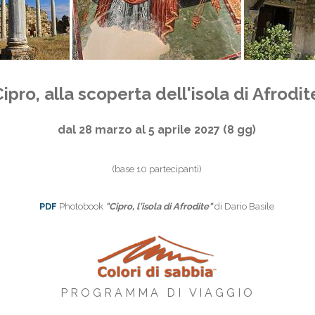
ipro, alla scoperta dell'isola di Afrodit
dal 28 marzo al 5 aprile 2027 (8 gg)
(base 10 partecipanti)
PDF
Photobook
"Cipro, l'isola di Afrodite"
di Dario Basile
P R O G R A M M A D I V I A G G I O