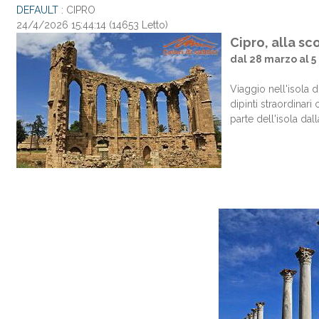
DEFAULT
: CIPRO
24/4/2026 15:44:14
(
14653 Letto
)
Cipro, alla sc
dal 28 marzo al 5 
Viaggio nell'isola d
dipinti straordinar
parte dell'isola da