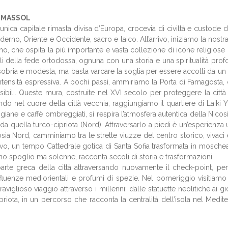
LIMASSOL
unica capitale rimasta divisa d’Europa, crocevia di civiltà e custode di
rno, Oriente e Occidente, sacro e laico. All’arrivo, iniziamo la nostr
tino, che ospita la più importante e vasta collezione di icone religiose
i della fede ortodossa, ognuna con una storia e una spiritualità prof
 sobria e modesta, ma basta varcare la soglia per essere accolti da un
ntensità espressiva. A pochi passi, ammiriamo la Porta di Famagosta,
isibili. Queste mura, costruite nel XVI secolo per proteggere la citt
ndo nel cuore della città vecchia, raggiungiamo il quartiere di Laiki 
giane e caffè ombreggiati, si respira l’atmosfera autentica della Nico
 da quella turco-cipriota (Nord). Attraversarlo a piedi è un’esperienza 
 Nicosia Nord, camminiamo tra le strette viuzze del centro storico, viva
vo, un tempo Cattedrale gotica di Santa Sofia trasformata in moschea
erno spoglio ma solenne, racconta secoli di storia e trasformazioni.
arte greca della città attraversando nuovamente il check-point, pe
i, influenze mediorientali e profumi di spezie. Nel pomeriggio visiti
aviglioso viaggio attraverso i millenni: dalle statuette neolitiche ai 
priota, in un percorso che racconta la centralità dell’isola nel Medite