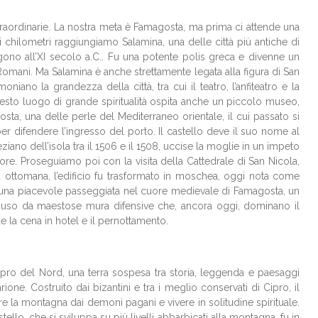
e straordinarie. La nostra meta è Famagosta, ma prima ci attende una
hi chilometri raggiungiamo Salamina, una delle città più antiche di
algono all’XI secolo a.C.. Fu una potente polis greca e divenne un
 Romani. Ma Salamina è anche strettamente legata alla figura di San
iano la grandezza della città, tra cui il teatro, l’anfiteatro e la
esto luogo di grande spiritualità ospita anche un piccolo museo,
gosta, una delle perle del Mediterraneo orientale, il cui passato si
per difendere l’ingresso del porto. Il castello deve il suo nome al
no dell’isola tra il 1506 e il 1508, uccise la moglie in un impeto
re. Proseguiamo poi con la visita della Cattedrale di San Nicola,
ottomana, l’edificio fu trasformato in moschea, oggi nota come
 una piacevole passeggiata nel cuore medievale di Famagosta, un
cchiuso da maestose mura difensive che, ancora oggi, dominano il
 la cena in hotel e il pernottamento.
Cipro del Nord, una terra sospesa tra storia, leggenda e paesaggi
ione. Costruito dai bizantini e tra i meglio conservati di Cipro, il
are la montagna dai demoni pagani e vivere in solitudine spirituale.
ello, che si sviluppa su più livelli abbarbicati alla montagna, fu in