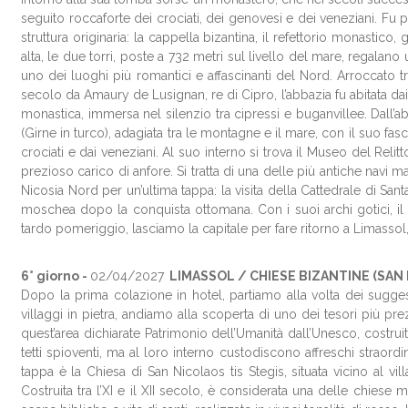
seguito roccaforte dei crociati, dei genovesi e dei veneziani. F
struttura originaria: la cappella bizantina, il refettorio monastic
alta, le due torri, poste a 732 metri sul livello del mare, regalano 
uno dei luoghi più romantici e affascinanti del Nord. Arroccato tr
secolo da Amaury de Lusignan, re di Cipro, l’abbazia fu abitata dai
monastica, immersa nel silenzio tra cipressi e buganvillee. Dall’
(Girne in turco), adagiata tra le montagne e il mare, con il suo fasci
crociati e dai veneziani. Al suo interno si trova il Museo del Reli
prezioso carico di anfore. Si tratta di una delle più antiche navi 
Nicosia Nord per un’ultima tappa: la visita della Cattedrale di S
moschea dopo la conquista ottomana. Con i suoi archi gotici, il r
tardo pomeriggio, lasciamo la capitale per fare ritorno a Limassol,
6° giorno -
02/04
/2027
LIMASSOL / CHIESE BIZANTINE (SAN
Dopo la prima colazione in hotel, partiamo alla volta dei sugge
villaggi in pietra, andiamo alla scoperta di uno dei tesori più pre
quest’area dichiarate Patrimonio dell’Umanità dall’Unesco, costrui
tetti spioventi, ma al loro interno custodiscono affreschi straordi
tappa è la Chiesa di San Nicolaos tis Stegis, situata vicino al vi
Costruita tra l’XI e il XII secolo, è considerata una delle chiese m