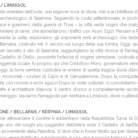
 / LIMASSOL
e orientale dell’isola, una regione ricca di storia, miti e architettur
sito archeologico di Salamina. Seguendo la costa settentrionale, in poc
ace e guerriero della guerra di Troia – la città vanta origini che ris
iere di rame, che alimentarono i traffici con Assiri, Egizi, Persiani e
nte la visita, esploriamo gli imponenti resti archeologici che testimon
 Barnaba, costruito nel V secolo sul luogo della sua tomba. Oggi, qu
aver lasciato il sito di Salamina, raggiungiamo la città storica di Fama
Castello di Otello, possente fortezza di origine veneziana, costruita 
genda locale, fu proprio qui che Cristoforo Moro, governatore venezia
gi, la torre sembra custodire le ombre di quella tragica storia d’amo
ncoronati i sovrani di Cipro e di Gerusalemme. Dopo la conquista 
a con rosone e archi aguzzi.Dopo le visite culturali, ci concediamo
, caffè e architetture d’epoca. Il centro storico è completamente ra
eriggio, lasciamo Famagosta per rientrare a Limassol, dove ci attende
ONE / BELLAPAIS / KERYNIA / LIMASSOL
 per attraversare il confine e addentrarci nella Repubblica Turca di 
no dei luoghi più suggestivi dell’intera isola: il Castello di Sant’Ilar
proveniente dalla Palestina. Si dice che si fosse ritirato qui per liber
 venne fortificato e trasformato in una vera e propria fortezza. Il cast