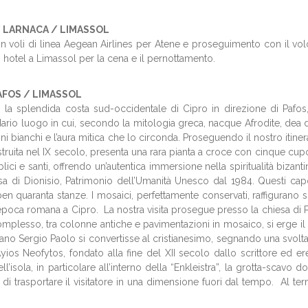
/ LARNACA / LIMASSOL
 voli di linea Aegean Airlines per Atene e proseguimento con il volo 
in hotel a Limassol per la cena e il pernottamento.
AFOS / LIMASSOL
 la splendida costa sud-occidentale di Cipro in direzione di Pafos
rio luogo in cui, secondo la mitologia greca, nacque Afrodite, dea de
oni bianchi e l’aura mitica che lo circonda. Proseguendo il nostro itiner
Costruita nel IX secolo, presenta una rara pianta a croce con cinque cup
i e santi, offrendo un’autentica immersione nella spiritualità bizantina
a di Dionisio, Patrimonio dell’Umanità Unesco dal 1984. Questi capola
n quaranta stanze. I mosaici, perfettamente conservati, raffigurano s
ll’epoca romana a Cipro. La nostra visita prosegue presso la chiesa di P
el complesso, tra colonne antiche e pavimentazioni in mosaico, si erge 
omano Sergio Paolo si convertisse al cristianesimo, segnando una svol
s Neofytos, fondato alla fine del XII secolo dallo scrittore ed eremi
ell’isola, in particolare all’interno della “Enkleistra”, la grotta-scav
di trasportare il visitatore in una dimensione fuori dal tempo. Al ter