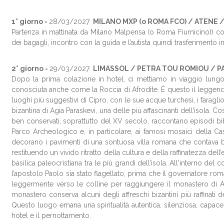
1° giorno -
28/03/2027
MILANO MXP (o ROMA FCO) / ATENE 
Partenza in mattinata da Milano Malpensa (o Roma Fiumicino)) con
dei bagagli, incontro con la guida e l’autista quindi trasferimento 
2° giorno -
29/03
/2027
LIMASSOL / PETRA TOU ROMIOU / P
Dopo la prima colazione in hotel, ci mettiamo in viaggio lungo
conosciuta anche come la Roccia di Afrodite. È questo il leggenda
luoghi più suggestivi di Cipro, con le sue acque turchesi, i faragli
bizantina di Agia Paraskevi, una delle più affascinanti dell’isola. 
ben conservati, soprattutto del XV secolo, raccontano episodi biblic
Parco Archeologico e, in particolare, ai famosi mosaici della Cas
decorano i pavimenti di una sontuosa villa romana che contava be
restituendo un vivido ritratto della cultura e della raffinatezza de
basilica paleocristiana tra le più grandi dell’isola. All'interno d
l’apostolo Paolo sia stato flagellato, prima che il governatore r
leggermente verso le colline per raggiungere il monastero di Ayio
monastero conserva alcuni degli affreschi bizantini più raffinati d
Questo luogo emana una spiritualità autentica, silenziosa, capace 
hotel e il pernottamento.