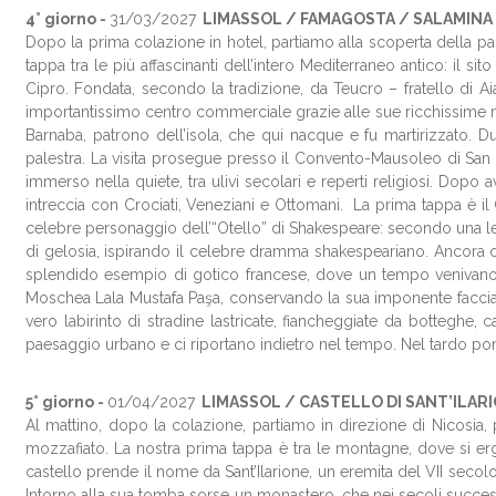
4° giorno -
31/03
/2027
LIMASSOL / FAMAGOSTA / SALAMINA
Dopo la prima colazione in hotel, partiamo alla scoperta della part
tappa tra le più affascinanti dell’intero Mediterraneo antico: il 
Cipro. Fondata, secondo la tradizione, da Teucro – fratello di Ai
importantissimo centro commerciale grazie alle sue ricchissime min
Barnaba, patrono dell’isola, che qui nacque e fu martirizzato. Dura
palestra. La visita prosegue presso il Convento-Mausoleo di San
immerso nella quiete, tra ulivi secolari e reperti religiosi. Dopo 
intreccia con Crociati, Veneziani e Ottomani. La prima tappa è il 
celebre personaggio dell’“Otello” di Shakespeare: secondo una leg
di gelosia, ispirando il celebre dramma shakespeariano. Ancora og
splendido esempio di gotico francese, dove un tempo venivano i
Moschea Lala Mustafa Paşa, conservando la sua imponente facciat
vero labirinto di stradine lastricate, fiancheggiate da botteghe
paesaggio urbano e ci riportano indietro nel tempo. Nel tardo pom
5° giorno -
01/04
/2027
LIMASSOL / CASTELLO DI SANT’ILARI
Al mattino, dopo la colazione, partiamo in direzione di Nicosia,
mozzafiato. La nostra prima tappa è tra le montagne, dove si erge u
castello prende il nome da Sant’Ilarione, un eremita del VII secolo 
Intorno alla sua tomba sorse un monastero, che nei secoli successivi