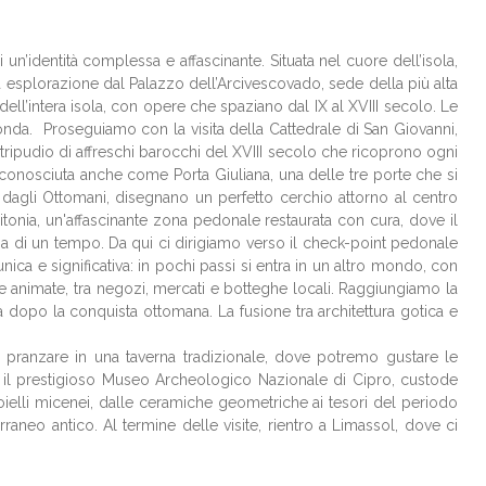
 un’identità complessa e affascinante. Situata nel cuore dell’isola,
a esplorazione dal Palazzo dell’Arcivescovado, sede della più alta
 dell’intera isola, con opere che spaziano dal IX al XVIII secolo. Le
onda. Proseguiamo con la visita della Cattedrale di San Giovanni,
 tripudio di affreschi barocchi del XVIII secolo che ricoprono ogni
 conosciuta anche come Porta Giuliana, una delle tre porte che si
à dagli Ottomani, disegnano un perfetto cerchio attorno al centro
Yitonia, un'affascinante zona pedonale restaurata con cura, dove il
sia di un tempo. Da qui ci dirigiamo verso il check-point pedonale
unica e significativa: in pochi passi si entra in un altro mondo, con
ci e animate, tra negozi, mercati e botteghe locali. Raggiungiamo la
 dopo la conquista ottomana. La fusione tra architettura gotica e
r pranzare in una taverna tradizionale, dove potremo gustare le
amo il prestigioso Museo Archeologico Nazionale di Cipro, custode
gioielli micenei, dalle ceramiche geometriche ai tesori del periodo
rraneo antico. Al termine delle visite, rientro a Limassol, dove ci