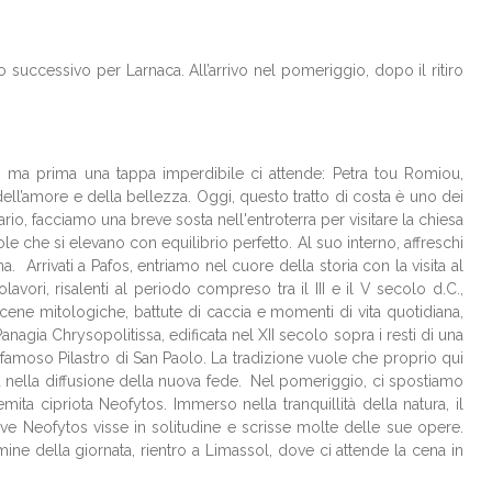
successivo per Larnaca. All’arrivo nel pomeriggio, dopo il ritiro
, ma prima una tappa imperdibile ci attende: Petra tou Romiou,
ll’amore e della bellezza. Oggi, questo tratto di costa è uno dei
ario, facciamo una breve sosta nell'entroterra per visitare la chiesa
ole che si elevano con equilibrio perfetto. Al suo interno, affreschi
. Arrivati a Pafos, entriamo nel cuore della storia con la visita al
vori, risalenti al periodo compreso tra il III e il V secolo d.C.,
cene mitologiche, battute di caccia e momenti di vita quotidiana,
anagia Chrysopolitissa, edificata nel XII secolo sopra i resti di una
il famoso Pilastro di San Paolo. La tradizione vuole che proprio qui
ta nella diffusione della nuova fede. Nel pomeriggio, ci spostiamo
ta cipriota Neofytos. Immerso nella tranquillità della natura, il
o dove Neofytos visse in solitudine e scrisse molte delle sue opere.
mine della giornata, rientro a Limassol, dove ci attende la cena in