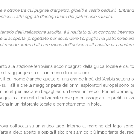
 e ottone tra cui pugnali d'argento, gioielli e vestiti beduini. Entra
tichi e altri oggetti d'antiquariato del patrimonio saudita.
enario dell'unificazione saudita, è il risultato di un concorso interna
 di scoperta, progettato per accendere l'orgoglio nel patrimonio arabo
el mondo arabo dalla creazione dell'universo alla nostra era modern
to alla stazione ferroviaria accompagnati dalla guida locale e dal tour
e di raggiungere la città in meno di cinque ore.
 il cui nome è anche quello di una grande tribù dell’Arabia settentrio
ante su Ha’il è che la maggior parte dei primi esploratori europei sono 
 hotel per lasciare i bagagli ed un breve rinfresco. Poi nel pomeriggio
eggiata al mercato tradizionale dove poter assaggiare le prelibatezz
Cena in un ristorante locale e pernottamento in hotel.
va collocata su un antico lago. Intorno al margine del lago sono sta
rte a cielo aperto e ospita il sito preislamico più importante del regn