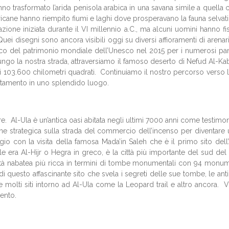
hanno trasformato l’arida penisola arabica in una savana simile a quella
ricane hanno riempito fiumi e laghi dove prosperavano la fauna selvati
icazione iniziata durante il VI millennio a.C., ma alcuni uomini hanno
 Quei disegni sono ancora visibili oggi su diversi affioramenti di aren
nco del patrimonio mondiale dell’Unesco nel 2015 per i numerosi pannel
go la nostra strada, attraversiamo il famoso deserto di Nefud Al-Kabi
di 103.600 chilometri quadrati. Continuiamo il nostro percorso verso 
ttamento in uno splendido luogo.
Al-Ula è un’antica oasi abitata negli ultimi 7000 anni come testimoniano
zione strategica sulla strada del commercio dell’incenso per diventar
ggio con la visita della famosa Mada’in Saleh che è il primo sito dell
 era Al-Hijr o Hegra in greco, è la città più importante del sud del 
ttà nabatea più ricca in termini di tombe monumentali con 94 monume
 di questo affascinante sito che svela i segreti delle sue tombe, le anti
 molti siti intorno ad Al-Ula come la Leopard trail e altro ancora. V
mento.