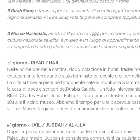
Sua Maestà il re Abdulaziz il 15 gennaio 1902 catturò il forte.
Il Dirah Souq
è famoso per la sua varietà di vecchi oggetti in rame
legno di sandalo. Al Dira Souq vale la pena di comprare tappeti an
ll Museo Nazionale,
aperto a Riyadh nel 1999 per celebrare il cent
cultura nazionale saudita, il museo è un luogo di apprendimento e
è composto da otto gallerie che raccontano la storia completa d
4° giorno -
RIYAD / HA’IL
Nelle prime ore della mattina, dopo colazione in hotel, trasferimen
collegamento ferroviario è stato terminato di recente e ci permett
La città si trova ai piedi dell’imponente catena montuosa Shammar,
la casa di poeti e scrittori dell’Arabia Saudita. Un fatto interess
Blunt, Charles Huber, Julius Euting). Dopo pranzo, trasferimento in
1840, e il vicino museo. Abbiamo il tempo per una piacevole pass
visita al Museo Regionale di Ha’il per ammirare le sue collezioni. 
5° giorno -
HA’IL / JUBBAH / AL-ULA
Dopo la prima colazione in hotel, partenza per Jubbah che si tro
Paleolitico medio. Jubbah è considerata come un’antica galleria d’a