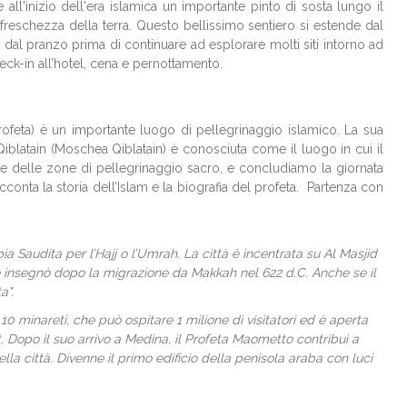
ll'inizio dell'era islamica un importante pinto di sosta lungo il
reschezza della terra. Questo bellissimo sentiero si estende dal
ta dal pranzo prima di continuare ad esplorare molti siti intorno ad
eck-in all’hotel, cena e pernottamento.
Profeta) è un importante luogo di pellegrinaggio islamico. La sua
blatain (Moschea Qiblatain) è conosciuta come il luogo in cui il
one delle zone di pellegrinaggio sacro, e concludiamo la giornata
nta la storia dell’Islam e la biografia del profeta. Partenza con
ia Saudita per l’Hajj o l’Umrah. La città è incentrata su Al Masjid
 insegnò dopo la migrazione da Makkah nel 622 d.C. Anche se il
a".
 minareti, che può ospitare 1 milione di visitatori ed è aperta
. Dopo il suo arrivo a Medina, il Profeta Maometto contribuì a
la città. Divenne il primo edificio della penisola araba con luci