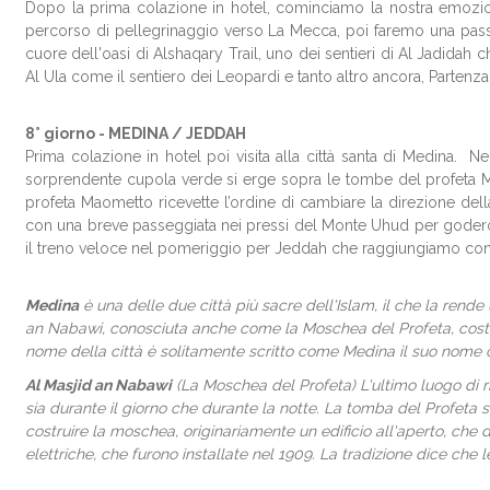
Dopo la prima colazione in hotel, cominciamo la nostra emozionan
percorso di pellegrinaggio verso La Mecca, poi faremo una passe
cuore dell'oasi di Alshaqary Trail, uno dei sentieri di Al Jadidah c
Al Ula come il sentiero dei Leopardi e tanto altro ancora, Partenza
8° giorno -
MEDINA / JEDDAH
Prima colazione in hotel poi visita alla città santa di Medina. 
sorprendente cupola verde si erge sopra le tombe del profeta Ma
profeta Maometto ricevette l’ordine di cambiare la direzione dell
con una breve passeggiata nei pressi del Monte Uhud per goderci i
il treno veloce nel pomeriggio per Jeddah che raggiungiamo con c
Medina
è una delle due città più sacre dell'Islam, il che la rende 
an Nabawi, conosciuta anche come la Moschea del Profeta, costr
nome della città è solitamente scritto come Medina il suo nome c
Al Masjid an Nabawi
(La Moschea del Profeta) L'ultimo luogo di r
sia durante il giorno che durante la notte. La tomba del Profeta s
costruire la moschea, originariamente un edificio all'aperto, che 
elettriche, che furono installate nel 1909. La tradizione dice che