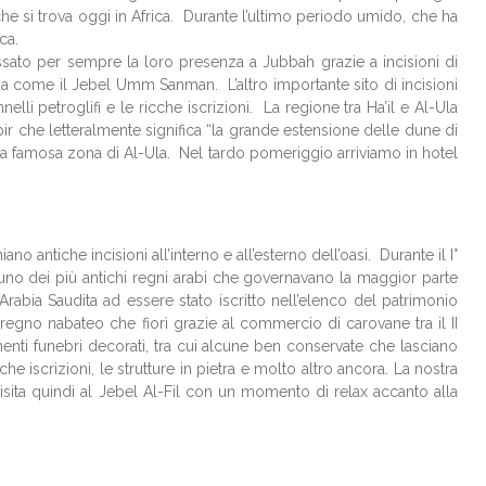
 che si trova oggi in Africa. Durante l’ultimo periodo umido, che ha
ca.
 fissato per sempre la loro presenza a Jubbah grazie a incisioni di
aria come il Jebel Umm Sanman. L’altro importante sito di incisioni
li petroglifi e le ricche iscrizioni. La regione tra Ha’il e Al-Ula
r che letteralmente significa “la grande estensione delle dune di
la famosa zona di Al-Ula. Nel tardo pomeriggio arriviamo in hotel
 antiche incisioni all’interno e all’esterno dell’oasi. Durante il I°
e uno dei più antichi regni arabi che governavano la maggior parte
’Arabia Saudita ad essere stato iscritto nell’elenco del patrimonio
regno nabateo che fiorì grazie al commercio di carovane tra il II
nti funebri decorati, tra cui alcune ben conservate che lasciano
che iscrizioni, le strutture in pietra e molto altro ancora. La nostra
isita quindi al Jebel Al-Fil con un momento di relax accanto alla