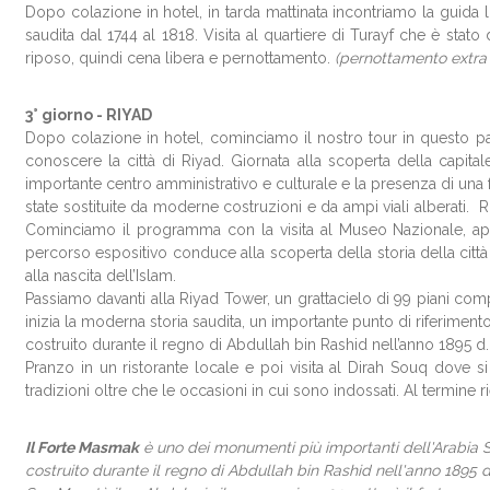
Dopo colazione in hotel, in tarda mattinata incontriamo la guida lo
saudita dal 1744 al 1818. Visita al quartiere di Turayf che è sta
riposo, quindi cena libera e pernottamento.
(pernottamento extra
3° giorno -
RIYAD
Dopo colazione in hotel, cominciamo il nostro tour in questo pa
conoscere la città di Riyad. Giornata alla scoperta della capit
importante centro amministrativo e culturale e la presenza di una
state sostituite da moderne costruzioni e da ampi viali alberati. R
Cominciamo il programma con la visita al Museo Nazionale, apert
percorso espositivo conduce alla scoperta della storia della città 
alla nascita dell’Islam.
Passiamo davanti alla Riyad Tower, un grattacielo di 99 piani com
inizia la moderna storia saudita, un importante punto di riferimento
costruito durante il regno di Abdullah bin Rashid nell’anno 1895 d.
Pranzo in un ristorante locale e poi visita al Dirah Souq dove si
tradizioni oltre che le occasioni in cui sono indossati. Al termine 
Il Forte Masmak
è uno dei monumenti più importanti dell'Arabia Sa
costruito durante il regno di Abdullah bin Rashid nell'anno 1895 d