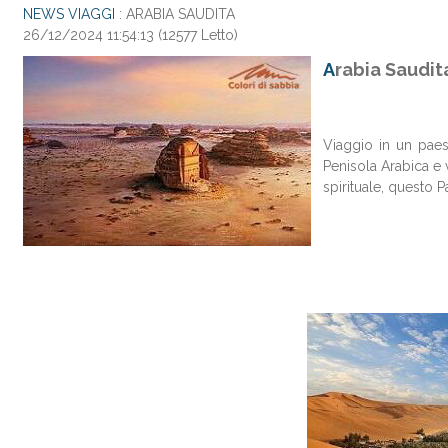
NEWS VIAGGI
: ARABIA SAUDITA
26/12/2024 11:54:13
(
12577 Letto
)
A
rabia Saudit
Viaggio in un paes
Penisola Arabica e 
spirituale, questo P