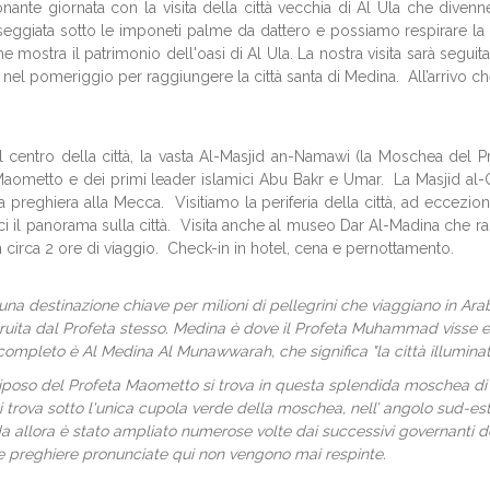
te giornata con la visita della città vecchia di Al Ula che divenne a
ggiata sotto le imponeti palme da dattero e possiamo respirare la f
he mostra il patrimonio dell'oasi di Al Ula. La nostra visita sarà segui
 nel pomeriggio per raggiungere la città santa di Medina. All’arrivo ch
Nel centro della città, la vasta Al-Masjid an-Namawi (la Moschea del 
ometto e dei primi leader islamici Abu Bakr e Umar. La Masjid al-Qi
a preghiera alla Mecca. Visitiamo la periferia della città, ad eccezi
l panorama sulla città. Visita anche al museo Dar Al-Madina che racco
irca 2 ore di viaggio. Check-in in hotel, cena e pernottamento.
una destinazione chiave per milioni di pellegrini che viaggiano in Arab
uita dal Profeta stesso. Medina è dove il Profeta Muhammad visse e
ompleto è Al Medina Al Munawwarah, che significa "la città illuminat
iposo del Profeta Maometto si trova in questa splendida moschea di 10
i trova sotto l'unica cupola verde della moschea, nell’ angolo sud-est
da allora è stato ampliato numerose volte dai successivi governanti del
 le preghiere pronunciate qui non vengono mai respinte.