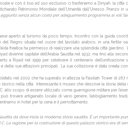
cale e con il bus ad uso esclusivo ci trasferiamo a Diriyah, la città c
to dichiarato Patrimonio Mondiale dell'Umanità dall'Unesco. Pranzo in 
 aggiunto senza alcun costo per adeguamento programma ai voli Saud
ese aperto al turismo da poco tempo. Incontro con la guida coordina
ale del Regno situata nel cuore del tavolato arabico, in una fertile
 falda freatica ha permesso di realizzare una splendida città giardin
iyad divenne capitale dell’Arabia Saudita nel 1932, ma fino alla second
o a Riyad nel 1999 per celebrare il centenario dell’unificazione sa
e delle sue attrazioni principali. La sua collezione è stata creata con 
pletato nel 2002 che ha superato in altezza la Faisiliah Tower di 267
 storico nella città. Interessante il museo che descrive la storia della
C. allo scopo di essere utilizzato come guarnigione militare per l’eser
 può trovare artigianato locale di vario genere, l’abbigliamento tradi
rientriamo in hotel per la cena e il pernottamento.
udita da dove inizia la moderna storia saudita. È un importante punto
.C. La ragione per la costruzione di questo palazzo storico era di serv