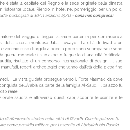
he è stata la capitale del Regno e la sede originale della dinastia
un ristorante locale. Rientro in hotel nel pomeriggio per un pò di
ia posticipati al 16/11 anzichè 15/11 -
cena non compresa
)
tore del viaggio di lingua italiana e partenza per cominciare a
 oasi della catena montuosa Jabal Tuwayq. La città di Riyad è un
o. Le vecchie case di argilla a poco a poco sono scomparse e sono
a guerra mondiale il suo aspetto fu quello di una città fortificata.
udita, risultato di un concorso internazionale di design. Il suo
manufatti, reperti archeologici che vanno dall’età della pietra fino
 metri. La visita guidata prosegue verso il Forte Masmak, da dove
 conquista dell’Arabia da parte della famiglia Al-Saud. Il palazzo fu
cito reale.
zionale saudita e, attraverso questi capi, scoprire le usanze e le
 di riferimento storico nella città di Riyadh. Questo palazzo fu
ire come presidio militare per l'esercito di Abdullah bin Rashid.