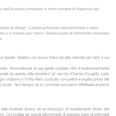
ndo dall'accesso principale, si sente sempre la fragranza del
zionale di design. Custode principale del patrimonio e della
 e il rispetto per l'Islam. Questo punto di riferimento nazionale
a.
 leader. Saliamo sul nuovo treno ad alta velocità per Ha’il, il cui
nale. Rinomata per la sua gente ospitale, Ha’il è tradizionalmente
passati da questa città durante il 19° secolo (Charles Doughty, Lady
 visitiamo il Forte A’Arif, costruito con pietre e argilla prima del
e locali. Se il tempo ce lo consente possiamo effettuare anche la
ti rinvenuti diversi siti archeologici di insediamenti umani del
o. Circondata da grandi affioramenti di arenaria pieni di petroglifi