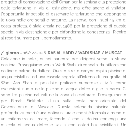
progetto di conservazione dell'Oman per la schiusa e la protezione
delle tartarughe in via di estinzione, ma offre anche ai visitatori
l'opportunità irripetibile di osservare le tartarughe che depongono
le uova nelle ore serali e notturne. La riserva, con i suoi 45 km di
costa protetta, è stata creata nel 1986 per la protezione di queste
specie in via d’estinzione e per diffonderne la conoscenza. Rientro
al resort su mare per il pernottamento.
7° giorno –
16/12/2026
RAS AL HADD / WADI SHAB / MUSCAT
Colazione in hotel, quindi partenza per dirigersi verso la strada
costiera. Proseguiamo verso Wadi Shab, circondato da pittoresche
colline e palme da dattero. Questo stretto canyon ospita piscine di
acqua cristallina ed una cascata segreta all'interno di una grotta. Al
Wadi Ash Shab è possibile praticare numerose attività, come
escursioni, nuoto nelle piscine di acqua dolce e gite in barca. Ci
sono tre piscine naturali nella zona da esplorare. Proseguimento
per Bimah Sinkhole, situata sulla costa nord-orientale del
Governatorato di Mascate. Questa splendida piscina naturale
profonda 20 metri è una dolina naturale che si è formata a meno di
un chilometro dal mare, facendo sì che la dolina contenga una
miscela di acqua dolce e salata con colori blu scintillanti. Un