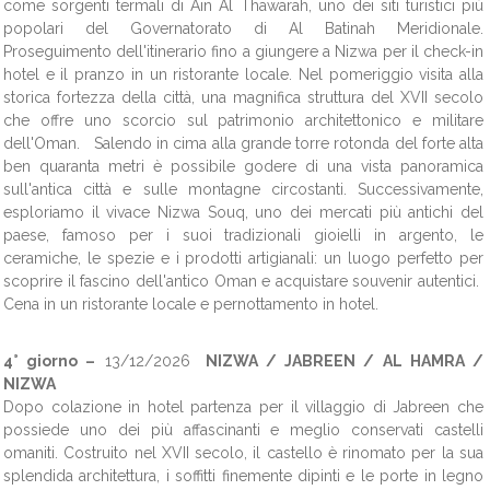
come sorgenti termali di Ain Al Thawarah, uno dei siti turistici più
popolari del Governatorato di Al Batinah Meridionale.
Proseguimento dell'itinerario fino a giungere a Nizwa per il check-in
hotel e il pranzo in un ristorante locale. Nel pomeriggio visita alla
storica fortezza della città, una magnifica struttura del XVII secolo
che offre uno scorcio sul patrimonio architettonico e militare
dell'Oman. Salendo in cima alla grande torre rotonda del forte alta
ben quaranta metri è possibile godere di una vista panoramica
sull'antica città e sulle montagne circostanti. Successivamente,
esploriamo il vivace Nizwa Souq, uno dei mercati più antichi del
paese, famoso per i suoi tradizionali gioielli in argento, le
ceramiche, le spezie e i prodotti artigianali: un luogo perfetto per
scoprire il fascino dell'antico Oman e acquistare souvenir autentici.
Cena in un ristorante locale e pernottamento in hotel.
4° giorno –
13/12/2026
NIZWA / JABREEN / AL HAMRA /
NIZWA
Dopo colazione in hotel partenza per il villaggio di Jabreen che
possiede uno dei più affascinanti e meglio conservati castelli
omaniti. Costruito nel XVII secolo, il castello è rinomato per la sua
splendida architettura, i soffitti finemente dipinti e le porte in legno