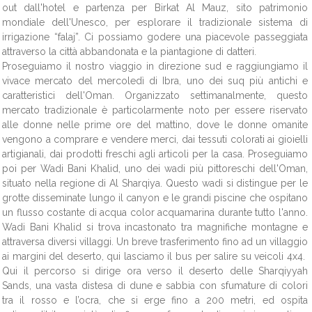
out dall'hotel e partenza per Birkat Al Mauz, sito patrimonio
mondiale dell'Unesco, per esplorare il tradizionale sistema di
irrigazione “falaj”. Ci possiamo godere una piacevole passeggiata
attraverso la città abbandonata e la piantagione di datteri.
Proseguiamo il nostro viaggio in direzione sud e raggiungiamo il
vivace mercato del mercoledì di Ibra, uno dei suq più antichi e
caratteristici dell'Oman. Organizzato settimanalmente, questo
mercato tradizionale è particolarmente noto per essere riservato
alle donne nelle prime ore del mattino, dove le donne omanite
vengono a comprare e vendere merci, dai tessuti colorati ai gioielli
artigianali, dai prodotti freschi agli articoli per la casa. Proseguiamo
poi per Wadi Bani Khalid, uno dei wadi più pittoreschi dell'Oman,
situato nella regione di Al Sharqiya. Questo wadi si distingue per le
grotte disseminate lungo il canyon e le grandi piscine che ospitano
un flusso costante di acqua color acquamarina durante tutto l'anno.
Wadi Bani Khalid si trova incastonato tra magnifiche montagne e
attraversa diversi villaggi. Un breve trasferimento fino ad un villaggio
ai margini del deserto, qui lasciamo il bus per salire su veicoli 4x4.
Qui il percorso si dirige ora verso il deserto delle Sharqiyyah
Sands, una vasta distesa di dune e sabbia con sfumature di colori
tra il rosso e l’ocra, che si erge fino a 200 metri, ed ospita