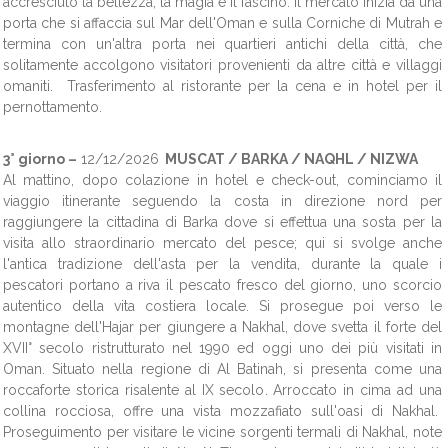
accresciuto la bellezza, la magia e il fascino. Il mercato inizia da una
porta che si affaccia sul Mar dell'Oman e sulla Corniche di Mutrah e
termina con un'altra porta nei quartieri antichi della città, che
solitamente accolgono visitatori provenienti da altre città e villaggi
omaniti. Trasferimento al ristorante per la cena e in hotel per il
pernottamento.
3° giorno –
12/12/2026
MUSCAT / BARKA / NAQHL / NIZWA
Al mattino, dopo colazione in hotel e check-out, cominciamo il
viaggio itinerante seguendo la costa in direzione nord per
raggiungere la cittadina di Barka dove si effettua una sosta per la
visita allo straordinario mercato del pesce; qui si svolge anche
l'antica tradizione dell'asta per la vendita, durante la quale i
pescatori portano a riva il pescato fresco del giorno, uno scorcio
autentico della vita costiera locale. Si prosegue poi verso le
montagne dell'Hajar per giungere a Nakhal, dove svetta il forte del
XVII° secolo ristrutturato nel 1990 ed oggi uno dei più visitati in
Oman. Situato nella regione di Al Batinah, si presenta come una
roccaforte storica risalente al IX secolo. Arroccato in cima ad una
collina rocciosa, offre una vista mozzafiato sull'oasi di Nakhal.
Proseguimento per visitare le vicine sorgenti termali di Nakhal, note