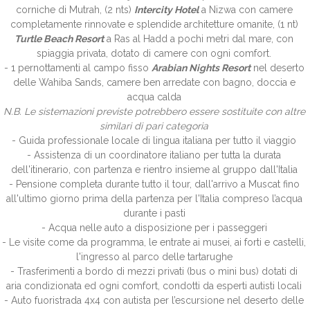
corniche di Mutrah, (2 nts)
Intercity Hotel
a Nizwa con camere
completamente rinnovate e splendide architetture omanite, (1 nt)
Turtle Beach Resort
a Ras al Hadd a pochi metri dal mare, con
spiaggia privata, dotato di camere con ogni comfort.
- 1 pernottamenti al campo fisso
Arabian Nights Resort
nel deserto
delle Wahiba Sands, camere ben arredate con bagno, doccia e
acqua calda
N.B. Le sistemazioni previste potrebbero essere sostituite con altre
similari di pari categoria
- Guida professionale locale di lingua italiana per tutto il viaggio
- Assistenza di un coordinatore italiano per tutta la durata
dell'itinerario, con partenza e rientro insieme al gruppo dall'Italia
- Pensione completa durante tutto il tour, dall'arrivo a Muscat fino
all'ultimo giorno prima della partenza per l'Italia compreso l’acqua
durante i pasti
- Acqua nelle auto a disposizione per i passeggeri
- Le visite come da programma, le entrate ai musei, ai forti e castelli,
l'ingresso al parco delle tartarughe
- Trasferimenti a bordo di mezzi privati (bus o mini bus) dotati di
aria condizionata ed ogni comfort, condotti da esperti autisti locali
- Auto fuoristrada 4x4 con autista per l’escursione nel deserto delle