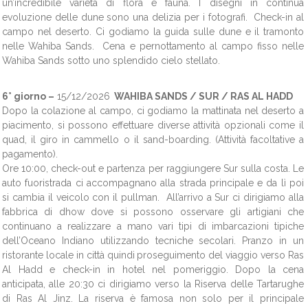
un’incredibile varietà di flora e fauna. I disegni in continua
evoluzione delle dune sono una delizia per i fotografi. Check-in al
campo nel deserto. Ci godiamo la guida sulle dune e il tramonto
nelle Wahiba Sands. Cena e pernottamento al campo fisso nelle
Wahiba Sands sotto uno splendido cielo stellato.
6° giorno –
15/12/2026
WAHIBA SANDS / SUR / RAS AL HADD
Dopo la colazione al campo, ci godiamo la mattinata nel deserto a
piacimento, si possono effettuare ​​diverse attività opzionali come il
quad, il giro in cammello o il sand-boarding. (Attività facoltative a
pagamento).
Ore 10:00, check-out e partenza per raggiungere Sur sulla costa. Le
auto fuoristrada ci accompagnano alla strada principale e da lì poi
si cambia il veicolo con il pullman. All’arrivo a Sur ci dirigiamo alla
fabbrica di dhow dove si possono osservare gli artigiani che
continuano a realizzare a mano vari tipi di imbarcazioni tipiche
dell’Oceano Indiano utilizzando tecniche secolari. Pranzo in un
ristorante locale in città quindi
proseguimento del viaggio verso Ras
Al Hadd e check-in in hotel nel pomeriggio. Dopo la cena
anticipata, alle 20:30 ci dirigiamo verso la Riserva delle Tartarughe
di Ras Al Jinz. La riserva è famosa non solo per il principale