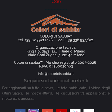
Login
---------------
COLORI DI SABBIA™
tel. +39 02.39211428 - cell. +39 338.9377821
Organizzazione tecnica:
King Holidays s.r.l. Filiale di Milano
Viale Coni Zugna, 7 20144 Milano
Colori di sabbia™ Marchio registrato 2003-2026
P.IVA. 04260020963
info@coloridisabbia.it
Seguici sui tuoi social preferiti
Per aggiornarti su tutte le news, le foto pubblicate, i video degli
ultimi viaggi, le nostre attività, le discussioni tra appassionati e
molto altro ancora...