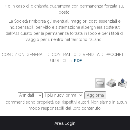
• o in caso di dichiarata quarantena con permanenza forzata sul
posto
La Società rimborsa gli eventuali maggiori costi essenziali e
indispensabili per vitto e sistemazione alberghiera sostenuti
dall’Assicurato per la permanenza forzata in loco e per i titoli di
viaggio per il rientro nel territorio italiano.
CONDIZIONI GENERALI DI CONTRATTO DI VENDITA DI PACCHETTI
TURI
STICI in
PDF
I commenti sono proprietà dei rispettivi autori. Non siamo in alcun
modo responsabili del loro contenuto.
Area Login