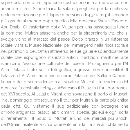
si presenta come un imponente costruzione in marmo bianco con
archi e minareti. Straordinaria la sala di preghiera per la ricchezza
delle decorazioni e per il tappeto persiano di 4.340 mq, il secondo
più grande al mondo dopo quello della moschea Sheikh Zayed di
Abu Dhabi. Ci trasferiamo poi a Muttrah per una passeggiata lungo
la corniche. Mutrah affascina anche per la straordinaria vita che si
svolge vicino al mercato del pesce. Dopo pranzo in un ristorante
locale, visita al Museo Nazionale, per immergerci nella ricca storia e
nel patrimonio dell'Oman attraverso le sue gallerie splendidamente
curate che espongono manufatti antichi, tradizioni marittime, arte
islamica e l'evoluzione culturale del paese. Proseguiamo per l’Al
Alam Palace (solo sosta fotografica, ingresso non consentito). Il
Palazzo di Al Alam, noto anche come Palazzo del Sultano Qaboos,
fa parte delle sei residenze reali situate a Muscat. La residenza del
monarca fu costruita nel 1972. Affiancano il Palazzo i forti portoghesi
del XVI secolo, Al Jalali e Mirani, che sovrastano il porto di Muscat
.
Nel pomeriggio proseguiamo il tour per Mutrah, la parte più antica
della città. Qui visitiamo il suq tradizionale con botteghe che
offrono artigianato, tessuti, abiti omaniti, spezie, gioielli e ogni sorta
di ferramenta. Il Souq di Mutrah è uno dei mercati più antichi
dell'Oman, risalente a circa duecento anni fa. La sua antichità ne ha