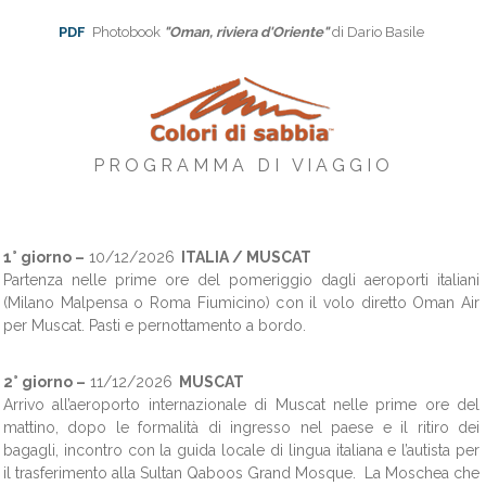
PDF
Photobook
"Oman, riviera d'Oriente"
di Dario Basile
P R O G R A M M A D I V I A G G I O
1° giorno –
10/12/2026
ITALIA / MUSCAT
Partenza nelle prime ore del pomeriggio dagli aeroporti italiani
(Milano Malpensa o Roma Fiumicino) con il volo diretto Oman Air
per Muscat. Pasti e pernottamento a bordo.
2° giorno –
11/12/2026
MUSCAT
Arrivo all’aeroporto internazionale di Muscat nelle prime ore del
mattino, dopo le formalità di ingresso nel paese e il ritiro dei
bagagli, incontro con la guida locale di lingua italiana e l’autista per
il trasferimento alla Sultan Qaboos Grand Mosque. La Moschea che