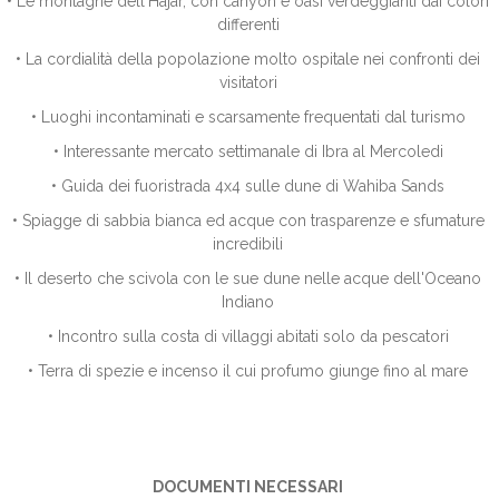
• Le montagne dell'Hajar, con canyon e oasi verdeggianti dai colori
differenti
• La cordialità della popolazione molto ospitale nei confronti dei
visitatori
• Luoghi incontaminati e scarsamente frequentati dal turismo
• Interessante mercato settimanale di Ibra al Mercoledi
• Guida dei fuoristrada 4x4 sulle dune di Wahiba Sands
• Spiagge di sabbia bianca ed acque con trasparenze e sfumature
incredibili
• Il deserto che scivola con le sue dune nelle acque dell'Oceano
Indiano
• Incontro sulla costa di villaggi abitati solo da pescatori
• Terra di spezie e incenso il cui profumo giunge fino al mare
DOCUMENTI NECESSARI