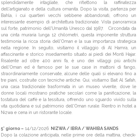
splendidamente intagliate, che riflettono la raffinatezza
dell'artigianato e della cultura omanita. Dopo la visita, partenza per
Bahla, i cui quartieri vecchi sebbene abbandonati, offrono un
interessante esempio di architettura tradizionale. Vista panoramica
sul forte, patrimonio dell'Umanità Unesco dal 1987. Circondata da
una cinta muraria lunga 12 chilometri, questa imponente struttura
testimonia la ricca storia dell'Oman e la sua importanza strategica
nella regione. In seguito, visitiamo il villaggio di Al Hamra, un
affascinante e storico insediamento situato ai piedi dei Monti Hajar.
Risalente ad oltre 400 anni fa, è uno dei villaggi più antichi
dell'Oman ed è famoso per le sue case in mattoni di fango,
straordinariamente conservate, alcune delle quali si elevano fino a
tre piani, costruite con tecniche antiche. Qui, visitiamo Bait Al Safah,
una casa tradizionale trasformata in un museo vivente, dove le
donne locali mostrano pratiche secolari come la panificazione, la
tostatura del caffè e la tessitura, offrendo uno sguardo vivido sulla
vita quotidiana e sul patrimonio dell'Oman rurale. Rientro in hotel a
Nizwa e cena in un ristorante locale.
5° giorno –
14/12/2026
NIZWA / IBRA / WAHIBA SANDS
Dopo la colazione anticipata, nelle prime ore della mattina, check-