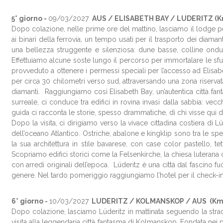
5° giorno -
09/03/2027
AUS / ELISABETH BAY / LUDERITZ (K
Dopo colazione, nelle prime ore del mattino, lasciamo il lodge per
ai binari della ferrovia, un tempo usati per il trasporto dei diam
una bellezza struggente e silenziosa: dune basse, colline ondula
Effettuiamo alcune soste lungo il percorso per immortalare le sfu
provveduto a ottenere i permessi speciali per l’accesso ad Elisab
per circa 30 chilometri verso sud, attraversando una zona riservata
diamanti. Raggiungiamo così Elisabeth Bay, un’autentica città fan
surreale, ci conduce tra edifici in rovina invasi dalla sabbia: ve
guida ci racconta le storie, spesso drammatiche, di chi visse qui d
Dopo la visita, ci dirigiamo verso la vivace cittadina costiera di
dell’oceano Atlantico. Ostriche, abalone e kingklip sono tra le s
la sua architettura in stile bavarese, con case color pastello, 
Scopriamo edifici storici come la Felsenkirche, la chiesa luterana
con arredi originali dell’epoca. Lüderitz è una città dal fascino
genere. Nel tardo pomeriggio raggiungiamo l’hotel per il check-in
6° giorno -
10/03/2027
LUDERITZ / KOLMANSKOP / AUS (Km 
Dopo colazione, lasciamo Lüderitz in mattinata seguendo la strada
visita alla leggendaria città fantasma di Kolmanskop. Fondata n