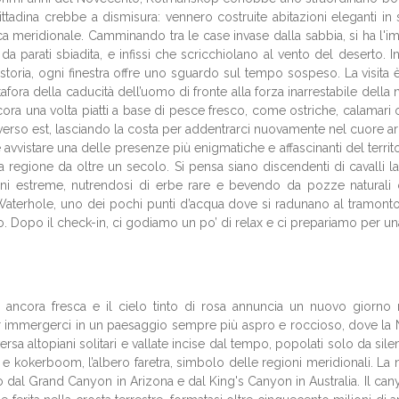
ittadina crebbe a dismisura: vennero costruite abitazioni eleganti in 
rica meridionale. Camminando tra le case invase dalla sabbia, si ha l'i
a da parati sbiadita, e infissi che scricchiolano al vento del deserto. 
na storia, ogni finestra offre uno sguardo sul tempo sospeso. La visita
ra della caducità dell’uomo di fronte alla forza inarrestabile della na
ora una volta piatti a base di pesce fresco, come ostriche, calamari o
verso est, lasciando la costa per addentrarci nuovamente nel cuore a
avvistare una delle presenze più enigmatiche e affascinanti del territor
sta regione da oltre un secolo. Si pensa siano discendenti di cavalli
oni estreme, nutrendosi di erbe rare e bevendo da pozze naturali o
 Waterhole, uno dei pochi punti d’acqua dove si radunano al tramon
 Dopo il check-in, ci godiamo un po’ di relax e ci prepariamo per una c
ancora fresca e il cielo tinto di rosa annuncia un nuovo giorno ne
er immergerci in un paesaggio sempre più aspro e roccioso, dove la
aversa altopiani solitari e vallate incise dal tempo, popolati solo da s
kokerboom, l’albero faretra, simbolo delle regioni meridionali. La nos
 dal Grand Canyon in Arizona e dal King's Canyon in Australia. Il ca