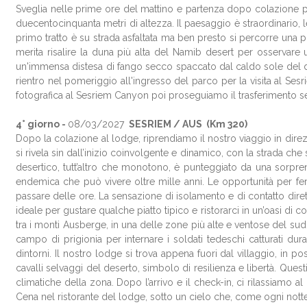
Sveglia nelle prime ore del mattino e partenza dopo colazione pe
duecentocinquanta metri di altezza. Il paesaggio è straordinario
primo tratto è su strada asfaltata ma ben presto si percorre una p
merita risalire la duna più alta del Namib desert per osservar
un'immensa distesa di fango secco spaccato dal caldo sole del d
rientro nel pomeriggio all'ingresso del parco per la visita al Ses
fotografica al Sesriem Canyon poi proseguiamo il trasferimento s
4° giorno -
08/03/2027
SESRIEM / AUS (Km 320)
Dopo la colazione al lodge, riprendiamo il nostro viaggio in direz
si rivela sin dall’inizio coinvolgente e dinamico, con la strada che s
desertico, tutt’altro che monotono, è punteggiato da una sorprende
endemica che può vivere oltre mille anni. Le opportunità per fer
passare delle ore. La sensazione di isolamento e di contatto dire
ideale per gustare qualche piatto tipico e ristorarci in un’oasi 
tra i monti Ausberge, in una delle zone più alte e ventose del sud 
campo di prigionia per internare i soldati tedeschi catturati dur
dintorni. Il nostro lodge si trova appena fuori dal villaggio, in
cavalli selvaggi del deserto, simbolo di resilienza e libertà. Que
climatiche della zona. Dopo l’arrivo e il check-in, ci rilassiamo
Cena nel ristorante del lodge, sotto un cielo che, come ogni notte