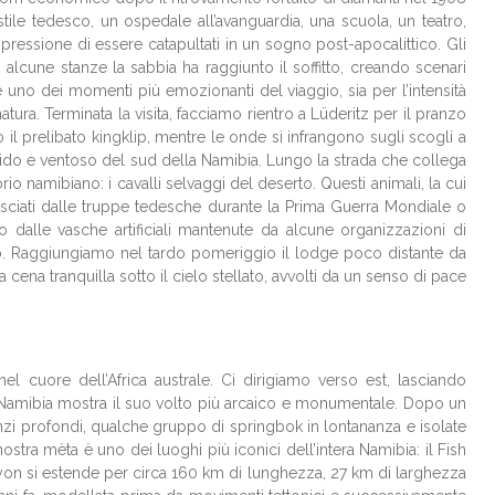
stile tedesco, un ospedale all’avanguardia, una scuola, un teatro,
mpressione di essere catapultati in un sogno post-apocalittico. Gli
In alcune stanze la sabbia ha raggiunto il soffitto, creando scenari
 è uno dei momenti più emozionanti del viaggio, sia per l’intensità
tura. Terminata la visita, facciamo rientro a Lüderitz per il pranzo
 il prelibato kingklip, mentre le onde si infrangono sugli scogli a
rido e ventoso del sud della Namibia. Lungo la strada che collega
io namibiano: i cavalli selvaggi del deserto. Questi animali, la cui
 lasciati dalle truppe tedesche durante la Prima Guerra Mondiale o
 dalle vasche artificiali mantenute da alcune organizzazioni di
to. Raggiungiamo nel tardo pomeriggio il lodge poco distante da
ena tranquilla sotto il cielo stellato, avvolti da un senso di pace
l cuore dell’Africa australe. Ci dirigiamo verso est, lasciando
 Namibia mostra il suo volto più arcaico e monumentale. Dopo un
ilenzi profondi, qualche gruppo di springbok in lontananza e isolate
tra mèta è uno dei luoghi più iconici dell’intera Namibia: il Fish
nyon si estende per circa 160 km di lunghezza, 27 km di larghezza