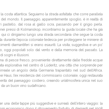
a costa atlantica. Seguiamo la strada asfaltata che corre parallela
ico del mondo. Il paesaggio, apparentemente spoglio, è in realtà di
pastello, dal rosa al giallo ocra, passando per il grigio perla.
 nei pressi di Kolmanskop, incontriamo la guida locale che ha già
a qui ci dirigiamo lungo una strada secondaria che segue la costa
tuita durante l’epoca coloniale tedesca per proteggere le miniere di
nti diamantiferi si erano esauriti. La visita, suggestiva e un po’
allo, oggi popolati solo dal vento e dalla memoria del passato. La
i sogni e illusioni.
cucina di pesce fresco, proveniente direttamente dalle fredde acque
ta esplorativa nel centro di Lüderitz, una città che sorprende per
rreale un angolo della Germania trapiantato nel sud dell’Africa.
ke Haus, l’ex residenza del commissario coloniale, oggi restaurata
sperità del paesaggio costiero, creando un’atmosfera unica nel suo
a da un buon vino sudafricano.
 una delle tappe più suggestive e surreali dell’intero viaggio: la
oom economico dopo il ritrovamento fortuito di diamanti nel 1908