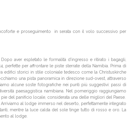
ancoforte e proseguimento in serata con il volo successivo per
opo aver espletato le formalità d’ingresso e ritirato i bagagli,
4, perfette per affrontare le piste sterrate della Namibia. Prima di
 edifici storici in stile coloniale tedesco come la Christuskirche
imbocchiamo una pista panoramica in direzione sud-ovest, attraverso
iamo alcune soste fotografiche nei punti più suggestivi: passi di
le diversità paesaggistica namibiana. Nel pomeriggio raggiungiamo
pie del panificio locale, considerata una delle migliori del Paese.
 Arriviamo al lodge immerso nel deserto, perfettamente integrato
tanti, mentre la luce calda del sole tinge tutto di rosso e oro. La
mento al lodge.