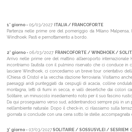
1° giorno -
05/03/2027
ITALIA / FRANCOFORTE
Partenza nelle prime ore del pomeriggio da Milano Malpensa, Ro
Windhoek. Pasti e pernottamento a bordo.
2° giorno -
06/03/2027
FRANCOFORTE / WINDHOEK /
SOLIT
Arrivo nelle prime ore del mattino all’aeroporto internazionale 
incontriamo l’autista con il pulmino riservato che ci conduce in ci
lasciare Windhoek, ci concediamo un breve tour orientativo della 
(Chiesa di Cristo) e la vecchia stazione ferroviaria. Visitiamo an
paesaggi aridi punteggiati da cespugli di acacia, colline ondula
montagna, letti di fiumi in secca, e valli desertiche dai colori
Solitaire, un minuscolo insediamento noto per il suo fascino rustic
Da qui proseguiamo verso sud, addentrandoci sempre più in un pa
nell’ambiente naturale. Dopo il check-in, ci rilassiamo sulla terr
giornata si conclude con una cena sotto le stelle, accompagnata d
3° giorno -
07/03/2027
SOLITAIRE / SOSSUSVLEI / SESRIEM (