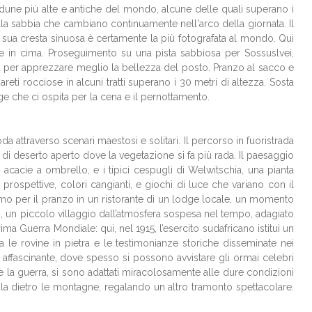
dune più alte e antiche del mondo, alcune delle quali superano i
la sabbia che cambiano continuamente nell'arco della giornata. Il
a sua cresta sinuosa è certamente la più fotografata al mondo. Qui
e in cima. Proseguimento su una pista sabbiosa per Sossuslvei,
a per apprezzare meglio la bellezza del posto. Pranzo al sacco e
eti rocciose in alcuni tratti superano i 30 metri di altezza. Sosta
 che ci ospita per la cena e il pernottamento.
 attraverso scenari maestosi e solitari. Il percorso in fuoristrada
tti di deserto aperto dove la vegetazione si fa più rada. Il paesaggio
, acacie a ombrello, e i tipici cespugli di Welwitschia, una pianta
rospettive, colori cangianti, e giochi di luce che variano con il
iamo per il pranzo in un ristorante di un lodge locale, un momento
s, un piccolo villaggio dall’atmosfera sospesa nel tempo, adagiato
ma Guerra Mondiale: qui, nel 1915, l’esercito sudafricano istituì un
ra le rovine in pietra e le testimonianze storiche disseminate nei
e affascinante, dove spesso si possono avvistare gli ormai celebri
e la guerra, si sono adattati miracolosamente alle dure condizioni
cala dietro le montagne, regalando un altro tramonto spettacolare.