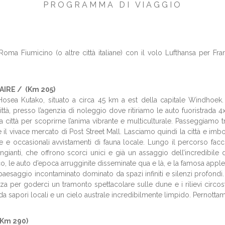
P R O G R A M M A D I V I A G G I O
ma Fiumicino (o altre città italiane) con il volo Lufthansa per Fr
AIRE / (Km 205)
Hosea Kutako, situato a circa 45 km a est della capitale Windhoek. D
ttà, presso l’agenzia di noleggio dove ritiriamo le auto fuoristrada 4x
città per scoprirne l’anima vibrante e multiculturale. Passeggiamo tra
che il vivace mercato di Post Street Mall. Lasciamo quindi la città e 
te e occasionali avvistamenti di fauna locale. Lungo il percorso facc
 cangianti, che offrono scorci unici e già un assaggio dell’incredibi
o, le auto d’epoca arrugginite disseminate qua e là, e la famosa apple 
esaggio incontaminato dominato da spazi infiniti e silenzi profondi.
azza per goderci un tramonto spettacolare sulle dune e i rilievi circos
a sapori locali e un cielo australe incredibilmente limpido. Pernotta
Km 290)