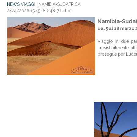
NEWS VIAGGI
: NAMIBIA-SUDAFRICA
24/4/2026 15:45:18
(
14817 Letto
)
Namibia-Sudaf
dal 5 al 18 marzo 
Viaggio in due pae
irresistibilmente a
prosegue per Luderi