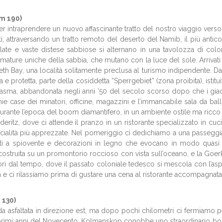
m 190)
 intraprendere un nuovo affascinante tratto del nostro viaggio verso l
anti, attraversando un tratto remoto del deserto del Namib, il più ant
te e vaste distese sabbiose si alternano in una tavolozza di colori 
mature uniche della sabbia, che mutano con la luce del sole. Arrivati
eth Bay, una località solitamente preclusa al turismo indipendente. D
 e protetta, parte della cosiddetta “Sperrgebiet” (zona proibita), isti
tasma, abbandonata negli anni ’50 del secolo scorso dopo che i giacime
cchie case dei minatori, officine, magazzini e l’immancabile sala da b
urante l’epoca del boom diamantifero, in un ambiente ostile ma ricco d
 Lüderitz, dove ci attende il pranzo in un ristorante specializzato in 
pecialità più apprezzate. Nel pomeriggio ci dedichiamo a una passeggia
tetti a spiovente e decorazioni in legno che evocano in modo quasi i
 costruita su un promontorio roccioso con vista sull’oceano, e la Goer
 fuori dal tempo, dove il passato coloniale tedesco si mescola con l’a
 e ci rilassiamo prima di gustare una cena al ristorante accompagnat
130)
 asfaltata in direzione est, ma dopo pochi chilometri ci fermiamo per
ei primi anni del Novecento, Kolmanskop conobbe uno straordinario b