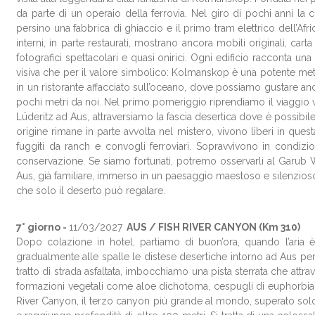
da parte di un operaio della ferrovia. Nel giro di pochi anni la c
persino una fabbrica di ghiaccio e il primo tram elettrico dell’Af
interni, in parte restaurati, mostrano ancora mobili originali, cart
fotografici spettacolari e quasi onirici. Ogni edificio racconta u
visiva che per il valore simbolico: Kolmanskop è una potente metafo
in un ristorante affacciato sull’oceano, dove possiamo gustare anc
pochi metri da noi. Nel primo pomeriggio riprendiamo il viaggio 
Lüderitz ad Aus, attraversiamo la fascia desertica dove è possibile 
origine rimane in parte avvolta nel mistero, vivono liberi in que
fuggiti da ranch e convogli ferroviari. Sopravvivono in condizi
conservazione. Se siamo fortunati, potremo osservarli al Garub
Aus, già familiare, immerso in un paesaggio maestoso e silenzioso.
che solo il deserto può regalare.
7° giorno -
11/03/2027
AUS / FISH RIVER CANYON (Km 310)
Dopo colazione in hotel, partiamo di buon’ora, quando l’aria è 
gradualmente alle spalle le distese desertiche intorno ad Aus p
tratto di strada asfaltata, imbocchiamo una pista sterrata che attr
formazioni vegetali come aloe dichotoma, cespugli di euphorbia e 
River Canyon, il terzo canyon più grande al mondo, superato solo