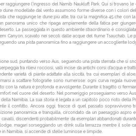
r raggiungere l'ingresso del Namib Naukluft Park. Qui si trovano le 
, le dune modellate dal vento assumono forme diverse con i colori del
ista che raggiunge le dune più alte, tra cui la magnifica 45 che con l
e un panorama unico che ripaga ampiamente della fatica per giunger
eserto. La passeggiata in questo ambiente straordinario è consigliat
riem Canyon, scavato nei secoli dalle acque del fiume Tsauchab. Le par
eguendo una pista panoramica fino a raggiungere un accogliente lodge
ione sud, puntando verso Aus, seguendo una pista sterrata che si snoda
erpeggia tra rilievi rocciosi, valli incise da antichi corsi d’acqua e tra
nte varietà di piante adattate alla siccità, tra cui esemplari di aloe
marsi a scattare fotografie sono numerose: ogni curva regala nuove p
tto con la natura è profonda e avvolgente. Durante il tragitto ci ferm
di comfort nel cuore del deserto. Nel pomeriggio proseguiamo verso Au
della Namibia. La sua storia è legata a un capitolo poco noto della Pri
ante il conflitto. Ancora oggi, tracce di quel passato sopravvivono t
 posizione panoramica e tranquilla, circondato da un paesaggio aspro 
sti cavalli, discendenti probabilmente da esemplari abbandonati durant
 al lodge, magari sorseggiando un drink sulla terrazza mentre il sole 
 in Namibia, si accende di stelle luminose e limpide.