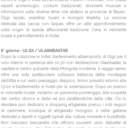
reperti archeologici, costumi tradizionali, strumenti musicali e
informazioni sulle diverse etnie che abitano la provincia di Bayan-
Ölgii: kazaki, uriankhai, tuvani e mongoli khalkha. La sezione
dedicata alla caccia con l’aquila offre un utile approfondimento
sulle origini di questa affascinante tradizione. Cena in ristorante
locale e pernottamento in hotel.
6° giorno -
ULGII / ULAANBAATAR
Dopo la colazione in hotel, trasferimento all’aeroporto di Ulgii per il
volo interno in partenza alle 10:30 con destinazione Ulaanbaatar, la
capitale e centro pulsante della Mongolia moderna. Il viaggio aereo
offre una vista spettacolare sull’aspra bellezza delle montagne
dell’Altai e sul vasto paesaggio steppico. Arrivo previsto intorno alle
13:00 e trasferimento in hotel per la sistemazione. Dopo un pranzo
in ristorante locale, iniziamo un piacevole pomeriggio alla scoperta
del centro storico e delle vie più caratteristiche della città. Chi lo
desidera può dedicarsi a shopping artigianale presso i noti negozi
di cashmere, boutique di artigianato mongolo o nelle gallerie
dedicate a dipinti e oggetti ispirati alla cultura nomade e buddhista.
Non mancano bancarelle che offrono souvenir unici: statuette di