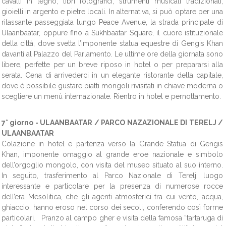
cavalli in legno, libri fotografici, strumenti musicali tradizionali,
gioielli in argento e pietre locali. In alternativa, si può optare per una
rilassante passeggiata lungo Peace Avenue, la strada principale di
Ulaanbaatar, oppure fino a Sükhbaatar Square, il cuore istituzionale
della città, dove svetta l’imponente statua equestre di Gengis Khan
davanti al Palazzo del Parlamento. Le ultime ore della giornata sono
libere, perfette per un breve riposo in hotel o per prepararsi alla
serata. Cena di arrivederci in un elegante ristorante della capitale,
dove è possibile gustare piatti mongoli rivisitati in chiave moderna o
scegliere un menù internazionale. Rientro in hotel e pernottamento.
7° giorno -
ULAANBAATAR / PARCO NAZAZIONALE DI TERELJ /
ULAANBAATAR
Colazione in hotel e partenza verso la Grande Statua di Gengis
Khan, imponente omaggio al grande eroe nazionale e simbolo
dell’orgoglio mongolo, con visita del museo situato al suo interno.
In seguito, trasferimento al Parco Nazionale di Terelj, luogo
interessante e particolare per la presenza di numerose rocce
dell’era Mesolitica, che gli agenti atmosferici tra cui vento, acqua,
ghiaccio, hanno eroso nel corso dei secoli, conferendo così forme
particolari. Pranzo al campo gher e visita della famosa “tartaruga di