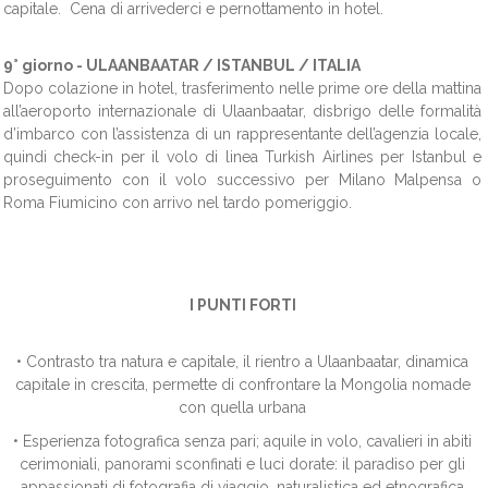
capitale. Cena di arrivederci e pernottamento in hotel.
9° giorno -
ULAANBAATAR / ISTANBUL / ITALIA
Dopo colazione in hotel, trasferimento nelle prime ore della mattina
all’aeroporto internazionale di Ulaanbaatar, disbrigo delle formalità
d’imbarco con l’assistenza di un rappresentante dell’agenzia locale,
quindi check-in per il volo di linea Turkish Airlines per Istanbul e
proseguimento con il volo successivo per Milano Malpensa o
Roma Fiumicino con arrivo nel tardo pomeriggio.
I PUNTI FORTI
• Contrasto tra natura e capitale, il rientro a Ulaanbaatar, dinamica
capitale in crescita, permette di confrontare la Mongolia nomade
con quella urbana
• Esperienza fotografica senza pari; aquile in volo, cavalieri in abiti
cerimoniali, panorami sconfinati e luci dorate: il paradiso per gli
appassionati di fotografia di viaggio, naturalistica ed etnografica