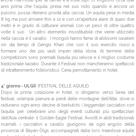
anche marmotte (per la carne) e a volte lupi. Ci vogliono circa due
anni prima che l'aquila, presa nel suo nido quando è ancora un
pulcino, possa ritenersi pronta alla caccia. Un aquila pesa in media
8 kg ma può arrivare fino a 12 e con un'apertura alare di quasi due
metri è in grado di catturare animali con un peso di oltre quattro
volte il suo. Un altro elemento insostituibile che viene utilizzato
nella caccia è il cavallo. I mongoli hanno fama di abilissimi cavalieri
sin dai tempi di Gengis Khan che con il suo esercito riuscì a
formare uno dei più vasti imperi della storia. Al termine delle
competizioni sono premiati l’aquila più veloce e il miglior costume
tradizionale kazako. Durante il Festival non mancheranno spettacoli
di intrattenimento folkloristico. Cena pernottamento in hotel.
4° giorno -
ULGII
(FESTIVAL DELLE AQUILE)
Dopo la prima colazione in hotel, ci dirigiamo verso l’area del
festival, un’ampia pianura ai piedi delle montagne dell’Altai, dove si
radunano ogni anno decine di berkutchi, i leggendari cacciatori con
l’aquila, per celebrare uno degli eventi culturali più spettacolari
dell’Asia centrale: il Golden Eagle Festival. Avvolti in abiti tradizionali
ricamati, i cacciatori a cavallo giungono da ogni angolo della
provincia di Bayan-Ölgii, accompagnati dalle loro maestose aquile