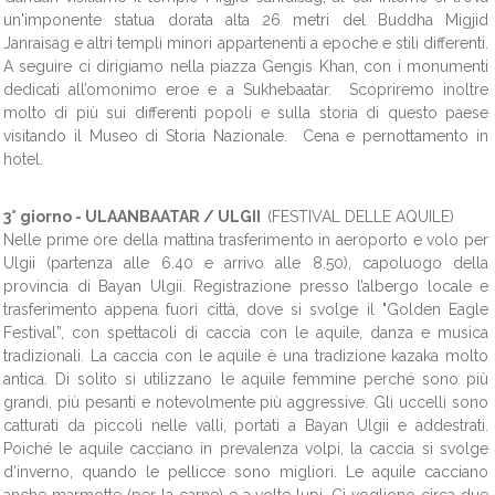
un'imponente statua dorata alta 26 metri del Buddha Migjid
Janraisag e altri templi minori appartenenti a epoche e stili differenti.
A seguire ci dirigiamo nella piazza Gengis Khan, con i monumenti
dedicati all’omonimo eroe e a Sukhebaatar. Scopriremo inoltre
molto di più sui differenti popoli e sulla storia di questo paese
visitando il Museo di Storia Nazionale. Cena e pernottamento in
hotel.
3° giorno -
ULAANBAATAR / ULGII
(FESTIVAL DELLE AQUILE)
Nelle prime ore della mattina trasferimento in aeroporto e volo per
Ulgii (partenza alle 6.40 e arrivo alle 8.50), capoluogo della
provincia di Bayan Ulgii. Registrazione presso l’albergo locale e
trasferimento appena fuori città, dove si svolge il "Golden Eagle
Festival”, con spettacoli di caccia con le aquile, danza e musica
tradizionali. La caccia con le aquile è una tradizione kazaka molto
antica. Di solito si utilizzano le aquile femmine perché sono più
grandi, più pesanti e notevolmente più aggressive. Gli uccelli sono
catturati da piccoli nelle valli, portati a Bayan Ulgii e addestrati.
Poiché le aquile cacciano in prevalenza volpi, la caccia si svolge
d’inverno, quando le pellicce sono migliori. Le aquile cacciano