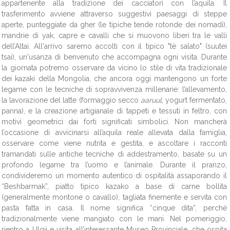
appartenente alla tradizione dei cacciatori con l’aquila. Il
trasferimento avviene attraverso suggestivi paesaggi di steppe
aperte, punteggiate da gher (le tipiche tende rotonde dei nomadi),
mandrie di yak, capre e cavalli che si muovono liberi tra le valli
dell’Altai. All'arrivo saremo accolti con il tipico "tè salato" (suutei
tsai), un'usanza di benvenuto che accompagna ogni visita. Durante
la giornata potremo osservare da vicino lo stile di vita tradizionale
dei kazaki della Mongolia, che ancora oggi mantengono un forte
legame con le tecniche di sopravvivenza millenarie: l’allevamento,
la lavorazione del latte (formaggio secco
aaruul
, yogurt fermentato,
panna), e la creazione artigianale di tappeti e tessuti in feltro, con
motivi geometrici dai forti significati simbolici. Non mancherà
l’occasione di avvicinarsi all’aquila reale allevata dalla famiglia,
osservare come viene nutrita e gestita, e ascoltare i racconti
tramandati sulle antiche tecniche di addestramento, basate su un
profondo legame tra l’uomo e l’animale. Durante il pranzo,
condivideremo un momento autentico di ospitalità assaporando il
“Beshbarmak”, piatto tipico kazako a base di carne bollita
(generalmente montone o cavallo), tagliata finemente e servita con
pasta fatta in casa. Il nome significa “cinque dita”, perché
tradizionalmente viene mangiato con le mani. Nel pomeriggio,
rientro a Ulgii e visita all’interessante Museo Provinciale, che ospita