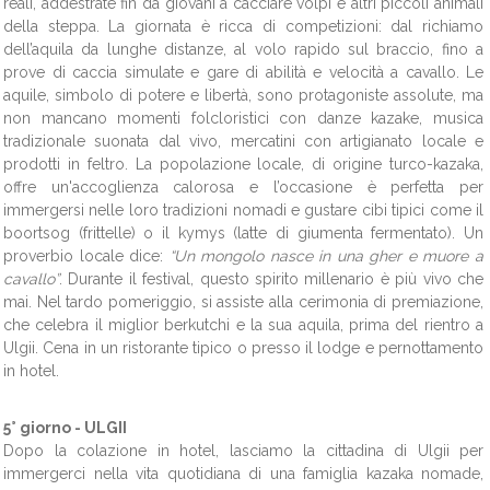
reali, addestrate fin da giovani a cacciare volpi e altri piccoli animali
della steppa. La giornata è ricca di competizioni: dal richiamo
dell’aquila da lunghe distanze, al volo rapido sul braccio, fino a
prove di caccia simulate e gare di abilità e velocità a cavallo. Le
aquile, simbolo di potere e libertà, sono protagoniste assolute, ma
non mancano momenti folcloristici con danze kazake, musica
tradizionale suonata dal vivo, mercatini con artigianato locale e
prodotti in feltro. La popolazione locale, di origine turco-kazaka,
offre un'accoglienza calorosa e l’occasione è perfetta per
immergersi nelle loro tradizioni nomadi e gustare cibi tipici come il
boortsog (frittelle) o il kymys (latte di giumenta fermentato). Un
proverbio locale dice:
“Un mongolo nasce in una gher e muore a
cavallo”
. Durante il festival, questo spirito millenario è più vivo che
mai. Nel tardo pomeriggio, si assiste alla cerimonia di premiazione,
che celebra il miglior berkutchi e la sua aquila, prima del rientro a
Ulgii. Cena in un ristorante tipico o presso il lodge e pernottamento
in hotel.
5° giorno -
ULGII
Dopo la colazione in hotel, lasciamo la cittadina di Ulgii per
immergerci nella vita quotidiana di una famiglia kazaka nomade,