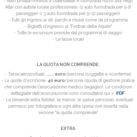
- Auto privata/minibus a Ulaanbaatar e fuoristrada russo 4x4 negli
Altai con autista locale professionale. (2 auto fuoristrada per 5-8
passeggeri o 3 auto fuoristrada per 9-12 passeggeri)
- Tutti gli ingressi ai siti, parchi e musei come da programma
- Biglietti d’ingresso al "Festival delle Aquile"
- Tutte le escursioni previste dal programma di viaggio
- Le tasse locali
LA QUOTA NON COMPRENDE:
- Tasse aeroportuali:
...... euro
/persona (soggette a riconferma)
- La quota d'iscrizione:
40 euro
/persona (quota di gestione pratica
che comprende l'assicurazione medico bagaglio).
Le condizioni
dettagliate dell'assicurazione sono consultabili qui >
PDF
- Le bevande extra (bibite), le mance, le spese personali, eventuali
permessi per fotografare e ogni altra spesa non inserita nella
sezione "la quota comprende"
EXTRA