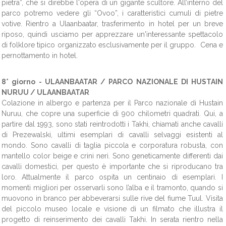
pietra”, che si direbbe l'opera di un gigante scultore. All’interno del
parco potremo vedere gli “Ovoo”, i caratteristici cumuli di pietre
votive. Rientro a Ulaanbaatar, trasferimento in hotel per un breve
riposo, quindi usciamo per apprezzare un'interessante s
pettacolo
di folklore tipico organizzato esclusivamente per il gruppo.
Cena e
pernottamento in hotel.
8° giorno -
ULAANBAATAR / PARCO NAZIONALE DI HUSTAIN
NURUU / ULAANBAATAR
Colazione in albergo e partenza per il Parco nazionale di Hustain
Nuruu, che copre una superficie di 900 chilometri quadrati. Qui, a
partire dal 1993, sono stati reintrodotti i Takhi, chiamati anche cavalli
di Prezewalski, ultimi esemplari di cavalli selvaggi esistenti al
mondo. Sono cavalli di taglia piccola e corporatura robusta, con
mantello color beige e crini neri. Sono geneticamente differenti dai
cavalli domestici, per questo è importante che si riproducano tra
loro. Attualmente il parco ospita un centinaio di esemplari. I
momenti migliori per osservarli sono l’alba e il tramonto, quando si
muovono in branco per abbeverarsi sulle rive del fiume Tuul. Visita
del piccolo museo locale e visione di un filmato che illustra il
progetto di reinserimento dei cavalli Takhi. In serata rientro nella