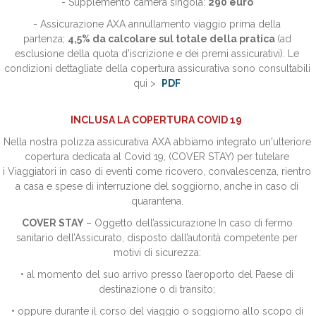
- Supplemento camera singola:
290 euro
- Assicurazione AXA annullamento viaggio prima della
partenza;
4,5
%
da calcolare sul totale della pratica
(ad
esclusione della quota d’iscrizione e dei premi assicurativi). Le
condizioni dettagliate della copertura assicurativa sono consultabili
qui >
PDF
INCLUSA LA COPERTURA COVID 19
Nella nostra polizza assicurativa AXA abbiamo integrato un'ulteriore
copertura dedicata al Covid 19, (COVER STAY) per tutelare
i Viaggiatori in caso di eventi come ricovero, convalescenza, rientro
a casa e spese di interruzione del soggiorno, anche in caso di
quarantena.
COVER STAY
– Oggetto dell’assicurazione In caso di fermo
sanitario dell’Assicurato, disposto dall’autorità competente per
motivi di sicurezza:
• al momento del suo arrivo presso l’aeroporto del Paese di
destinazione o di transito;
• oppure durante il corso del viaggio o soggiorno allo scopo di