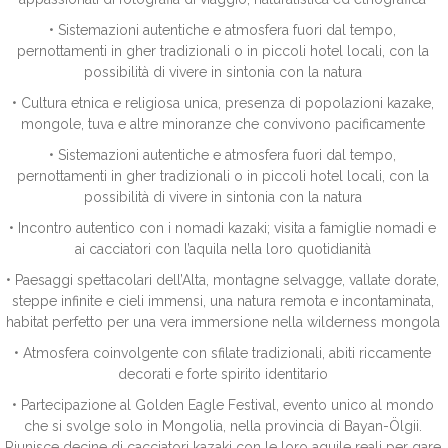
• Sistemazioni autentiche e atmosfera fuori dal tempo,
pernottamenti in gher tradizionali o in piccoli hotel locali, con la
possibilità di vivere in sintonia con la natura
• Cultura etnica e religiosa unica, presenza di popolazioni kazake,
mongole, tuva e altre minoranze che convivono pacificamente
• Sistemazioni autentiche e atmosfera fuori dal tempo,
pernottamenti in gher tradizionali o in piccoli hotel locali, con la
possibilità di vivere in sintonia con la natura
•
Incontro autentico con i nomadi kazaki; visita a famiglie nomadi e
ai cacciatori con l’aquila nella loro quotidianità
• Paesaggi spettacolari dell’Alta, montagne selvagge, vallate dorate,
steppe infinite e cieli immensi, una natura remota e incontaminata,
habitat perfetto per una vera immersione nella wilderness mongola
• Atmosfera coinvolgente con sfilate tradizionali, abiti riccamente
decorati e forte spirito identitario
• Partecipazione al Golden Eagle Festival, evento unico al mondo
che si svolge solo in Mongolia, nella provincia di Bayan-Ölgii.
Riunisce decine di cacciatori kazaki con le loro aquile reali per gare