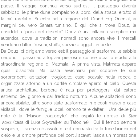
paese. Il viaggio continua verso sud-est. Il paesaggio diventa
sabbioso, le prime dune compaiono ai bordi della strada, e tutto si
fa più rarefatto. Si entra nella regione del Grand Erg Oriental, ai
margini del vero Sahara tunisino. È qui che si trova Douz, la
cosiddetta “porta del deserto”.
Douz è una cittadina semplice ma
autentica, dove le tradizioni nomadi sono ancora vive. I mercati
vendono datteri freschi, stoffe, spezie e oggetti in pelle.
Da Douz, ci dirigiamo verso est; il paesaggio si trasforma, le sabbie
cedono il passo ad altopiani pietrosi e colline ocra, preludio alla
straordinaria regione di Matmata. A prima vista, Matmata appare
quasi disabitata. Ma basta avvicinarsi per scoprire le sue
sorprendenti abitazioni troglodite: case scavate nella roccia e
organizzate attorno a un cortile circolare aperto al cielo. Questa
antica architettura berbera è nata per proteggersi dal calore
estremo del giorno e dal freddo notturno. Alcune abitazioni sono
ancora abitate, altre sono state trasformate in piccoli musei o case
visitabili, dove le famiglie locali offrono tè e datteri. Una delle più
note è la “Maison troglodyte” che ospitò le riprese di
Star
Wars
(casa di Luke Skywalker su Tatooine). Qui il tempo sembra
sospeso, il silenzio è assoluto, e il contrasto tra la luce bianca del
cielo e le ombre profonde dei cortili scavati lascia un’impressione