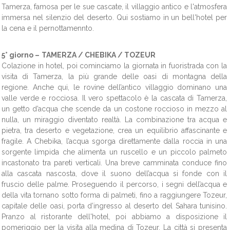
Tamerza, famosa per le sue cascate, il villaggio antico e l'atmosfera
immersa nel silenzio del deserto. Qui sostiamo in un bell'hotel per
la cena e il pernottamennto.
5° giorno –
TAMERZA / CHEBIKA / TOZEUR
Colazione in hotel, poi cominciamo la giornata in fuoristrada con la
visita di
Tamerza, la più grande delle oasi di montagna della
regione. Anche qui, le rovine dell’antico villaggio dominano una
valle verde e rocciosa. Il vero spettacolo è la cascata di Tamerza,
un getto d’acqua che scende da un costone roccioso in mezzo al
nulla, un miraggio diventato realtà. La combinazione tra acqua e
pietra, tra deserto e vegetazione, crea un equilibrio affascinante e
fragile.
A Chebika, l’acqua sgorga direttamente dalla roccia in una
sorgente limpida che alimenta un ruscello e un piccolo palmeto
incastonato tra pareti verticali. Una breve camminata conduce fino
alla cascata nascosta, dove il suono dell’acqua si fonde con il
fruscio delle palme. Proseguendo il percorso, i segni dell’acqua e
della vita tornano sotto forma di palmeti, fino a raggiungere Tozeur,
capitale delle oasi, porta d’ingresso al deserto del Sahara tunisino.
Pranzo al ristorante dell'hotel, poi abbiamo a disposizione il
pomeriggio per la visita alla medina di Tozeur. La città si presenta