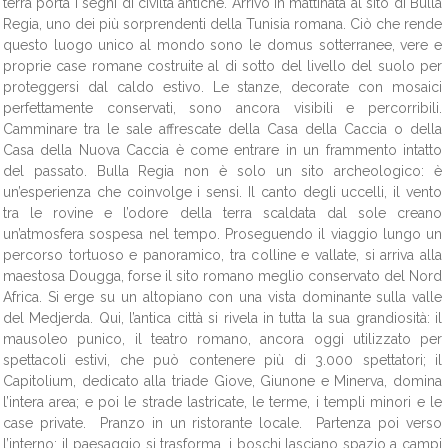
terra porta i segni di civiltà antiche. Arrivo in mattinata al sito di Bulla
Regia, uno dei più sorprendenti della Tunisia romana. Ciò che rende
questo luogo unico al mondo sono le domus sotterranee, vere e
proprie case romane costruite al di sotto del livello del suolo per
proteggersi dal caldo estivo. Le stanze, decorate con mosaici
perfettamente conservati, sono ancora visibili e percorribili.
Camminare tra le sale affrescate della Casa della Caccia o della
Casa della Nuova Caccia è come entrare in un frammento intatto
del passato. Bulla Regia non è solo un sito archeologico: è
un’esperienza che coinvolge i sensi. Il canto degli uccelli, il vento
tra le rovine e l’odore della terra scaldata dal sole creano
un’atmosfera sospesa nel tempo. Proseguendo il viaggio lungo un
percorso tortuoso e panoramico, tra colline e vallate, si arriva alla
maestosa Dougga, forse il sito romano meglio conservato del Nord
Africa. Si erge su un altopiano con una vista dominante sulla valle
del Medjerda. Qui, l’antica città si rivela in tutta la sua grandiosità: il
mausoleo punico, il teatro romano, ancora oggi utilizzato per
spettacoli estivi, che può contenere più di 3.000 spettatori; il
Capitolium, dedicato alla triade Giove, Giunone e Minerva, domina
l’intera area; e poi le strade lastricate, le terme, i templi minori e le
case private. Pranzo in un ristorante locale. Partenza poi verso
l’interno; il paesaggio si trasforma, i boschi lasciano spazio a campi