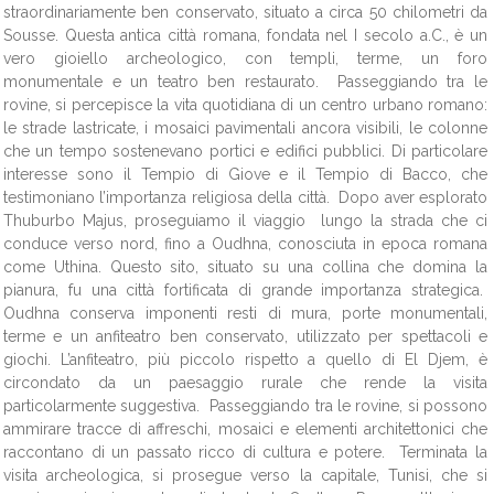
straordinariamente ben conservato, situato a circa 50 chilometri da
Sousse. Questa antica città romana, fondata nel I secolo a.C., è un
vero gioiello archeologico, con templi, terme, un foro
monumentale e un teatro ben restaurato. Passeggiando tra le
rovine, si percepisce la vita quotidiana di un centro urbano romano:
le strade lastricate, i mosaici pavimentali ancora visibili, le colonne
che un tempo sostenevano portici e edifici pubblici. Di particolare
interesse sono il Tempio di Giove e il Tempio di Bacco, che
testimoniano l’importanza religiosa della città. Dopo aver esplorato
Thuburbo Majus, proseguiamo il viaggio lungo la strada che ci
conduce verso nord, fino a Oudhna, conosciuta in epoca romana
come Uthina. Questo sito, situato su una collina che domina la
pianura, fu una città fortificata di grande importanza strategica.
Oudhna conserva imponenti resti di mura, porte monumentali,
terme e un anfiteatro ben conservato, utilizzato per spettacoli e
giochi. L’anfiteatro, più piccolo rispetto a quello di El Djem, è
circondato da un paesaggio rurale che rende la visita
particolarmente suggestiva. Passeggiando tra le rovine, si possono
ammirare tracce di affreschi, mosaici e elementi architettonici che
raccontano di un passato ricco di cultura e potere. Terminata la
visita archeologica, si prosegue verso la capitale, Tunisi, che si