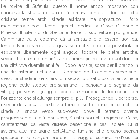
Le rovine di Sufetula, questo il nome antico, mostrano con
chiarezza la struttura di una città romana completa: fori, basiliche
cristiane, terme, archi, strade lastricate, ma soprattutto il foro
monumentale con i templi gemelli dedicati a Giove, Giunone e
Minerva. Il silenzio di Sbeitla è forse il suo valore più grande.
Camminare tra le colonne, dà la sensazione di essere fuori dal
tempo. Non è raro essere quasi soli nel sito, con la possibilità di
esplorare liberamente ogni angolo, toccare le pietre antiche,
sedersi tra i resti di un anfiteatro e immaginare la vita quotidiana di
una città viva duemila anni fa. Dopo la visita, sosta per il pranzo in
uno dei ristoranti nella zona. Riprendendo il cammino verso sud-
ovest, la strada inizia a farsi più secca, più sabbiosa. Si entra nella
regione delle steppe pre-sahariane. Il panorama è segnato da
villaggi polverosi, greggi di pecore e mandrie di dromedari, con
l'orizzonte che si allunga sempre di più. Proseguendo il percorso,
i segni dell’acqua e della vita tornano sotto forma di palmeti. La
strada si snoda verso sud-ovest, dove il terreno diventa
progressivamente più montuoso, Si entra poi nella regione di Gafsa,
caratterizzata da vaste distese desertiche e oasi isolate. Ci si
avvicina alle montagne dell'Atlante tunisino che creano scenari
spettacolari e canyon profondi. Il viaggio culmina nell'oasi di