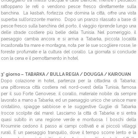
ondeggiano tra riflessi d'acqua e case bianche, mentre i pescatori
rattoppano le reti o vendono pesce fresco direttamente sulla
banchina. La kasbah, fortezza che domina la città, offre una vista
superba sull’orizzonte marino. Dopo un pranzo rilassato a base di
pesce fresco sulla banchina del porto, il viaggio riprende lungo una
delle strade costiere più belle della Tunisia. Nel pomeriggio, il
paesaggio cambia ancora e si arriva a Tabarka, piccola località
incastonata tra mare e montagna, nota per le sue scogliere rosse, le
foreste profumate e la cultura del corallo. La giornata si conclude
con la cena e il pernottamento in hotel.
3° giorno –
TABARKA / BULLA REGIA / DOUGGA / KAIROUAN
Dopo colazione in hotel, partenza per la cittadina di Tabarka:
una pittoresca città costiera nel nord-ovest della Tunisia, famosa
per il suo
Forte Genovese, il
corallo,
materiale nobile da sempre
lavorato a mano a Tabarka,
ed un paesaggio unico che unisce mare
cristallino, spiagge sabbiose e le suggestive Guglie di Tabarka
(rocce scolpite dal mare). Lasciamo la città di Tabarka e si entra
quasi subito in una regione verde e montuosa. I boschi della
Kroumirie cedono il passo ai campi coltivati e ai piccoli villaggi
rurali. È un paesaggio tranquillo, dove il tempo scorre lento e la