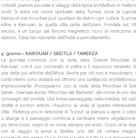
coltivati, pianure assolate e villaggi dalla tipica architettura in mattoni
crudi. Si entra nel cuore spirituale della Tunisia, dove la cupola
bianca di una moschea può spuntare da dietro ogni collina. Si arriva
infine a Kairouan, la quarta città santa dell’Islam. Fondata nel VII
secolo, è un luogo dal fascino magnetico, ricco di misticismo e
silenzio. Cena nel ristorante dell’hotel e pernottamento.
4° giorno –
KAIROUAN / SBEITLA / TAMERZA
La giornata comincia con la visita della
Grande Moschea di
Kairouan; con il suo colonnato in pietra e il massiccio minareto, è
una delle più antiche dell’Africa. Anche per chi non è musulmano, i
cortili interni sono visitabili ed offrono uno spettacolo architettonico
impressionante. Proseguiamo con la visita della Moschea di Sidi
Saheb, chiamata anche "Moschea del Barbiere", dal nome di uno dei
compagni del profeta.
Una breve passeggiata nella medina, tra calli
strette e portoni antichi, chiudono la visita di questa interessante
città. Partenza poi in direzione di Tozeur; l
a pianura si apre, il cielo
si allarga, e il paesaggio comincia a cambiare; meno vegetazione,
più terra rossa, segni di un clima sempre più arido. Dopo circa due
ore di viaggio si arriva a Sbeitla, uno dei siti romani meglio
conservati del paese. Qui la storia si svela in tutta la sua imponenza.