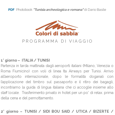
PDF
Photobook
"Tunisia archeologica e romana"
di Dario Basile
P R O G R A M M A D I V I A G G I O
1° giorno –
ITALIA / TUNISI
Partenza in tarda mattinata dagli aeroporti italiani (Milano, Venezia o
Roma Fiumicino) con voli di linea Ita Airways per Tunisi. Arrivo
all’aeroporto internazionale, dopo le formalità doganali con
l’applicazione del timbro sul passaporto e il ritiro dei bagagli,
incontriamo la guida di lingua italiana che ci accoglie insieme allo
staff locale. Trasferimento privato in hotel per un po' di relax. prima
della cena e del pernottamento.
2° giorno –
TUNISI / SIDI BOU SAID / UTICA / BIZERTE /