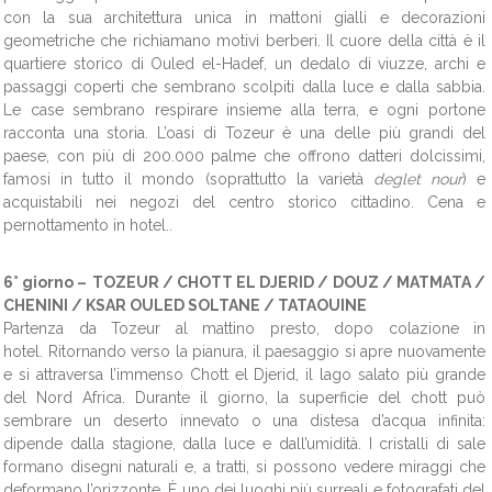
con la sua architettura unica in mattoni gialli e decorazioni
geometriche che richiamano motivi berberi. Il cuore della città è il
quartiere storico di Ouled el-Hadef, un dedalo di viuzze, archi e
passaggi coperti che sembrano scolpiti dalla luce e dalla sabbia.
Le case sembrano respirare insieme alla terra, e ogni portone
racconta una storia. L’oasi di Tozeur è una delle più grandi del
paese, con più di 200.000 palme che offrono datteri dolcissimi,
famosi in tutto il mondo (soprattutto la varietà
deglet nour
) e
acquistabili nei negozi del centro storico cittadino. Cena e
pernottamento in hotel.
.
6° giorno –
TOZEUR / CHOTT EL DJERID / DOUZ / MATMATA /
CHENINI / KSAR OULED SOLTANE / TATAOUINE
Partenza da Tozeur al mattino presto, dopo colazione in
hotel.
Ritornando verso la pianura, il paesaggio si apre nuovamente
e si attraversa l’immenso Chott el Djerid, il lago salato più grande
del Nord Africa. Durante il giorno, la superficie del chott può
sembrare un deserto innevato o una distesa d’acqua infinita:
dipende dalla stagione, dalla luce e dall’umidità. I cristalli di sale
formano disegni naturali e, a tratti, si possono vedere miraggi che
deformano l’orizzonte. È uno dei luoghi più surreali e fotografati del