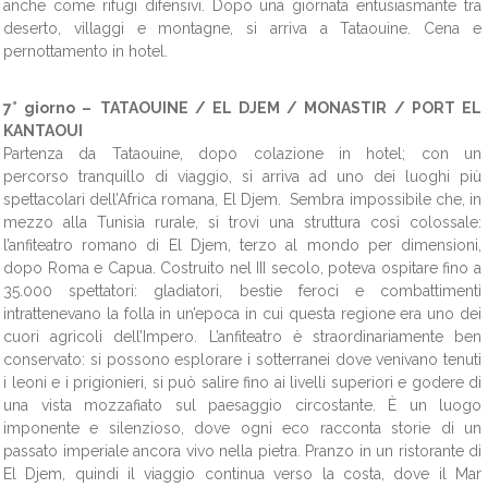
anche come rifugi difensivi. Dopo una giornata entusiasmante tra
deserto, villaggi e montagne, si arriva a Tataouine. Cena e
pernottamento in hotel.
7° giorno –
TATAOUINE / EL DJEM / MONASTIR / PORT EL
KANTAOUI
Partenza da Tataouine, dopo colazione in hotel; con un
percorso tranquillo di viaggio, si arriva ad uno dei luoghi più
spettacolari dell’Africa romana, El Djem. Sembra impossibile che, in
mezzo alla Tunisia rurale, si trovi una struttura così colossale:
l’anfiteatro romano di El Djem, terzo al mondo per dimensioni,
dopo Roma e Capua. Costruito nel III secolo, poteva ospitare fino a
35.000 spettatori: gladiatori, bestie feroci e combattimenti
intrattenevano la folla in un’epoca in cui questa regione era uno dei
cuori agricoli dell’Impero. L’anfiteatro è straordinariamente ben
conservato: si possono esplorare i sotterranei dove venivano tenuti
i leoni e i prigionieri, si può salire fino ai livelli superiori e godere di
una vista mozzafiato sul paesaggio circostante. È un luogo
imponente e silenzioso, dove ogni eco racconta storie di un
passato imperiale ancora vivo nella pietra. Pranzo in un ristorante di
El Djem, quindi il viaggio continua verso la costa, dove il Mar