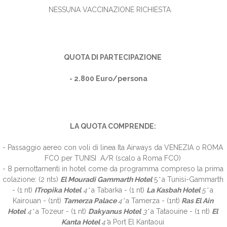
NESSUNA VACCINAZIONE RICHIESTA
QUOTA DI PARTECIPAZIONE
- 2.800 Euro/persona
LA QUOTA COMPRENDE:
- Passaggio aereo con voli di linea Ita Airways da VENEZIA o ROMA
FCO per TUNISI A/R (scalo a Roma FCO)
- 8 pernottamenti in hotel come da programma compreso la prima
colazione: (2 nts)
El Mouradi Gammarth Hotel
5
*
a Tunisi-Gammarth
- (1 nt)
ITropika Hotel
4*
a Tabarka - (1 nt)
La Kasbah Hotel
5
*
a
Kairouan - (1nt)
Tamerza Palace
4*
a Tamerza - (1nt)
Ras El Ain
Hotel
4*
a Tozeur - (1 nt)
Dakyanus Hotel
3*
a Tataouine - (1 nt)
El
Kanta Hotel
4*
a Port El Kantaoui