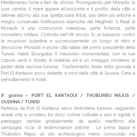
Mediterraneo torna a fare da sfondo. Proseguendo per Monastir, la
luce cambia: il mare appare all’orizzonte e il profilo della città si
delinea attorno alla sua spettacolare Ribat, una delle più antiche e
meglio conservate fortificazioni islamiche del Maghreb. Il Ribat di
Monastir è una costruzione maestosa, parte fortezza, parte
monastero militare. Costruito nell’VIII secolo, fu un baluardo contro
le incursioni bizantine e successivamente un luogo di ritiro e
devozione. Monastir è anche città natale del primo presidente della
Tunisia, Habib Bourguiba. Il mausoleo monumentale, con le sue
cupole verdi e dorate, è visitabile ed è un omaggio moderno al
padre della nazione tunisina. Trasferimento finale della giornata a
Port El Kantaoui, poco distante, a nord dalla città di Sousse. Cena e
pernottamento in hotel.
8° giorno –
PORT EL KANTAOUI / THUBURBU MAJUS /
OUDHNA / TUNISI
Partenza da Port El Kantaoui verso l’entroterra tunisino, seguendo
strade che si snodano tra dolci colline coltivate a ulivi e vigneti. Il
paesaggio cambia gradualmente, da quello marittimo alla
campagna ricca di testimonianze antiche. La prima tappa è
Thuburbo Majus, un sito archeologico meno conosciuto ma