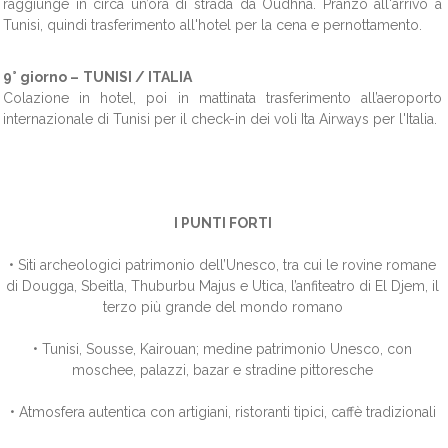
raggiunge in circa un’ora di strada da Oudhna. Pranzo all'arrivo a
Tunisi, quindi trasferimento all'hotel per la cena e pernottamento.
9° giorno –
TUNISI / ITALIA
Colazione in hotel, poi in mattinata trasferimento all’aeroporto
internazionale di Tunisi per il check-in dei voli Ita Airways per l'Italia.
I PUNTI FORTI
• Siti archeologici patrimonio dell’Unesco, tra cui le rovine romane
di Dougga, Sbeitla, Thuburbu Majus e Utica, l’anfiteatro di El Djem, il
terzo più grande del mondo romano
• Tunisi, Sousse, Kairouan; medine patrimonio Unesco, con
moschee, palazzi, bazar e stradine pittoresche
• Atmosfera autentica con artigiani, ristoranti tipici, caffè tradizionali