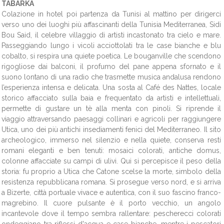
TABARKA
Colazione in hotel poi partenza da Tunisi al mattino per dirigerci
verso uno dei luoghi più affascinanti della Tunisia Mediterranea, Sidi
Bou Said, il celebre villaggio di artisti incastonato tra cielo e mare.
Passeggiando lungo i vicoli acciottolati tra le case bianche e blu
cobalto, si respira una quiete poetica. Le bouganville che scendono
rigogliose dai balconi, il profumo del pane appena sfornato e il
suono lontano di una radio che trasmette musica andalusa rendono
l’esperienza intensa e delicata. Una sosta al Café des Nattes, locale
storico affacciato sulla baia e frequentato da artisti e intellettuali,
permette di gustare un tè alla menta con pinoli. Si riprende il
viaggio attraversando paesaggi collinari e agricoli per raggiungere
Utica, uno dei più antichi insediamenti fenici del Mediterraneo. Il sito
archeologico, immerso nel silenzio e nella quiete, conserva resti
romani eleganti e ben tenuti: mosaici colorati, antiche domus,
colonne affacciate su campi di ulivi. Qui si percepisce il peso della
storia: fu proprio a Utica che Catone scelse la morte, simbolo della
resistenza repubblicana romana. Si prosegue verso nord, e si arriva
a Bizerte, città portuale vivace e autentica, con il suo fascino franco-
magrebino. Il cuore pulsante è il porto vecchio, un angolo
incantevole dove il tempo sembra rallentare: pescherecci colorati