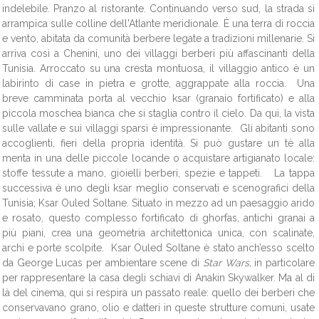
indelebile. Pranzo al ristorante. Continuando verso sud, la strada si
arrampica sulle colline dell'Atlante meridionale. È una terra di roccia
e vento, abitata da comunità berbere legate a tradizioni millenarie. Si
arriva così a Chenini, uno dei villaggi berberi più affascinanti della
Tunisia. Arroccato su una cresta montuosa, il villaggio antico è un
labirinto di case in pietra e grotte, aggrappate alla roccia. Una
breve camminata porta al vecchio ksar (granaio fortificato) e alla
piccola moschea bianca che si staglia contro il cielo. Da qui, la vista
sulle vallate e sui villaggi sparsi è impressionante. Gli abitanti sono
accoglienti, fieri della propria identità. Si può gustare un tè alla
menta in una delle piccole locande o acquistare artigianato locale:
stoffe tessute a mano, gioielli berberi, spezie e tappeti. La tappa
successiva è uno degli ksar meglio conservati e scenografici della
Tunisia; Ksar Ouled Soltane. Situato in mezzo ad un paesaggio arido
e rosato, questo complesso fortificato di ghorfas, antichi granai a
più piani, crea una geometria architettonica unica, con scalinate,
archi e porte scolpite. Ksar Ouled Soltane è stato anch’esso scelto
da George Lucas per ambientare scene di
Star Wars,
in particolare
per rappresentare la casa degli schiavi di Anakin Skywalker. Ma al di
là del cinema, qui si respira un passato reale: quello dei berberi che
conservavano grano, olio e datteri in queste strutture comuni, usate