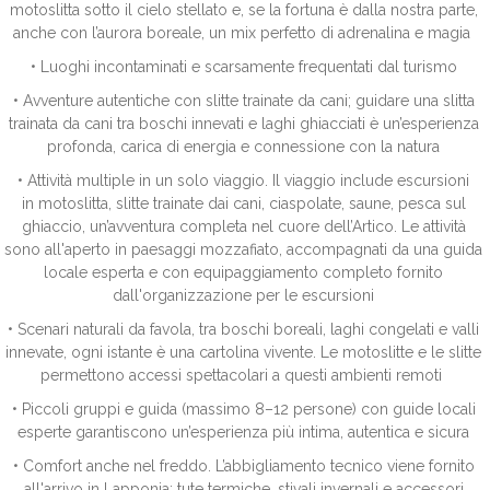
motoslitta sotto il cielo stellato e, se la fortuna è dalla nostra parte,
anche con l’aurora boreale, un mix perfetto di adrenalina e magia
• Luoghi incontaminati e scarsamente frequentati dal turismo
• Avventure autentiche con slitte trainate da cani; guidare una slitta
trainata da cani tra boschi innevati e laghi ghiacciati è un’esperienza
profonda, carica di energia e connessione con la natura
• Attività multiple in un solo viaggio. Il viaggio include escursioni
in motoslitta, slitte trainate dai cani, ciaspolate, saune, pesca sul
ghiaccio, un’avventura completa nel cuore dell’Artico. Le attività
sono all'aperto in paesaggi mozzafiato, accompagnati da una guida
locale esperta e con equipaggiamento completo fornito
dall'organizzazione per le escursioni
• Scenari naturali da favola, tra boschi boreali, laghi congelati e valli
innevate, ogni istante è una cartolina vivente. Le motoslitte e le slitte
permettono accessi spettacolari a questi ambienti remoti
• Piccoli gruppi e guida (massimo 8–12 persone) con guide locali
esperte garantiscono un’esperienza più intima, autentica e sicura
• Comfort anche nel freddo. L’abbigliamento tecnico viene fornito
all'arrivo in Lapponia: tute termiche, stivali invernali e accessori