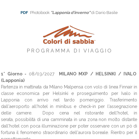
PDF
Photobook
"Lapponia d'inverno"
di Dario Basile
P R O G R A M M A D I V I A G G I O
1° Giorno -
08/03/2027
MILANO MXP / HELSINKI / IVALO
(Lapponia)
Partenza in mattinata da Milano Malpensa con volo di linea Finnair in
classe economica per Helsinki e proseguimento per Ivalo in
Lapponia con arrivo nel tardo pomeriggio. Trasferimento
dall'aeroporto all'hotel in minibus e check-in per l'assegnazione
delle camere. Dopo cena nel ristorante dell'hotel, in
serata, possibilità di una camminata in una zona non molto distante
dall'hotel con poca illuminazione per poter osservare con un pò di
fortuna il fenomeno straordinario dell'aurora boreale. Rientro per il