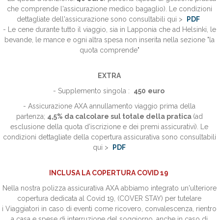
che comprende l'assicurazione medico bagaglio).
Le condizioni
dettagliate dell'assicurazione sono consultabili qui >
PDF
- Le cene durante tutto il viaggio, sia in Lapponia che ad Helsinki, le
bevande, le mance e ogni altra spesa non inserita nella sezione "la
quota comprende"
EXTRA
- Supplemento singola :
450
euro
- Assicurazione AXA annullamento viaggio prima della
partenza;
4,5
%
da calcolare sul totale della pratica
(ad
esclusione della quota d’iscrizione e dei premi assicurativi). Le
condizioni dettagliate della copertura assicurativa sono consultabili
qui >
PDF
INCLUSA LA COPERTURA COVID 19
Nella nostra polizza assicurativa AXA abbiamo integrato un'ulteriore
copertura dedicata al Covid 19, (COVER STAY) per tutelare
i Viaggiatori in caso di eventi come ricovero, convalescenza, rientro
a casa e spese di interruzione del soggiorno, anche in caso di