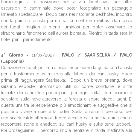
Pomeriggio a disposizione per attività facoltative, per altre
escursioni o camminate dove poter fotografare un paesaggio
innevato spettacolare. Dopo cena nel ristorante dell'hotel, incontro
con la guida e l’autista per un trasferimento in minibus alla ricerca
dei luoghi migliori e meno luminosi per poter osservare lo
straordinario fenomeno dell'aurora boreale. Rientro in tarda sera in
hotel per il pernottamento.
4° Giorno -
11/03/2027
IVALO / SAARISELKA / IVALO
(Lapponia)
Colazione in hotel, poi in mattinata incontriamo la guida con l'autista
per il trasferimento in minibus alla fattoria dei cani husky, poco
prima di raggiungere Saariselka.
Dopo un breve briefing, dove
saranno esposte informazioni utili su come condurre le slitte
trainate dei cani (due partecipanti per ogni slitta), cominciamo a
scivolare sulla neve attraverso la foresta e sopra piccoli laghi. E'
questa una tra le esperienze più emozionanti e suggestive che si
possono vivere a queste latitudini. Sosta durante il percorso per
uno snack caldo attorno al fuoco acceso dalla nostra guida che ci
racconterà storie e aneddoti sui cani husky e sulle terre lapponi.
Poi proseguiamo il percorso fino a rientrare in tarda mattinata alla