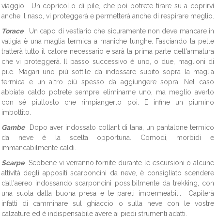
viaggio. Un copricollo di pile, che poi potrete tirare su a coprirvi
anche il naso, vi proteggerà e permetterà anche di respirare meglio.
Torace
Un capo di vestiario che sicuramente non deve mancare in
valigia è una maglia termica a maniche lunghe. Fasciando la pelle
tratterà tutto il calore necessario e sarà la prima parte dell'armatura
che vi proteggerà. Il passo successivo è uno, o due, maglioni di
pile. Magari uno più sottile da indossare subito sopra la maglia
termica e un altro più spesso da aggiungere sopra. Nel caso
abbiate caldo potrete sempre eliminarne uno, ma meglio averlo
con sé piuttosto che rimpiangerlo poi. E infine un piumino
imbottito.
Gambe
Dopo aver indossato collant di lana, un pantalone termico
da neve è la scelta opportuna. Comodi, morbidi e
immancabilmente caldi.
Scarpe
Sebbene vi verranno fornite durante le escursioni o alcune
attività degli appositi scarponcini da neve, è consigliato scendere
dall'aereo indossando scarponcini possibilmente da trekking, con
una suola dalla buona presa e le pareti impermeabili. Capiterà
infatti di camminare sul ghiaccio o sulla neve con le vostre
calzature ed è indispensabile avere ai piedi strumenti adatti.