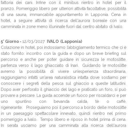
fattoria dei cani. Infine con il minibus rientro in hotel per il
pranzo.
Pomeriggio libero per ulteriori attività facoltative, possibilità
di una sauna, immancabile appuntamento in Lapponia. Cena in
hotel, a seguire attività di ricerca dell'aurora boreale con una
camminata in zone meno illuninate fuori dal centro abitato di Ivalo.
5° Giorno -
12/03/2027
IVALO (Lapponia)
Colazione in hotel, poi
indossiamo l’abbigliamento termico che ci è
stato fornito:
incontro con la guida e dopo un breve briefing sul
percorso e anche per poter guidare in sicurezza le motoslitte,
partenza verso il lago ghiacciato di Inari. Guidando le motoslitte
avremo la possibilità di vivere un’esperienza straordinaria,
raggiungiamo infatti un'area naturalistica intatta dove sostiamo per
conoscere i segreti della pesca sul ghiaccio a queste latitudini.
Dopo aver perforato il ghiaccio del lago e praticato un foro, si può
provare a pescare. La guida accende un fuoco per riscaldarci e per
uno spuntino con bevanda calda, tè o caffè,
rigenerante. Proseguiamo poi il percorso a bordo delle motoslitte
in un paesaggio spettacolare innevato, quindi rientro nel primo
pomeriggio a Ivalo. Tempo libero e riposo in hotel prima di cena.
In serata usciamo per una camminata alla ricerca dell'aurora