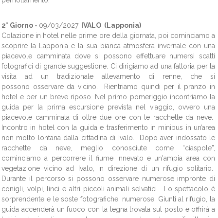
pernottamento.
2° Giorno -
09/03/2027
IVALO (Lapponia)
Colazione in hotel nelle prime ore della giornata, poi cominciamo a
scoprire la Lapponia e la sua bianca atmosfera invernale con una
piacevole camminata dove si possono effettuare numersi scatti
fotografici di grande suggestione. Ci dirigiamo ad una fattoria per la
visita ad un tradizionale allevamento di renne, che si
possono osservare da vicino. Rientriamo quindi per il pranzo in
hotel e per un breve riposo. Nel primo pomeriggio incontriamo la
guida per la prima escursione prevista nel viaggio, ovvero una
piacevole camminata di oltre due ore con le racchette da neve.
Incontro in hotel con la guida e trasferimento in minibus in un’area
non molto lontana dalla cittadina di Ivalo. Dopo aver indossato le
racchette da neve, meglio conosciute come “ciaspole”,
cominciamo a percorrere il fiume innevato e un'ampia area con
vegetazione vicino ad Ivalo, in direzione di un rifugio solitario.
Durante il percorso si possono osservare numerose impronte di
conigli, volpi, linci e altri piccoli animali selvatici. Lo spettacolo è
sorprendente e le soste fotografiche, numerose. Giunti al rifugio, la
guida accenderà un fuoco con la legna trovata sul posto e offrirà a