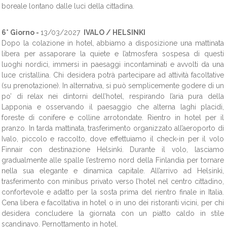
boreale lontano dalle luci della cittadina.
6° Giorno -
13/03/2027
IVALO / HELSINKI
Dopo la colazione in hotel, abbiamo a disposizione una mattinata
libera per assaporare la quiete e l’atmosfera sospesa di questi
luoghi nordici, immersi in paesaggi incontaminati e avvolti da una
luce cristallina. Chi desidera potrà partecipare ad attività facoltative
(su prenotazione). In alternativa, si può semplicemente godere di un
po’ di relax nei dintorni dell’hotel, respirando l’aria pura della
Lapponia e osservando il paesaggio che alterna laghi placidi,
foreste di conifere e colline arrotondate. Rientro in hotel per il
pranzo. In tarda mattinata, trasferimento organizzato all’aeroporto di
Ivalo, piccolo e raccolto, dove effettuiamo il check-in per il volo
Finnair con destinazione Helsinki. Durante il volo, lasciamo
gradualmente alle spalle l’estremo nord della Finlandia per tornare
nella sua elegante e dinamica capitale. All’arrivo ad Helsinki,
trasferimento con minibus privato verso l’hotel nel centro cittadino,
confortevole e adatto per la sosta prima del rientro finale in Italia.
Cena libera e facoltativa in hotel o in uno dei ristoranti vicini, per chi
desidera concludere la giornata con un piatto caldo in stile
scandinavo. Pernottamento in hotel.