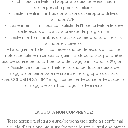
- Tutti i pranzi a Ivalo in Lapponia o durante le escursioni
come previsti, i pranzi a Helsinki
- I trasferimenti in minibus con autista dall'aeroporto di Ivalo
all'hotel A/R
- I trasferimenti in minibus con autista dall'hotel di Ivalo alle aree
delle escursioni o attività previste dal programma
- Il trasferimento in minibus con autista dall’aeroporto di Helsinki
all'hotel e viceversa
- L’abbigliamento termico necessario per le escursioni con le
motoslitte (tuta termica, casco, guanti, sottocollo, scarponcini) ad
uso personale per tutto il periodo del viaggio in Lapponia (5 giorni)
- Assistenza di un coordinatore italiano per tutta la durata del
viaggio, con partenza e rientro insieme al gruppo dall'Italia
- Set COLORI DI SABBIA™ a ogni partecipante contenente quaderno
di viaggio e t-shirt con logo fronte e retro
LA QUOTA NON COMPRENDE:
- Tasse aeroportuali:
240 euro
/persona (soggette a riconferma)
- La quota d'iscrizione:
40 euro
/persona (quota di gestione pratica