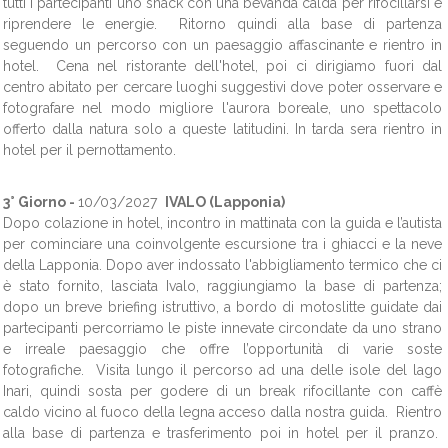
tutti i partecipanti uno snack con una bevanda calda per rifocillarsi e
riprendere le energie. Ritorno quindi alla base di partenza
seguendo un percorso con un paesaggio affascinante e rientro in
hotel. Cena nel ristorante dell'hotel, poi ci dirigiamo fuori dal
centro abitato per cercare luoghi suggestivi dove poter osservare e
fotografare nel modo migliore l'aurora boreale, uno spettacolo
offerto dalla natura solo a queste latitudini. In tarda sera rientro in
hotel per il pernottamento.
3° Giorno -
10/03/2027
IVALO (Lapponia)
Dopo colazione in hotel, incontro in mattinata con la guida e l’autista
per cominciare una coinvolgente escursione tra i ghiacci e la neve
della Lapponia. Dopo aver indossato l'abbigliamento termico che ci
è stato fornito, lasciata Ivalo, raggiungiamo la base di partenza;
dopo un breve briefing istruttivo, a bordo di motoslitte guidate dai
partecipanti percorriamo le piste innevate circondate da uno strano
e irreale paesaggio che offre l’opportunità di varie soste
fotografiche. Visita lungo il percorso ad una delle isole del lago
Inari, quindi sosta per godere di un break rifocillante con caffè
caldo vicino al fuoco della legna acceso dalla nostra guida. Rientro
alla base di partenza e trasferimento poi in hotel per il pranzo.