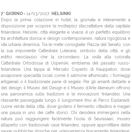
7° GIORNO -
14/03/2027
HELSINKI
Dopo la prima colazione in hotel, la giornata è interamente a
disposizione per scoprire le molteplici sfaccettature della capitale
finlandese. Helsinki, città elegante e vivace, è un perfetto equilibrio
tra architettura storica e design contemporaneo, natura rigogliosa e
vita urbana dinamica. Tra le mete consigliate: Piazza del Senato, con
la sua imponente Cattedrale Luterana, simbolo della città, e gli
edifici neoclassici che la circondano. La visita alla colorata
Cattedrale Ortodossa di Uspenski, emblema del passato russo-
finlandese. Una tappa al Mercato Coperto di Kauppatori, dove
assaporare specialità locali come il salmone affumicato, i formaggi
artigianali o il tradizionale pane di segale. Per gli amanti dell’arte e
del design, il Museo del Design e il Museo d’Arte Ateneum offrono
una panoramica sulle tradizioni e le innovazioni finlandesi. Una
rilassante passeggiata lungo il lungomare fino al Parco Esplanadi,
cuore verde della città, dove godersi il fermento cittadino e magari
una pausa in uno dei caffè storici. Chi desidera immergersi nella
natura può raggiungere facilmente l’isola di Seurasaari, museo
all’aperto con tradizionali case finlandesi, oppure approfittare delle
saune pubbliche storiche per un’esperienza tipicamente finlandese.