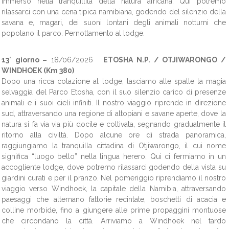
immerso nella tranquillità della natura africana. Qui potremo
rilassarci con una cena tipica namibiana, godendo del silenzio della
savana e, magari, dei suoni lontani degli animali notturni che
popolano il parco. Pernottamento al lodge.
13° giorno –
18/06/2026
ETOSHA N.P. / OTJIWARONGO /
WINDHOEK (Km 380)
Dopo una ricca colazione al lodge, lasciamo alle spalle la magia
selvaggia del Parco Etosha, con il suo silenzio carico di presenze
animali e i suoi cieli infiniti. Il nostro viaggio riprende in direzione
sud, attraversando una regione di altopiani e savane aperte, dove la
natura si fa via via più docile e coltivata, segnando gradualmente il
ritorno alla civiltà. Dopo alcune ore di strada panoramica,
raggiungiamo la tranquilla cittadina di Otjiwarongo, il cui nome
significa “luogo bello” nella lingua herero. Qui ci fermiamo in un
accogliente lodge, dove potremo rilassarci godendo della vista su
giardini curati e per il pranzo. Nel pomeriggio riprendiamo il nostro
viaggio verso Windhoek, la capitale della Namibia, attraversando
paesaggi che alternano fattorie recintate, boschetti di acacia e
colline morbide, fino a giungere alle prime propaggini montuose
che circondano la città. Arriviamo a Windhoek nel tardo