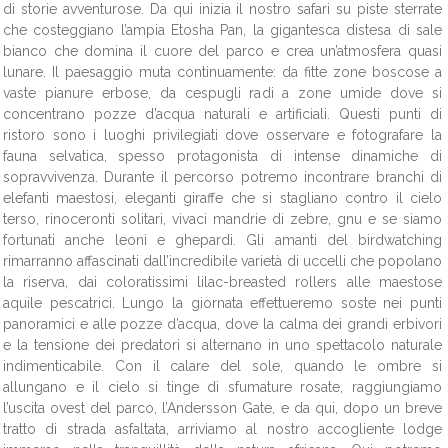
di storie avventurose. Da qui inizia il nostro safari su piste sterrate
che costeggiano l’ampia Etosha Pan, la gigantesca distesa di sale
bianco che domina il cuore del parco e crea un’atmosfera quasi
lunare. Il paesaggio muta continuamente: da fitte zone boscose a
vaste pianure erbose, da cespugli radi a zone umide dove si
concentrano pozze d’acqua naturali e artificiali. Questi punti di
ristoro sono i luoghi privilegiati dove osservare e fotografare la
fauna selvatica, spesso protagonista di intense dinamiche di
sopravvivenza. Durante il percorso potremo incontrare branchi di
elefanti maestosi, eleganti giraffe che si stagliano contro il cielo
terso, rinoceronti solitari, vivaci mandrie di zebre, gnu e se siamo
fortunati anche leoni e ghepardi. Gli amanti del birdwatching
rimarranno affascinati dall’incredibile varietà di uccelli che popolano
la riserva, dai coloratissimi lilac-breasted rollers alle maestose
aquile pescatrici. Lungo la giornata effettueremo soste nei punti
panoramici e alle pozze d’acqua, dove la calma dei grandi erbivori
e la tensione dei predatori si alternano in uno spettacolo naturale
indimenticabile. Con il calare del sole, quando le ombre si
allungano e il cielo si tinge di sfumature rosate, raggiungiamo
l’uscita ovest del parco, l’Andersson Gate, e da qui, dopo un breve
tratto di strada asfaltata, arriviamo al nostro accogliente lodge