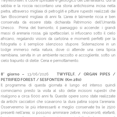
Twyfelfontein, il cuore spirituale e geologico del Damaraland. Qui la
sabbia e la roccia raccontano una storia antichissima incisa nella
pietra, attraverso migliaia di petroglifi e pitture rupestri realizzati dai
San (Boscimani) migliaia di anni fa. L’area è talmente ricca e ben
conservata da essere stata dichiarata Patrimonio dell’Umanità
Unesco. Prima del tramonto, il paesaggio si accende: i grandi
massi di arenaria rossa, già spettacolari, si infuocano sotto il cielo
africano, regalando visioni da cartolina e momenti perfetti per la
fotografia o il semplice silenzioso stupore. Sistemazione in un
lodge immerso nella natura, dove ci attende una cena tipica
namibiana, servita in un ambiente raccolto e accogliente, sotto un
cielo trapunto di stelle. Cena e pernottamento.
8° giorno –
13/06/2026
TWYFELF. / ORGAN PIPES /
PETRIFIED FOREST / SESFONTEIN (Km 280)
Il programma di questa giornata è lungo ed intenso quindi
cominciamo presto la visita al sito delle incisioni rupestri che
risalgono a circa 6000 anni fa. Queste opere sono state realizzate
da antichi cacciatori che scavarono la dura patina sopra l'arenaria.
Osserveremo le più interessanti e meglio conservate tra le 2500
presenti nell'area; si possono ammirare zebre, rinoceronti, elefanti,