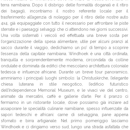
terra namibiana. Dopo il disbrigo delle formalità doganali e il ritiro
dei bagagli, incontriamo il nostro referente locale per il
trasferimento all’agenzia di noleggio per il ritiro delle nostre auto
4x4, già equipaggiate con tutto il necessario per affrontare le piste
sterrate e i paesaggi selvaggi che ci attendono nei giorni successivi.
Una volta sistemati i veicoli ed effettuata una breve sosta per
l’organizzazione della spesa alimentare, utile per alcuni pranzi al
sacco durante il viaggio, dedichiamo un po’ di tempo a scoprire
l’essenza della capitale namibiana. Windhoek è una città ordinata,
tranquilla e sorprendentemente moderna, circondata da colline
ondulate e dominata da edifici che mescolano architettura coloniale
tedesca e influenze africane. Durante un breve tour panoramico,
ammiriamo i principali luoghi simbolo: la Christuskirche, l’elegante
chiesa luterana in stile neogotico, l’edificio futuristico
dell’Independence Memorial Museum, e le vivaci vie del centro,
animate da mercatini, caffè e gallerie d’arte. Per il pranzo ci
fermiamo in un ristorante locale, dove possiamo già iniziare ad
assaporare le specialità culinarie namibiane, spesso influenzate da
sapori tedeschi e africani: carne di selvaggina, pane appena
sfornato e birra artigianale. Nel primo pomeriggio lasciamo
Windhoek e ci dirigiamo verso sud, lungo una strada asfaltata che