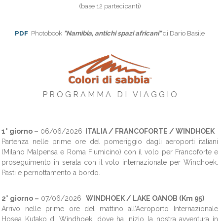
(base 12 partecipanti)
PDF
Photobook
"Namibia, antichi spazi africani"
di Dario Basile
P R O G R A M M A D I V I A G G I O
1° giorno –
06/06/2026
ITALIA / FRANCOFORTE / WINDHOEK
Partenza nelle prime ore del pomeriggio dagli aeroporti italiani
(Milano Malpensa e Roma Fiumicino) con il volo per Francoforte e
proseguimento in serata con il volo internazionale per Windhoek.
Pasti e pernottamento a bordo.
2° giorno –
07/06/2026
WINDHOEK / LAKE OANOB (Km 95)
Arrivo nelle prime ore del mattino all’Aeroporto Internazionale
Hosea Kutako di Windhoek, dove ha inizio la nostra avventura in