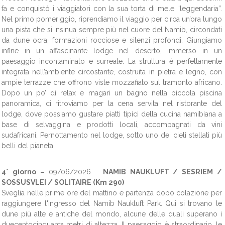
fa e conquistò i viaggiatori con la sua torta di mele “leggendaria”.
Nel primo pomeriggio, riprendiamo il viaggio per circa un’ora lungo
una pista che si insinua sempre più nel cuore del Namib, circondati
da dune ocra, formazioni rocciose e silenzi profondi. Giungiamo
infine in un affascinante lodge nel deserto, immerso in un
paesaggio incontaminato e surreale. La struttura è perfettamente
integrata nell’ambiente circostante, costruita in pietra e legno, con
ampie terrazze che offrono viste mozzafiato sul tramonto africano.
Dopo un po’ di relax e magari un bagno nella piccola piscina
panoramica, ci ritroviamo per la cena servita nel ristorante del
lodge, dove possiamo gustare piatti tipici della cucina namibiana a
base di selvaggina e prodotti locali, accompagnati da vini
sudafricani. Pernottamento nel lodge, sotto uno dei cieli stellati più
belli del pianeta.
4° giorno –
09/06/2026
NAMIB NAUKLUFT / SESRIEM /
SOSSUSVLEI / SOLITAIRE (Km 290)
Sveglia nelle prime ore del mattino e partenza dopo colazione per
raggiungere l'ingresso del Namib Naukluft Park. Qui si trovano le
dune più alte e antiche del mondo, alcune delle quali superano i
duecentocinquanta metri di altezza. Il paesaggio è straordinario, le