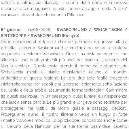
raffinata e l’atmosfera rilassata. Il suono delle onde e la brezza
oceanica accompagnano questo primo assaggio della "riviera"
namibiana, dove il deserto incontra l’Atlantico.
6° giorno –
11/06/2026
SWAKOPMUND / WELWITSCHA /
SPITZKOPPE / SWAKOPMUND (Km 410)
Dopo colazione al lodge e il ritiro dei permessi d’ingresso all’area
protetta, lasciamo Swakopmund e ci dirigiamo verso l’entroterra
seguendo la celebre Welwitschia Drive, una pista panoramica che
attraversa uno degli ambienti più aridi del pianeta: il deserto del
Namib centrale. Questa pista prende il nome dalle straordinarie
Welwitschia mirabilis, piante preistoriche uniche al mondo,
endemiche di questa regione. Le loro due sole foglie crescono
ininterrottamente per secoli e si lacerano lentamente sotto l’azione
del vento e della sabbia, assumendo forme tentacolari. Camminare
tra questi esemplari, in un paesaggio quasi lunare, è un’esperienza
che lascia senza parole. Le più grandi e longeve sono recintate per
proteggerle, ma visibili da vicino grazie a passaggi dedicati.
Proseguiamo quindi il nostro itinerario verso un luogo di forte
impatto visivo e simbolico: lo Spitzkoppe, conosciuto anche come
il "Cervino della Namibia" per la sua forma piramidale. Questo