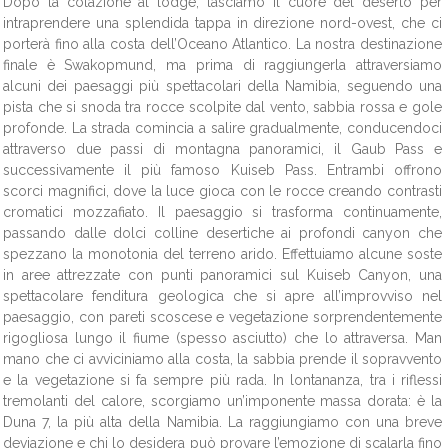
Dopo la colazione al lodge, lasciamo il cuore del deserto per
intraprendere una splendida tappa in direzione nord-ovest, che ci
porterà fino alla costa dell’Oceano Atlantico. La nostra destinazione
finale è Swakopmund, ma prima di raggiungerla attraversiamo
alcuni dei paesaggi più spettacolari della Namibia, seguendo una
pista che si snoda tra rocce scolpite dal vento, sabbia rossa e gole
profonde. La strada comincia a salire gradualmente, conducendoci
attraverso due passi di montagna panoramici, il Gaub Pass e
successivamente il più famoso Kuiseb Pass. Entrambi offrono
scorci magnifici, dove la luce gioca con le rocce creando contrasti
cromatici mozzafiato. Il paesaggio si trasforma continuamente,
passando dalle dolci colline desertiche ai profondi canyon che
spezzano la monotonia del terreno arido. Effettuiamo alcune soste
in aree attrezzate con punti panoramici sul Kuiseb Canyon, una
spettacolare fenditura geologica che si apre all’improvviso nel
paesaggio, con pareti scoscese e vegetazione sorprendentemente
rigogliosa lungo il fiume (spesso asciutto) che lo attraversa. Man
mano che ci avviciniamo alla costa, la sabbia prende il sopravvento
e la vegetazione si fa sempre più rada. In lontananza, tra i riflessi
tremolanti del calore, scorgiamo un’imponente massa dorata: è la
Duna 7, la più alta della Namibia. La raggiungiamo con una breve
deviazione e chi lo desidera può provare l’emozione di scalarla fino