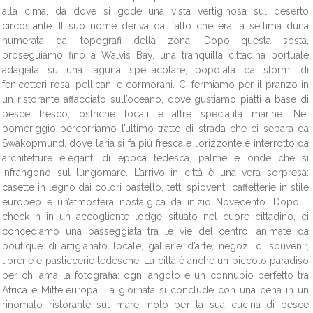
alla cima, da dove si gode una vista vertiginosa sul deserto
circostante. Il suo nome deriva dal fatto che era la settima duna
numerata dai topografi della zona. Dopo questa sosta,
proseguiamo fino a Walvis Bay, una tranquilla cittadina portuale
adagiata su una laguna spettacolare, popolata da stormi di
fenicotteri rosa, pellicani e cormorani. Ci fermiamo per il pranzo in
un ristorante affacciato sull’oceano, dove gustiamo piatti a base di
pesce fresco, ostriche locali e altre specialità marine. Nel
pomeriggio percorriamo l’ultimo tratto di strada che ci separa da
Swakopmund, dove l’aria si fa più fresca e l’orizzonte è interrotto da
architetture eleganti di epoca tedesca, palme e onde che si
infrangono sul lungomare. L’arrivo in città è una vera sorpresa:
casette in legno dai colori pastello, tetti spioventi, caffetterie in stile
europeo e un’atmosfera nostalgica da inizio Novecento. Dopo il
check-in in un accogliente lodge situato nel cuore cittadino, ci
concediamo una passeggiata tra le vie del centro, animate da
boutique di artigianato locale, gallerie d’arte, negozi di souvenir,
librerie e pasticcerie tedesche. La città è anche un piccolo paradiso
per chi ama la fotografia: ogni angolo è un connubio perfetto tra
Africa e Mitteleuropa. La giornata si conclude con una cena in un
rinomato ristorante sul mare, noto per la sua cucina di pesce