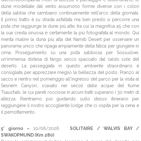
dune modellate dal vento assumono forme diverse con i colori
della sabbia che cambiano continuamente nell'arco della giornata.
Il primo tratto è su strada asfaltata ma ben presto si percorre una
pista che raggiunge le dune più alte, tra cui la magnifica 45 che con
la sua cresta sinuosa è certamente la più fotografata al mondo. Qui
merita risalire la duna più alta del Namib Desert per osservare un
panorama unico che ripaga ampiamente della fatica per giungere in
cima. Proseguimento su una pista sabbiosa per Sossuslvei,
un'immensa distesa di fango secco spaccato dal caldo sole del
deserto. La passeggiata in questo ambiente straordinario è
consigliata per apprezzare meglio la bellezza del posto. Pranzo al
sacco e rientro nel pomeriggio all'ingresso del parco per la visita al
Sesriem Canyon, scavato nei secoli dalle acque del fiume
Tsauchab, le cui pareti rocciose in alcuni tratti superano i 30 metri di
altezza. Rientriamo poi guidando sullo stesso itinerario per
raggiungere il nostro accogliente lodge che ci ospita per la cena e
il pernottamento.
5° giorno –
10/06/2026
SOLITAIRE / WALVIS BAY /
SWAKOPMUND (Km 280)