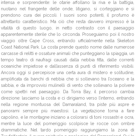
intensa e sorprendente: le otarie affollano la riva e la battigia,
nuotano nel frangente delle onde, litigano, si corteggiano e si
prendono cura dei piccoli. I suoni sono potenti, il profumo è
altrettanto caratteristico. Ma ciò che resta davvero impresso è la
vitalità di questo luogo, in netto contrasto con il paesaggio
apparentemente sterile che lo circonda. Proseguiamo poi il nostro
viaggio oltre Cape Cross, entrando ufficialmente nella Skeleton
Coast National Park. La costa prende questo nome dalle numerose
carcasse di relitti e ossature animali che punteggiano la spiaggia, un
tempo teatro di naufragi causati dalla nebbia fitta, dalle correnti
oceaniche impietose e dall’assenza di punti di riferimento visibili.
Ancora oggi si percepisce una certa aura di mistero e solitudine,
amplificata da banchi di nebbia che si sollevano tra l’oceano e la
sabbia, e da improvvisi mulinelli di vento che sollevano la polvere
come spettri nel paesaggio. Da Torra Bay, il percorso cambia
direzione: lasciamo la costa e ci dirigiamo verso l’interno, entrando
nella regione montuosa del Damaraland, tra piste più aspre e
panorami sempre più maestosi. La vegetazione torna a fare
capolino, e le montagne iniziano a colorarsi di toni rossastri e ocra,
mentre la luce del pomeriggio scolpisce le rocce con ombre
drammatiche. Nel tardo pomeriggio raggiungiamo la zona di