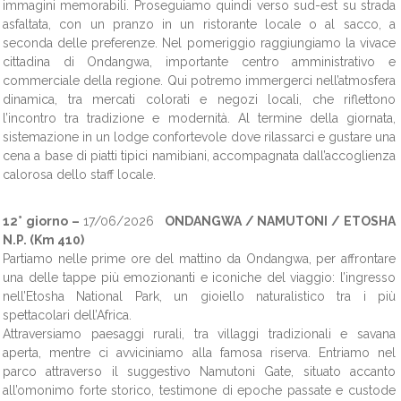
immagini memorabili. Proseguiamo quindi verso sud-est su strada
asfaltata, con un pranzo in un ristorante locale o al sacco, a
seconda delle preferenze. Nel pomeriggio raggiungiamo la vivace
cittadina di Ondangwa, importante centro amministrativo e
commerciale della regione. Qui potremo immergerci nell’atmosfera
dinamica, tra mercati colorati e negozi locali, che riflettono
l’incontro tra tradizione e modernità. Al termine della giornata,
sistemazione in un lodge confortevole dove rilassarci e gustare una
cena a base di piatti tipici namibiani, accompagnata dall’accoglienza
calorosa dello staff locale.
12° giorno –
17/06/2026
ONDANGWA / NAMUTONI / ETOSHA
N.P. (Km 410)
Partiamo nelle prime ore del mattino da Ondangwa, per affrontare
una delle tappe più emozionanti e iconiche del viaggio: l’ingresso
nell’Etosha National Park, un gioiello naturalistico tra i più
spettacolari dell’Africa.
Attraversiamo paesaggi rurali, tra villaggi tradizionali e savana
aperta, mentre ci avviciniamo alla famosa riserva. Entriamo nel
parco attraverso il suggestivo Namutoni Gate, situato accanto
all’omonimo forte storico, testimone di epoche passate e custode