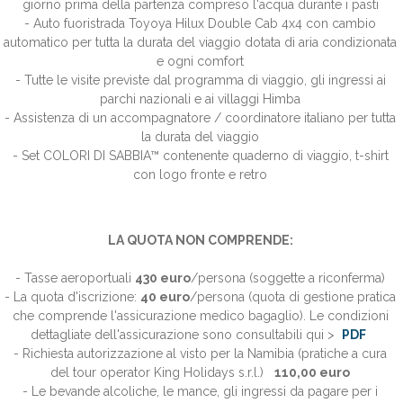
giorno prima della partenza compreso l'acqua durante i pasti
- Auto fuoristrada Toyoya Hilux Double Cab 4x4 con cambio
automatico per tutta la durata del viaggio dotata di aria condizionata
e ogni comfort
- Tutte le visite previste dal programma di viaggio, gli ingressi ai
parchi nazionali e ai villaggi Himba
- Assistenza di un accompagnatore / coordinatore italiano per tutta
la durata del viaggio
- Set COLORI DI SABBIA™ contenente quaderno di viaggio, t-shirt
con logo fronte e retro
LA QUOTA NON COMPRENDE:
- Tasse aeroportuali
430 euro
/persona (soggette a riconferma)
- La quota d'iscrizione:
40 euro
/persona (quota di gestione pratica
che comprende l'assicurazione medico bagaglio).
Le condizioni
dettagliate dell'assicurazione sono consultabili qui >
PDF
- Richiesta autorizzazione al visto per la Namibia (pratiche a cura
del tour operator King Holidays s.r.l.)
110,00 euro
- Le bevande alcoliche, le mance, gli ingressi da pagare per i