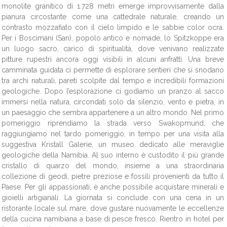
monolite granitico di 1.728 metri emerge improvvisamente dalla
pianura circostante come una cattedrale naturale, creando un
contrasto mozzafiato con il cielo limpido e le sabbie color ocra.
Per i Boscimani (San), popolo antico e nomade, lo Spitzkoppe era
un luogo sacro, carico di spiritualità, dove venivano realizzate
pitture rupestri ancora oggi visibili in alcuni anfratti. Una breve
camminata guidata ci permette di esplorare sentieri che si snodano
tra archi naturali, pareti scolpite dal tempo e incredibili formazioni
geologiche. Dopo l’esplorazione ci godiamo un pranzo al sacco
immersi nella natura, circondati solo da silenzio, vento e pietra, in
un paesaggio che sembra appartenere a un altro mondo. Nel primo
pomeriggio riprendiamo la strada verso Swakopmund, che
raggiungiamo nel tardo pomeriggio, in tempo per una visita alla
suggestiva Kristall Galerie, un museo dedicato alle meraviglie
geologiche della Namibia. Al suo interno è custodito il più grande
cristallo di quarzo del mondo, insieme a una straordinaria
collezione di geodi, pietre preziose e fossili provenienti da tutto il
Paese. Per gli appassionati, è anche possibile acquistare minerali e
gioielli artigianali. La giornata si conclude con una cena in un
ristorante locale sul mare, dove gustare nuovamente le eccellenze
della cucina namibiana a base di pesce fresco. Rientro in hotel per