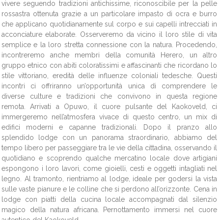
vivere seguendo tradizioni antichissime, riconoscibile per la pelle
rossastra ottenuta grazie a un particolare impasto di ocra e burro
che applicano quotidianamente sul corpo e sui capelli intrecciati in
acconciature elaborate. Osserveremo da vicino il loro stile di vita
semplice e la loro stretta connessione con la natura. Procedendo,
incontreremo anche membri della comunità Herero, un altro
gruppo etnico con abiti coloratissimi e affascinanti che ricordano lo
stile vittoriano, eredità delle influenze coloniali tedesche. Questi
incontri ci offriranno un’opportunità unica di comprendere le
diverse culture e tradizioni che convivono in questa regione
remota. Arrivati a Opuwo, il cuore pulsante del Kaokoveld, ci
immergeremo nell’atmosfera vivace di questo centro, un mix di
edifici moderni e capanne tradizionali. Dopo il pranzo allo
splendido lodge con un panorama straordinario, abbiamo del
tempo libero per passeggiare tra le vie della cittadina, osservando il
quotidiano e scoprendo qualche mercatino locale dove artigiani
espongono i loro lavori, come gioielli, cesti e oggetti intagliati nel
legno. Al tramonto, rientriamo al lodge, ideale per godersi la vista
sulle vaste pianure e le colline che si perdono all’orizzonte. Cena in
lodge con piatti della cucina locale accompagnati dal silenzio
magico della natura africana. Pernottamento immersi nel cuore