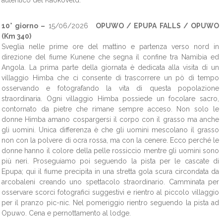
autentico del Kaokoveld.
10° giorno –
15/06/2026
OPUWO / EPUPA FALLS / OPUWO
(Km 340)
Sveglia nelle prime ore del mattino e partenza verso nord in
direzione del fiume Kunene che segna il confine tra Namibia ed
Angola. La prima parte della giornata è dedicata alla visita di un
villaggio Himba che ci consente di trascorrere un pò di tempo
osservando e fotografando la vita di questa popolazione
straordinaria. Ogni villaggio Himba possiede un focolare sacro,
contornato da pietre che rimane sempre acceso. Non solo le
donne Himba amano cospargersi il corpo con il grasso ma anche
gli uomini. Unica differenza è che gli uomini mescolano il grasso
non con la polvere di ocra rossa, ma con la cenere. Ecco perché le
donne hanno il colore della pelle rossiccio mentre gli uomini sono
più neri. Proseguiamo poi seguendo la pista per le cascate di
Epupa; qui il fiume precipita in una stretta gola scura circondata da
arcobaleni creando uno spettacolo straordinario. Camminata per
osservare scorci fotografici suggestivi e rientro al piccolo villaggio
per il pranzo pic-nic. Nel pomeriggio rientro seguendo la pista ad
Opuwo. Cena e pernottamento al lodge.