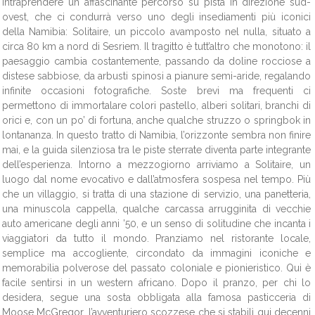
intraprendere un affascinante percorso su pista in direzione sud-
ovest, che ci condurrà verso uno degli insediamenti più iconici
della Namibia: Solitaire, un piccolo avamposto nel nulla, situato a
circa 80 km a nord di Sesriem. Il tragitto è tutt’altro che monotono: il
paesaggio cambia costantemente, passando da doline rocciose a
distese sabbiose, da arbusti spinosi a pianure semi-aride, regalando
infinite occasioni fotografiche. Soste brevi ma frequenti ci
permettono di immortalare colori pastello, alberi solitari, branchi di
orici e, con un po’ di fortuna, anche qualche struzzo o springbok in
lontananza. In questo tratto di Namibia, l’orizzonte sembra non finire
mai, e la guida silenziosa tra le piste sterrate diventa parte integrante
dell’esperienza. Intorno a mezzogiorno arriviamo a Solitaire, un
luogo dal nome evocativo e dall’atmosfera sospesa nel tempo. Più
che un villaggio, si tratta di una stazione di servizio, una panetteria,
una minuscola cappella, qualche carcassa arrugginita di vecchie
auto americane degli anni ’50, e un senso di solitudine che incanta i
viaggiatori da tutto il mondo. Pranziamo nel ristorante locale,
semplice ma accogliente, circondato da immagini iconiche e
memorabilia polverose del passato coloniale e pionieristico. Qui è
facile sentirsi in un western africano. Dopo il pranzo, per chi lo
desidera, segue una sosta obbligata alla famosa pasticceria di
Moose McGregor, l’avventuriero scozzese che si stabilì qui decenni