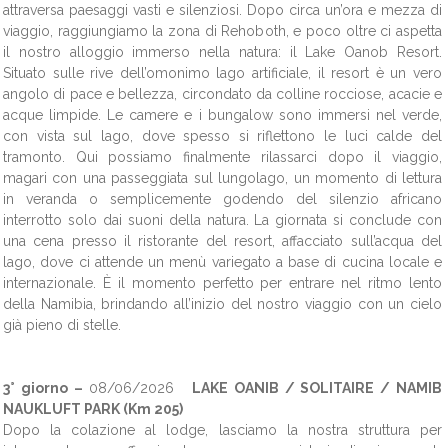
attraversa paesaggi vasti e silenziosi. Dopo circa un’ora e mezza di
viaggio, raggiungiamo la zona di Rehoboth, e poco oltre ci aspetta
il nostro alloggio immerso nella natura: il Lake Oanob Resort.
Situato sulle rive dell’omonimo lago artificiale, il resort è un vero
angolo di pace e bellezza, circondato da colline rocciose, acacie e
acque limpide. Le camere e i bungalow sono immersi nel verde,
con vista sul lago, dove spesso si riflettono le luci calde del
tramonto. Qui possiamo finalmente rilassarci dopo il viaggio,
magari con una passeggiata sul lungolago, un momento di lettura
in veranda o semplicemente godendo del silenzio africano
interrotto solo dai suoni della natura. La giornata si conclude con
una cena presso il ristorante del resort, affacciato sull’acqua del
lago, dove ci attende un menù variegato a base di cucina locale e
internazionale. È il momento perfetto per entrare nel ritmo lento
della Namibia, brindando all’inizio del nostro viaggio con un cielo
già pieno di stelle.
3° giorno –
08/06/2026
LAKE OANIB / SOLITAIRE / NAMIB
NAUKLUFT PARK (Km 205)
Dopo la colazione al lodge, lasciamo la nostra struttura per