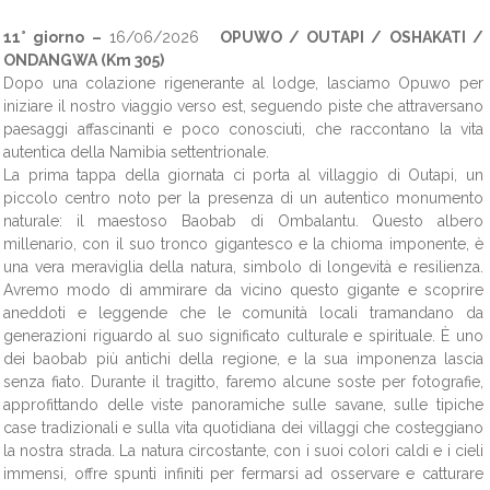
11° giorno –
16/06/2026
OPUWO / OUTAPI / OSHAKATI /
ONDANGWA (Km 305)
Dopo una colazione rigenerante al lodge, lasciamo Opuwo per
iniziare il nostro viaggio verso est, seguendo piste che attraversano
paesaggi affascinanti e poco conosciuti, che raccontano la vita
autentica della Namibia settentrionale.
La prima tappa della giornata ci porta al villaggio di Outapi, un
piccolo centro noto per la presenza di un autentico monumento
naturale: il maestoso Baobab di Ombalantu. Questo albero
millenario, con il suo tronco gigantesco e la chioma imponente, è
una vera meraviglia della natura, simbolo di longevità e resilienza.
Avremo modo di ammirare da vicino questo gigante e scoprire
aneddoti e leggende che le comunità locali tramandano da
generazioni riguardo al suo significato culturale e spirituale. È uno
dei baobab più antichi della regione, e la sua imponenza lascia
senza fiato. Durante il tragitto, faremo alcune soste per fotografie,
approfittando delle viste panoramiche sulle savane, sulle tipiche
case tradizionali e sulla vita quotidiana dei villaggi che costeggiano
la nostra strada. La natura circostante, con i suoi colori caldi e i cieli
immensi, offre spunti infiniti per fermarsi ad osservare e catturare