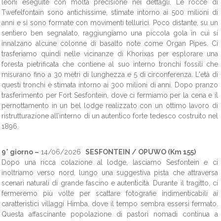
leoni eseguite con molta precisione nei dettagli. Le rocce di
Twefelfontain sono antichissime, stimate intorno ai 500 milioni di
anni e si sono formate con movimenti tellurici. Poco distante, su un
sentiero ben segnalato, raggiungiamo una piccola gola in cui si
innalzano alcune colonne di basalto note come Organ Pipes. Ci
trasferiamo quindi nelle vicinanze di Khorixas per esplorare una
foresta pietrificata che contiene al suo interno tronchi fossili che
misurano fino a 30 metri di lunghezza e 5 di circonferenza. L'età di
questi tronchi è stimata intorno ai 300 milioni di anni. Dopo pranzo
trasferimento per Fort Sesfontein, dove ci fermiamo per la cena e il
pernottamento in un bel lodge realizzato con un ottimo lavoro di
ristrutturazione all’interno di un autentico forte tedesco costruito nel
1896.
9° giorno –
14/06/2026
SESFONTEIN / OPUWO (Km 155)
Dopo una ricca colazione al lodge, lasciamo Sesfontein e ci
inoltriamo verso nord, lungo una suggestiva pista che attraversa
scenari naturali di grande fascino e autenticità. Durante il tragitto, ci
fermeremo più volte per scattare fotografie indimenticabili ai
caratteristici villaggi Himba, dove il tempo sembra essersi fermato.
Questa affascinante popolazione di pastori nomadi continua a