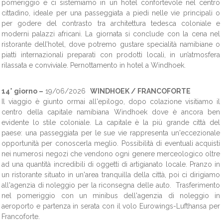
pomeriggio e ci sistemiamo in un hotel confortevole nel centro
cittadino, ideale per una passeggiata a piedi nelle vie principali o
per godere del contrasto tra architettura tedesca coloniale e
moderni palazzi africani. La giornata si conclude con la cena nel
ristorante dell’hotel, dove potremo gustare specialità namibiane o
piatti internazionali preparati con prodotti locali, in un’atmosfera
rilassata e conviviale. Pernottamento in hotel a Windhoek.
14° giorno –
19/06/2026
WINDHOEK / FRANCOFORTE
Il viaggio è giunto ormai all'epilogo, dopo colazione visitiamo il
centro della capitale namibiana Windhoek dove è ancora ben
evidente lo stile coloniale. La capitale è la più grande città del
paese: una passeggiata per le sue vie rappresenta un'eccezionale
opportunità per conoscerla meglio. Possibilità di eventuali acquisti
nei numerosi negozi che vendono ogni genere merceologico oltre
ad una quantità incredibili di oggetti di artigianato locale. Pranzo in
un ristorante situato in un'area tranquilla della città, poi ci dirigiamo
all'agenzia di noleggio per la
riconsegna delle auto.
Trasferimento
nel pomeriggio con un minibus dell'agenzia di noleggio in
aeroporto e partenza in serata con il volo Eurowings-Lufthansa per
Francoforte.