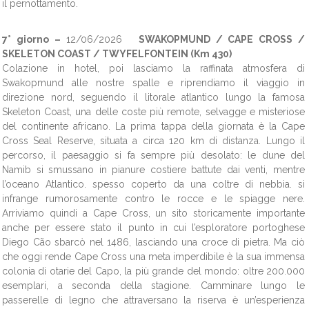
il pernottamento.
7° giorno –
12/06/2026
SWAKOPMUND / CAPE CROSS /
SKELETON COAST / TWYFELFONTEIN (Km 430)
Colazione in hotel, poi lasciamo la raffinata atmosfera di
Swakopmund alle nostre spalle e riprendiamo il viaggio in
direzione nord, seguendo il litorale atlantico lungo la famosa
Skeleton Coast, una delle coste più remote, selvagge e misteriose
del continente africano. La prima tappa della giornata è la Cape
Cross Seal Reserve, situata a circa 120 km di distanza. Lungo il
percorso, il paesaggio si fa sempre più desolato: le dune del
Namib si smussano in pianure costiere battute dai venti, mentre
l’oceano Atlantico. spesso coperto da una coltre di nebbia. si
infrange rumorosamente contro le rocce e le spiagge nere.
Arriviamo quindi a Cape Cross, un sito storicamente importante
anche per essere stato il punto in cui l’esploratore portoghese
Diego Cão sbarcò nel 1486, lasciando una croce di pietra. Ma ciò
che oggi rende Cape Cross una meta imperdibile è la sua immensa
colonia di otarie del Capo, la più grande del mondo: oltre 200.000
esemplari, a seconda della stagione. Camminare lungo le
passerelle di legno che attraversano la riserva è un’esperienza