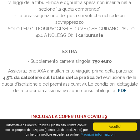
villaggi della tribù Himba e ogni altra spesa non inserita nella
sezione "la quota comprende"
- La preassegnazione dei posti sui voli che richiede un
sovrapprezzo
- SOLO PER GLI EQUIPAGGI SELF DRIVE (CHE GUIDANO L'AUTO
4x4 A NOLEGGIO):
Il carburante
EXTRA
- Supplemento camera singola:
750
euro
- Assicurazione AXA annullamento viaggio prima della partenza;
4,5
%
da calcolare sul totale della pratica
(ad esclusione della
quota d’iscrizione e dei premi assicurativi). Le condizioni dettagliate
della copertura assicurativa sono consultabili qui >
PDF
INCLUSA LA COPERTURA COVID 19
Informativa : Cookies Policies Questo sito utilizza cookie
Nella nostra polizza assicurativa AXA abbiamo integrato un'ulteriore
Accetto!
tecnici propri e di terzi parti (tecnici e/o di profilazione) per
copertura dedicata al Covid 19, (COVER STAY) per tutelare
fornire una migliore esperienza online.
Maggiori informazioni
i Viaggiatori in caso di eventi come ricovero, convalescenza, rientro