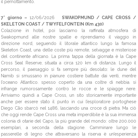
il pernottamento.
7° giorno –
12/06/2026
SWAKOPMUND / CAPE CROSS /
SKELETON COAST / TWYFELFONTEIN (Km 430)
Colazione in hotel, poi lasciamo la raffinata atmosfera di
Swakopmund alle nostre spalle e riprendiamo il viaggio in
direzione nord, seguendo il litorale atlantico lungo la famosa
Skeleton Coast, una delle coste più remote, selvagge e misteriose
del continente africano. La prima tappa della giornata è la Cape
Cross Seal Reserve, situata a circa 120 km di distanza. Lungo il
percorso, il paesaggio si fa sempre più desolato: le dune del
Namib si smussano in pianure costiere battute dai venti, mentre
l’oceano Atlantico. spesso coperto da una coltre di nebbia. si
infrange rumorosamente contro le rocce e le spiagge nere.
Arriviamo quindi a Cape Cross, un sito storicamente importante
anche per essere stato il punto in cui l’esploratore portoghese
Diego Cão sbarcò nel 1486, lasciando una croce di pietra. Ma ciò
che oggi rende Cape Cross una meta imperdibile è la sua immensa
colonia di otarie del Capo, la più grande del mondo: oltre 200.000
esemplari, a seconda della stagione. Camminare lungo le
passerelle di legno che attraversano la riserva è un’esperienza