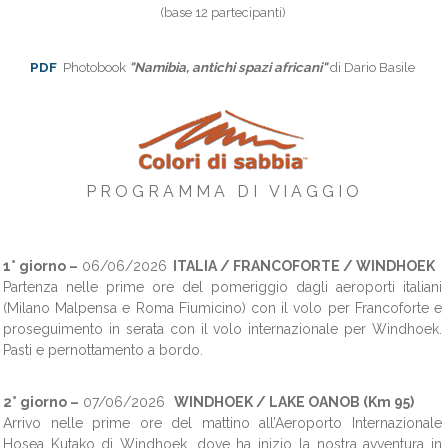
(base 12 partecipanti)
PDF
Photobook
"Namibia, antichi spazi africani"
di Dario Basile
P R O G R A M M A D I V I A G G I O
1° giorno –
06/06/2026
ITALIA / FRANCOFORTE / WINDHOEK
Partenza nelle prime ore del pomeriggio dagli aeroporti italiani
(Milano Malpensa e Roma Fiumicino) con il volo per Francoforte e
proseguimento in serata con il volo internazionale per Windhoek.
Pasti e pernottamento a bordo.
2° giorno –
07/06/2026
WINDHOEK / LAKE OANOB (Km 95)
Arrivo nelle prime ore del mattino all’Aeroporto Internazionale
Hosea Kutako di Windhoek, dove ha inizio la nostra avventura in