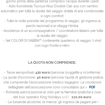
giorno prima della partenza compreso l'acqua durante i pasti
- Auto fuoristrada Toyoya Hilux Double Cab 4x4 con cambio
automatico per tutta la durata del viaggio dotata di aria condizionata
e ogni comfort
- Tutte le visite previste dal programma di viaggio, gli ingressi ai
parchi nazionali e ai villaggi Himba
- Assistenza di un accompagnatore / coordinatore italiano per tutta
la durata del viaggio
- Set COLORI DI SABBIA™ contenente quaderno di viaggio, t-shirt
con logo fronte e retro
LA QUOTA NON COMPRENDE:
- Tasse aeroportuali
430 euro
/persona (soggette a riconferma)
- La quota d'iscrizione:
40 euro
/persona (quota di gestione pratica
che comprende l'assicurazione medico bagaglio).
Le condizioni
dettagliate dell'assicurazione sono consultabili qui >
PDF
- Richiesta autorizzazione al visto per la Namibia (pratiche a cura
del tour operator King Holidays s.r.l.)
110,00 euro
- Le bevande alcoliche, le mance, gli ingressi da pagare per i