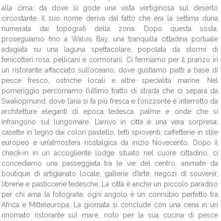
alla cima, da dove si gode una vista vertiginosa sul deserto
circostante. Il suo nome deriva dal fatto che era la settima duna
numerata dai topografi della zona. Dopo questa sosta,
proseguiamo fino a Walvis Bay, una tranquilla cittadina portuale
adagiata su una laguna spettacolare, popolata da stormi di
fenicotteri rosa, pellicani e cormorani. Ci fermiamo per il pranzo in
un ristorante affacciato sull’oceano, dove gustiamo piatti a base di
pesce fresco, ostriche locali e altre specialità marine. Nel
pomeriggio percorriamo l’ultimo tratto di strada che ci separa da
Swakopmund, dove l’aria si fa più fresca e l’orizzonte è interrotto da
architetture eleganti di epoca tedesca, palme e onde che si
infrangono sul lungomare. L’arrivo in città è una vera sorpresa:
casette in legno dai colori pastello, tetti spioventi, caffetterie in stile
europeo e un’atmosfera nostalgica da inizio Novecento. Dopo il
check-in in un accogliente lodge situato nel cuore cittadino, ci
concediamo una passeggiata tra le vie del centro, animate da
boutique di artigianato locale, gallerie d’arte, negozi di souvenir,
librerie e pasticcerie tedesche. La città è anche un piccolo paradiso
per chi ama la fotografia: ogni angolo è un connubio perfetto tra
Africa e Mitteleuropa. La giornata si conclude con una cena in un
rinomato ristorante sul mare, noto per la sua cucina di pesce