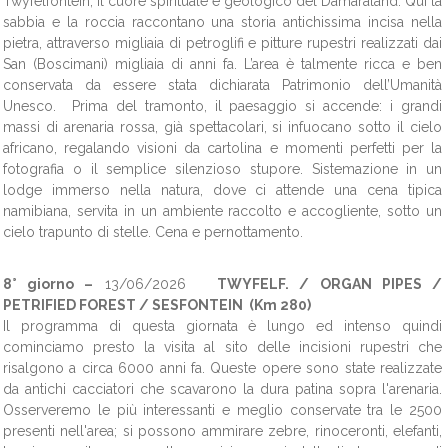
Twyfelfontein, il cuore spirituale e geologico del Damaraland. Qui la
sabbia e la roccia raccontano una storia antichissima incisa nella
pietra, attraverso migliaia di petroglifi e pitture rupestri realizzati dai
San (Boscimani) migliaia di anni fa. L’area è talmente ricca e ben
conservata da essere stata dichiarata Patrimonio dell’Umanità
Unesco. Prima del tramonto, il paesaggio si accende: i grandi
massi di arenaria rossa, già spettacolari, si infuocano sotto il cielo
africano, regalando visioni da cartolina e momenti perfetti per la
fotografia o il semplice silenzioso stupore. Sistemazione in un
lodge immerso nella natura, dove ci attende una cena tipica
namibiana, servita in un ambiente raccolto e accogliente, sotto un
cielo trapunto di stelle. Cena e pernottamento.
8° giorno –
13/06/2026
TWYFELF. / ORGAN PIPES /
PETRIFIED FOREST / SESFONTEIN (Km 280)
Il programma di questa giornata è lungo ed intenso quindi
cominciamo presto la visita al sito delle incisioni rupestri che
risalgono a circa 6000 anni fa. Queste opere sono state realizzate
da antichi cacciatori che scavarono la dura patina sopra l'arenaria.
Osserveremo le più interessanti e meglio conservate tra le 2500
presenti nell'area; si possono ammirare zebre, rinoceronti, elefanti,