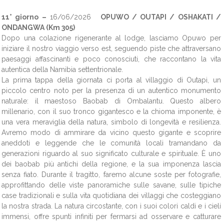
11° giorno –
16/06/2026
OPUWO / OUTAPI / OSHAKATI /
ONDANGWA (Km 305)
Dopo una colazione rigenerante al lodge, lasciamo Opuwo per
iniziare il nostro viaggio verso est, seguendo piste che attraversano
paesaggi affascinanti e poco conosciuti, che raccontano la vita
autentica della Namibia settentrionale.
La prima tappa della giornata ci porta al villaggio di Outapi, un
piccolo centro noto per la presenza di un autentico monumento
naturale: il maestoso Baobab di Ombalantu. Questo albero
millenario, con il suo tronco gigantesco e la chioma imponente, è
una vera meraviglia della natura, simbolo di longevità e resilienza.
Avremo modo di ammirare da vicino questo gigante e scoprire
aneddoti e leggende che le comunità locali tramandano da
generazioni riguardo al suo significato culturale e spirituale. È uno
dei baobab più antichi della regione, e la sua imponenza lascia
senza fiato. Durante il tragitto, faremo alcune soste per fotografie,
approfittando delle viste panoramiche sulle savane, sulle tipiche
case tradizionali e sulla vita quotidiana dei villaggi che costeggiano
la nostra strada. La natura circostante, con i suoi colori caldi e i cieli
immensi, offre spunti infiniti per fermarsi ad osservare e catturare