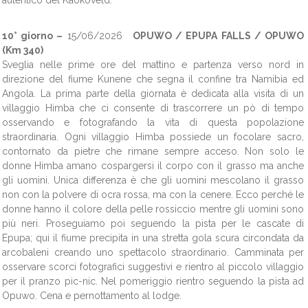
autentico del Kaokoveld.
10° giorno –
15/06/2026
OPUWO / EPUPA FALLS / OPUWO
(Km 340)
Sveglia nelle prime ore del mattino e partenza verso nord in
direzione del fiume Kunene che segna il confine tra Namibia ed
Angola. La prima parte della giornata è dedicata alla visita di un
villaggio Himba che ci consente di trascorrere un pò di tempo
osservando e fotografando la vita di questa popolazione
straordinaria. Ogni villaggio Himba possiede un focolare sacro,
contornato da pietre che rimane sempre acceso. Non solo le
donne Himba amano cospargersi il corpo con il grasso ma anche
gli uomini. Unica differenza è che gli uomini mescolano il grasso
non con la polvere di ocra rossa, ma con la cenere. Ecco perché le
donne hanno il colore della pelle rossiccio mentre gli uomini sono
più neri. Proseguiamo poi seguendo la pista per le cascate di
Epupa; qui il fiume precipita in una stretta gola scura circondata da
arcobaleni creando uno spettacolo straordinario. Camminata per
osservare scorci fotografici suggestivi e rientro al piccolo villaggio
per il pranzo pic-nic. Nel pomeriggio rientro seguendo la pista ad
Opuwo. Cena e pernottamento al lodge.