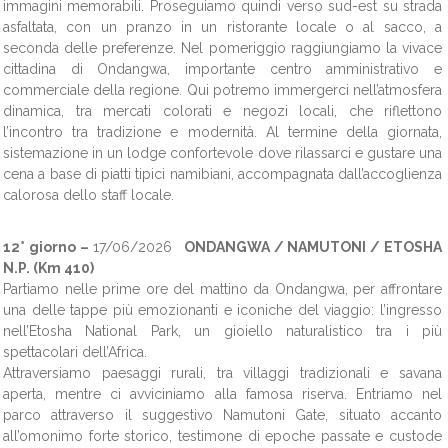
immagini memorabili. Proseguiamo quindi verso sud-est su strada
asfaltata, con un pranzo in un ristorante locale o al sacco, a
seconda delle preferenze. Nel pomeriggio raggiungiamo la vivace
cittadina di Ondangwa, importante centro amministrativo e
commerciale della regione. Qui potremo immergerci nell’atmosfera
dinamica, tra mercati colorati e negozi locali, che riflettono
l’incontro tra tradizione e modernità. Al termine della giornata,
sistemazione in un lodge confortevole dove rilassarci e gustare una
cena a base di piatti tipici namibiani, accompagnata dall’accoglienza
calorosa dello staff locale.
12° giorno –
17/06/2026
ONDANGWA / NAMUTONI / ETOSHA
N.P. (Km 410)
Partiamo nelle prime ore del mattino da Ondangwa, per affrontare
una delle tappe più emozionanti e iconiche del viaggio: l’ingresso
nell’Etosha National Park, un gioiello naturalistico tra i più
spettacolari dell’Africa.
Attraversiamo paesaggi rurali, tra villaggi tradizionali e savana
aperta, mentre ci avviciniamo alla famosa riserva. Entriamo nel
parco attraverso il suggestivo Namutoni Gate, situato accanto
all’omonimo forte storico, testimone di epoche passate e custode