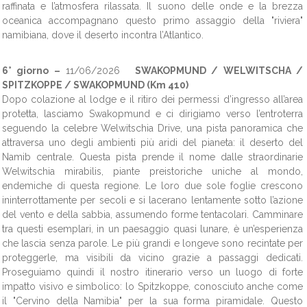
raffinata e l’atmosfera rilassata. Il suono delle onde e la brezza
oceanica accompagnano questo primo assaggio della "riviera"
namibiana, dove il deserto incontra l’Atlantico.
6° giorno –
11/06/2026
SWAKOPMUND / WELWITSCHA /
SPITZKOPPE / SWAKOPMUND (Km 410)
Dopo colazione al lodge e il ritiro dei permessi d’ingresso all’area
protetta, lasciamo Swakopmund e ci dirigiamo verso l’entroterra
seguendo la celebre Welwitschia Drive, una pista panoramica che
attraversa uno degli ambienti più aridi del pianeta: il deserto del
Namib centrale. Questa pista prende il nome dalle straordinarie
Welwitschia mirabilis, piante preistoriche uniche al mondo,
endemiche di questa regione. Le loro due sole foglie crescono
ininterrottamente per secoli e si lacerano lentamente sotto l’azione
del vento e della sabbia, assumendo forme tentacolari. Camminare
tra questi esemplari, in un paesaggio quasi lunare, è un’esperienza
che lascia senza parole. Le più grandi e longeve sono recintate per
proteggerle, ma visibili da vicino grazie a passaggi dedicati.
Proseguiamo quindi il nostro itinerario verso un luogo di forte
impatto visivo e simbolico: lo Spitzkoppe, conosciuto anche come
il "Cervino della Namibia" per la sua forma piramidale. Questo