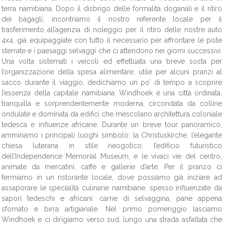
terra namibiana. Dopo il disbrigo delle formalità doganali e il ritiro
dei bagagli, incontriamo il nostro referente locale per il
trasferimento all’agenzia di noleggio per il ritiro delle nostre auto
4x4, già equipaggiate con tutto il necessario per affrontare le piste
sterrate e i paesaggi selvaggi che ci attendono nei giorni successivi.
Una volta sistemati i veicoli ed effettuata una breve sosta per
l’organizzazione della spesa alimentare, utile per alcuni pranzi al
sacco durante il viaggio, dedichiamo un po’ di tempo a scoprire
l’essenza della capitale namibiana. Windhoek è una città ordinata,
tranquilla e sorprendentemente moderna, circondata da colline
ondulate e dominata da edifici che mescolano architettura coloniale
tedesca e influenze africane. Durante un breve tour panoramico,
ammiriamo i principali luoghi simbolo: la Christuskirche, l’elegante
chiesa luterana in stile neogotico, l’edificio futuristico
dell’Independence Memorial Museum, e le vivaci vie del centro,
animate da mercatini, caffè e gallerie d’arte. Per il pranzo ci
fermiamo in un ristorante locale, dove possiamo già iniziare ad
assaporare le specialità culinarie namibiane, spesso influenzate da
sapori tedeschi e africani: carne di selvaggina, pane appena
sfornato e birra artigianale. Nel primo pomeriggio lasciamo
Windhoek e ci dirigiamo verso sud, lungo una strada asfaltata che