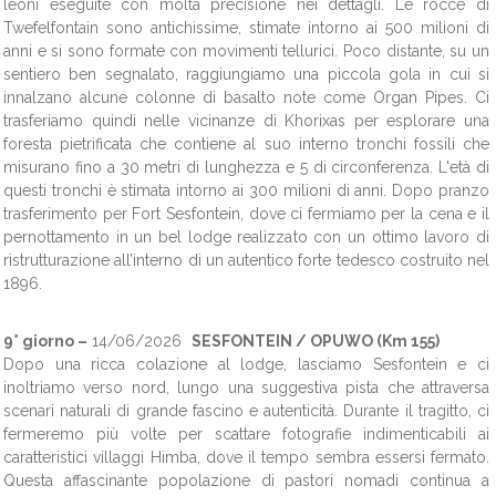
leoni eseguite con molta precisione nei dettagli. Le rocce di
Twefelfontain sono antichissime, stimate intorno ai 500 milioni di
anni e si sono formate con movimenti tellurici. Poco distante, su un
sentiero ben segnalato, raggiungiamo una piccola gola in cui si
innalzano alcune colonne di basalto note come Organ Pipes. Ci
trasferiamo quindi nelle vicinanze di Khorixas per esplorare una
foresta pietrificata che contiene al suo interno tronchi fossili che
misurano fino a 30 metri di lunghezza e 5 di circonferenza. L'età di
questi tronchi è stimata intorno ai 300 milioni di anni. Dopo pranzo
trasferimento per Fort Sesfontein, dove ci fermiamo per la cena e il
pernottamento in un bel lodge realizzato con un ottimo lavoro di
ristrutturazione all’interno di un autentico forte tedesco costruito nel
1896.
9° giorno –
14/06/2026
SESFONTEIN / OPUWO (Km 155)
Dopo una ricca colazione al lodge, lasciamo Sesfontein e ci
inoltriamo verso nord, lungo una suggestiva pista che attraversa
scenari naturali di grande fascino e autenticità. Durante il tragitto, ci
fermeremo più volte per scattare fotografie indimenticabili ai
caratteristici villaggi Himba, dove il tempo sembra essersi fermato.
Questa affascinante popolazione di pastori nomadi continua a