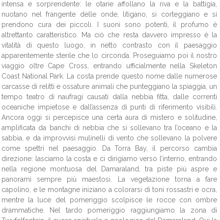
intensa e sorprendente: le otarie affollano la riva e la battigia,
nuotano nel frangente delle onde, litigano, si corteggiano e si
prendono cura dei piccoli. I suoni sono potenti, il profumo è
altrettanto caratteristico. Ma ciò che resta davvero impresso è la
vitalità di questo luogo, in netto contrasto con il paesaggio
apparentemente sterile che lo circonda. Proseguiamo poi il nostro
viaggio oltre Cape Cross, entrando ufficialmente nella Skeleton
Coast National Park. La costa prende questo nome dalle numerose
carcasse di relitti e ossature animali che punteggiano la spiaggia, un
tempo teatro di naufragi causati dalla nebbia fitta, dalle correnti
oceaniche impietose e dall’assenza di punti di riferimento visibili.
Ancora oggi si percepisce una certa aura di mistero e solitudine,
amplificata da banchi di nebbia che si sollevano tra l’oceano e la
sabbia, e da improvvisi mulinelli di vento che sollevano la polvere
come spettri nel paesaggio. Da Torra Bay, il percorso cambia
direzione: lasciamo la costa e ci dirigiamo verso l’interno, entrando
nella regione montuosa del Damaraland, tra piste più aspre e
panorami sempre più maestosi. La vegetazione torna a fare
capolino, e le montagne iniziano a colorarsi di toni rossastri e ocra,
mentre la luce del pomeriggio scolpisce le rocce con ombre
drammatiche. Nel tardo pomeriggio raggiungiamo la zona di