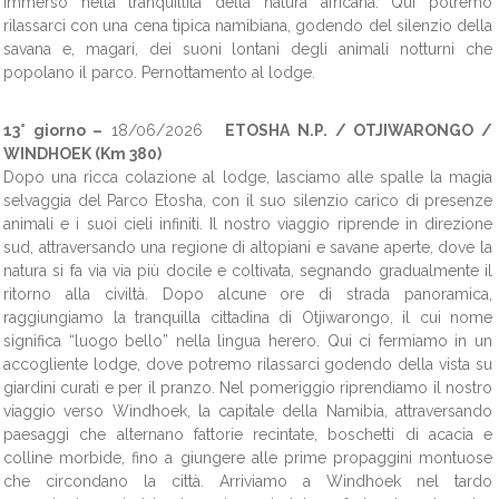
immerso nella tranquillità della natura africana. Qui potremo
rilassarci con una cena tipica namibiana, godendo del silenzio della
savana e, magari, dei suoni lontani degli animali notturni che
popolano il parco. Pernottamento al lodge.
13° giorno –
18/06/2026
ETOSHA N.P. / OTJIWARONGO /
WINDHOEK (Km 380)
Dopo una ricca colazione al lodge, lasciamo alle spalle la magia
selvaggia del Parco Etosha, con il suo silenzio carico di presenze
animali e i suoi cieli infiniti. Il nostro viaggio riprende in direzione
sud, attraversando una regione di altopiani e savane aperte, dove la
natura si fa via via più docile e coltivata, segnando gradualmente il
ritorno alla civiltà. Dopo alcune ore di strada panoramica,
raggiungiamo la tranquilla cittadina di Otjiwarongo, il cui nome
significa “luogo bello” nella lingua herero. Qui ci fermiamo in un
accogliente lodge, dove potremo rilassarci godendo della vista su
giardini curati e per il pranzo. Nel pomeriggio riprendiamo il nostro
viaggio verso Windhoek, la capitale della Namibia, attraversando
paesaggi che alternano fattorie recintate, boschetti di acacia e
colline morbide, fino a giungere alle prime propaggini montuose
che circondano la città. Arriviamo a Windhoek nel tardo