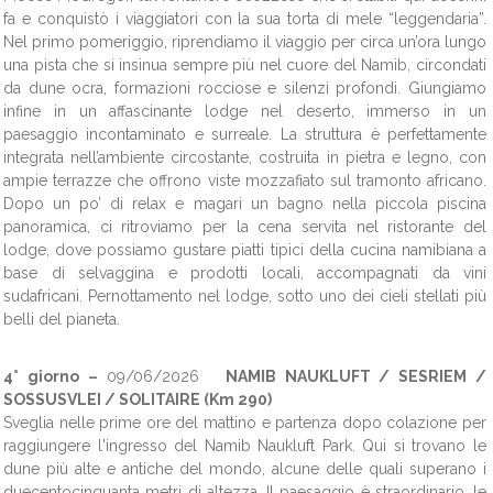
fa e conquistò i viaggiatori con la sua torta di mele “leggendaria”.
Nel primo pomeriggio, riprendiamo il viaggio per circa un’ora lungo
una pista che si insinua sempre più nel cuore del Namib, circondati
da dune ocra, formazioni rocciose e silenzi profondi. Giungiamo
infine in un affascinante lodge nel deserto, immerso in un
paesaggio incontaminato e surreale. La struttura è perfettamente
integrata nell’ambiente circostante, costruita in pietra e legno, con
ampie terrazze che offrono viste mozzafiato sul tramonto africano.
Dopo un po’ di relax e magari un bagno nella piccola piscina
panoramica, ci ritroviamo per la cena servita nel ristorante del
lodge, dove possiamo gustare piatti tipici della cucina namibiana a
base di selvaggina e prodotti locali, accompagnati da vini
sudafricani. Pernottamento nel lodge, sotto uno dei cieli stellati più
belli del pianeta.
4° giorno –
09/06/2026
NAMIB NAUKLUFT / SESRIEM /
SOSSUSVLEI / SOLITAIRE (Km 290)
Sveglia nelle prime ore del mattino e partenza dopo colazione per
raggiungere l'ingresso del Namib Naukluft Park. Qui si trovano le
dune più alte e antiche del mondo, alcune delle quali superano i
duecentocinquanta metri di altezza. Il paesaggio è straordinario, le