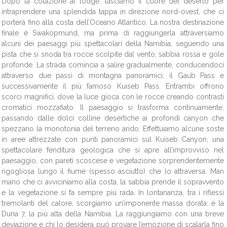
Dopo la colazione al lodge, lasciamo il cuore del deserto per
intraprendere una splendida tappa in direzione nord-ovest, che ci
porterà fino alla costa dell’Oceano Atlantico. La nostra destinazione
finale è Swakopmund, ma prima di raggiungerla attraversiamo
alcuni dei paesaggi più spettacolari della Namibia, seguendo una
pista che si snoda tra rocce scolpite dal vento, sabbia rossa e gole
profonde. La strada comincia a salire gradualmente, conducendoci
attraverso due passi di montagna panoramici, il Gaub Pass e
successivamente il più famoso Kuiseb Pass. Entrambi offrono
scorci magnifici, dove la luce gioca con le rocce creando contrasti
cromatici mozzafiato. Il paesaggio si trasforma continuamente,
passando dalle dolci colline desertiche ai profondi canyon che
spezzano la monotonia del terreno arido. Effettuiamo alcune soste
in aree attrezzate con punti panoramici sul Kuiseb Canyon, una
spettacolare fenditura geologica che si apre all’improvviso nel
paesaggio, con pareti scoscese e vegetazione sorprendentemente
rigogliosa lungo il fiume (spesso asciutto) che lo attraversa. Man
mano che ci avviciniamo alla costa, la sabbia prende il sopravvento
e la vegetazione si fa sempre più rada. In lontananza, tra i riflessi
tremolanti del calore, scorgiamo un’imponente massa dorata: è la
Duna 7, la più alta della Namibia. La raggiungiamo con una breve
deviazione e chi lo desidera può provare l’emozione di scalarla fino