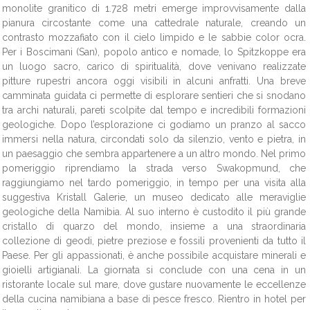
monolite granitico di 1.728 metri emerge improvvisamente dalla
pianura circostante come una cattedrale naturale, creando un
contrasto mozzafiato con il cielo limpido e le sabbie color ocra.
Per i Boscimani (San), popolo antico e nomade, lo Spitzkoppe era
un luogo sacro, carico di spiritualità, dove venivano realizzate
pitture rupestri ancora oggi visibili in alcuni anfratti. Una breve
camminata guidata ci permette di esplorare sentieri che si snodano
tra archi naturali, pareti scolpite dal tempo e incredibili formazioni
geologiche. Dopo l’esplorazione ci godiamo un pranzo al sacco
immersi nella natura, circondati solo da silenzio, vento e pietra, in
un paesaggio che sembra appartenere a un altro mondo. Nel primo
pomeriggio riprendiamo la strada verso Swakopmund, che
raggiungiamo nel tardo pomeriggio, in tempo per una visita alla
suggestiva Kristall Galerie, un museo dedicato alle meraviglie
geologiche della Namibia. Al suo interno è custodito il più grande
cristallo di quarzo del mondo, insieme a una straordinaria
collezione di geodi, pietre preziose e fossili provenienti da tutto il
Paese. Per gli appassionati, è anche possibile acquistare minerali e
gioielli artigianali. La giornata si conclude con una cena in un
ristorante locale sul mare, dove gustare nuovamente le eccellenze
della cucina namibiana a base di pesce fresco. Rientro in hotel per