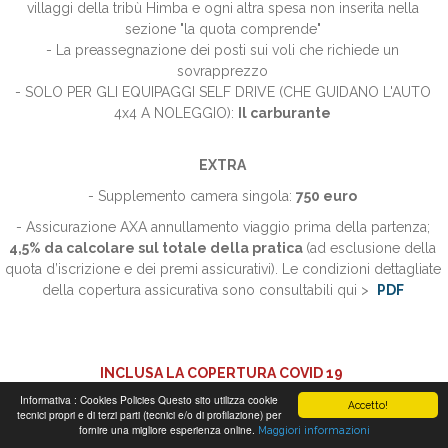
villaggi della tribù Himba e ogni altra spesa non inserita nella
sezione "la quota comprende"
- La preassegnazione dei posti sui voli che richiede un
sovrapprezzo
- SOLO PER GLI EQUIPAGGI SELF DRIVE (CHE GUIDANO L'AUTO
4x4 A NOLEGGIO):
Il carburante
EXTRA
- Supplemento camera singola:
750
euro
- Assicurazione AXA annullamento viaggio prima della partenza;
4,5
%
da calcolare sul totale della pratica
(ad esclusione della
quota d’iscrizione e dei premi assicurativi). Le condizioni dettagliate
della copertura assicurativa sono consultabili qui >
PDF
INCLUSA LA COPERTURA COVID 19
Informativa : Cookies Policies Questo sito utilizza cookie
Nella nostra polizza assicurativa AXA abbiamo integrato un'ulteriore
Accetto!
tecnici propri e di terzi parti (tecnici e/o di profilazione) per
copertura dedicata al Covid 19, (COVER STAY) per tutelare
fornire una migliore esperienza online.
Maggiori informazioni
i Viaggiatori in caso di eventi come ricovero, convalescenza, rientro