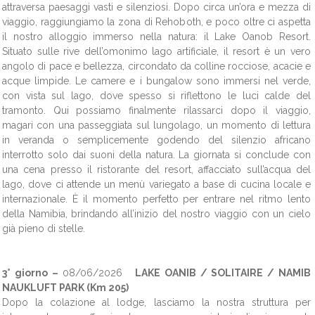
attraversa paesaggi vasti e silenziosi. Dopo circa un’ora e mezza di
viaggio, raggiungiamo la zona di Rehoboth, e poco oltre ci aspetta
il nostro alloggio immerso nella natura: il Lake Oanob Resort.
Situato sulle rive dell’omonimo lago artificiale, il resort è un vero
angolo di pace e bellezza, circondato da colline rocciose, acacie e
acque limpide. Le camere e i bungalow sono immersi nel verde,
con vista sul lago, dove spesso si riflettono le luci calde del
tramonto. Qui possiamo finalmente rilassarci dopo il viaggio,
magari con una passeggiata sul lungolago, un momento di lettura
in veranda o semplicemente godendo del silenzio africano
interrotto solo dai suoni della natura. La giornata si conclude con
una cena presso il ristorante del resort, affacciato sull’acqua del
lago, dove ci attende un menù variegato a base di cucina locale e
internazionale. È il momento perfetto per entrare nel ritmo lento
della Namibia, brindando all’inizio del nostro viaggio con un cielo
già pieno di stelle.
3° giorno –
08/06/2026
LAKE OANIB / SOLITAIRE / NAMIB
NAUKLUFT PARK (Km 205)
Dopo la colazione al lodge, lasciamo la nostra struttura per