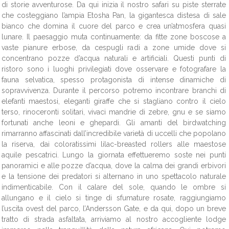
di storie avventurose. Da qui inizia il nostro safari su piste sterrate
che costeggiano l’ampia Etosha Pan, la gigantesca distesa di sale
bianco che domina il cuore del parco e crea un’atmosfera quasi
lunare. Il paesaggio muta continuamente: da fitte zone boscose a
vaste pianure erbose, da cespugli radi a zone umide dove si
concentrano pozze d’acqua naturali e artificiali. Questi punti di
ristoro sono i luoghi privilegiati dove osservare e fotografare la
fauna selvatica, spesso protagonista di intense dinamiche di
sopravvivenza. Durante il percorso potremo incontrare branchi di
elefanti maestosi, eleganti giraffe che si stagliano contro il cielo
terso, rinoceronti solitari, vivaci mandrie di zebre, gnu e se siamo
fortunati anche leoni e ghepardi. Gli amanti del birdwatching
rimarranno affascinati dall’incredibile varietà di uccelli che popolano
la riserva, dai coloratissimi lilac-breasted rollers alle maestose
aquile pescatrici. Lungo la giornata effettueremo soste nei punti
panoramici e alle pozze d’acqua, dove la calma dei grandi erbivori
e la tensione dei predatori si alternano in uno spettacolo naturale
indimenticabile. Con il calare del sole, quando le ombre si
allungano e il cielo si tinge di sfumature rosate, raggiungiamo
l’uscita ovest del parco, l’Andersson Gate, e da qui, dopo un breve
tratto di strada asfaltata, arriviamo al nostro accogliente lodge