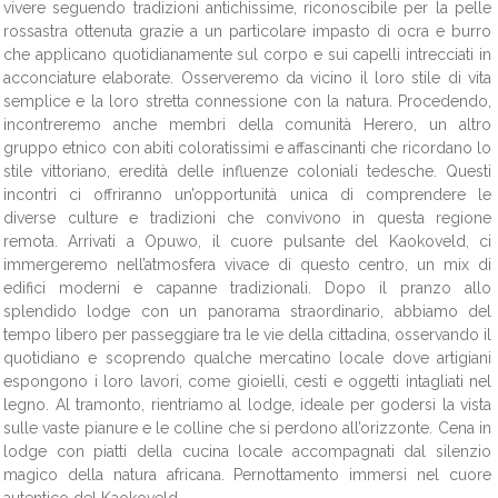
vivere seguendo tradizioni antichissime, riconoscibile per la pelle
rossastra ottenuta grazie a un particolare impasto di ocra e burro
che applicano quotidianamente sul corpo e sui capelli intrecciati in
acconciature elaborate. Osserveremo da vicino il loro stile di vita
semplice e la loro stretta connessione con la natura. Procedendo,
incontreremo anche membri della comunità Herero, un altro
gruppo etnico con abiti coloratissimi e affascinanti che ricordano lo
stile vittoriano, eredità delle influenze coloniali tedesche. Questi
incontri ci offriranno un’opportunità unica di comprendere le
diverse culture e tradizioni che convivono in questa regione
remota. Arrivati a Opuwo, il cuore pulsante del Kaokoveld, ci
immergeremo nell’atmosfera vivace di questo centro, un mix di
edifici moderni e capanne tradizionali. Dopo il pranzo allo
splendido lodge con un panorama straordinario, abbiamo del
tempo libero per passeggiare tra le vie della cittadina, osservando il
quotidiano e scoprendo qualche mercatino locale dove artigiani
espongono i loro lavori, come gioielli, cesti e oggetti intagliati nel
legno. Al tramonto, rientriamo al lodge, ideale per godersi la vista
sulle vaste pianure e le colline che si perdono all’orizzonte. Cena in
lodge con piatti della cucina locale accompagnati dal silenzio
magico della natura africana. Pernottamento immersi nel cuore