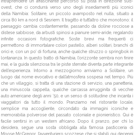
intraprendere un affascinante percorso su pista in direzione sud-
ovest, che ci condurrà verso uno degli insediamenti più iconici
della Namibia: Solitaire, un piccolo avamposto nel nulla, situato a
circa 80 km a nord di Sesriem. Il tragitto è tutt’altro che monotono: il
paesaggio cambia costantemente, passando da doline rocciose a
distese sabbiose, da arbusti spinosi a pianure semi-aride, regalando
infinite occasioni fotografiche. Soste brevi ma frequenti ci
permettono di immortalare colori pastello, alberi solitari, branchi di
orici e, con un po’ di fortuna, anche qualche struzzo o springbok in
lontananza. In questo tratto di Namibia, l’orizzonte sembra non finire
mai, e la guida silenziosa tra le piste sterrate diventa parte integrante
dell’esperienza. Intorno a mezzogiorno arriviamo a Solitaire, un
luogo dal nome evocativo e dall’atmosfera sospesa nel tempo. Più
che un villaggio, si tratta di una stazione di servizio, una panetteria,
una minuscola cappella, qualche carcassa arrugginita di vecchie
auto americane degli anni ’50, e un senso di solitudine che incanta i
viaggiatori da tutto il mondo. Pranziamo nel ristorante locale,
semplice ma accogliente, circondato da immagini iconiche e
memorabilia polverose del passato coloniale e pionieristico. Qui è
facile sentirsi in un western africano. Dopo il pranzo, per chi lo
desidera, segue una sosta obbligata alla famosa pasticceria di
Moose McGregor, l’avventuriero scozzese che si stabilì qui decenni