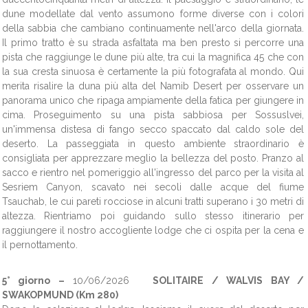
dune modellate dal vento assumono forme diverse con i colori
della sabbia che cambiano continuamente nell'arco della giornata.
Il primo tratto è su strada asfaltata ma ben presto si percorre una
pista che raggiunge le dune più alte, tra cui la magnifica 45 che con
la sua cresta sinuosa è certamente la più fotografata al mondo. Qui
merita risalire la duna più alta del Namib Desert per osservare un
panorama unico che ripaga ampiamente della fatica per giungere in
cima. Proseguimento su una pista sabbiosa per Sossuslvei,
un'immensa distesa di fango secco spaccato dal caldo sole del
deserto. La passeggiata in questo ambiente straordinario è
consigliata per apprezzare meglio la bellezza del posto. Pranzo al
sacco e rientro nel pomeriggio all'ingresso del parco per la visita al
Sesriem Canyon, scavato nei secoli dalle acque del fiume
Tsauchab, le cui pareti rocciose in alcuni tratti superano i 30 metri di
altezza. Rientriamo poi guidando sullo stesso itinerario per
raggiungere il nostro accogliente lodge che ci ospita per la cena e
il pernottamento.
5° giorno –
10/06/2026
SOLITAIRE / WALVIS BAY /
SWAKOPMUND (Km 280)