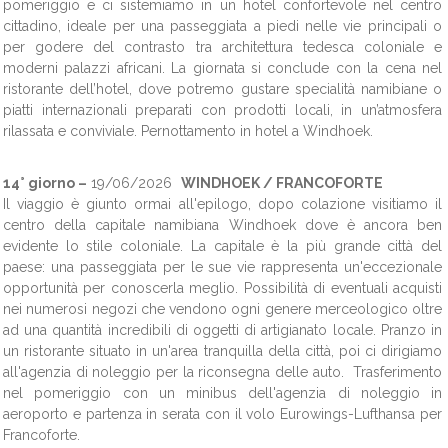
pomeriggio e ci sistemiamo in un hotel confortevole nel centro
cittadino, ideale per una passeggiata a piedi nelle vie principali o
per godere del contrasto tra architettura tedesca coloniale e
moderni palazzi africani. La giornata si conclude con la cena nel
ristorante dell’hotel, dove potremo gustare specialità namibiane o
piatti internazionali preparati con prodotti locali, in un’atmosfera
rilassata e conviviale. Pernottamento in hotel a Windhoek.
14° giorno –
19/06/2026
WINDHOEK / FRANCOFORTE
Il viaggio è giunto ormai all'epilogo, dopo colazione visitiamo il
centro della capitale namibiana Windhoek dove è ancora ben
evidente lo stile coloniale. La capitale è la più grande città del
paese: una passeggiata per le sue vie rappresenta un'eccezionale
opportunità per conoscerla meglio. Possibilità di eventuali acquisti
nei numerosi negozi che vendono ogni genere merceologico oltre
ad una quantità incredibili di oggetti di artigianato locale. Pranzo in
un ristorante situato in un'area tranquilla della città, poi ci dirigiamo
all'agenzia di noleggio per la
riconsegna delle auto.
Trasferimento
nel pomeriggio con un minibus dell'agenzia di noleggio in
aeroporto e partenza in serata con il volo Eurowings-Lufthansa per
Francoforte.