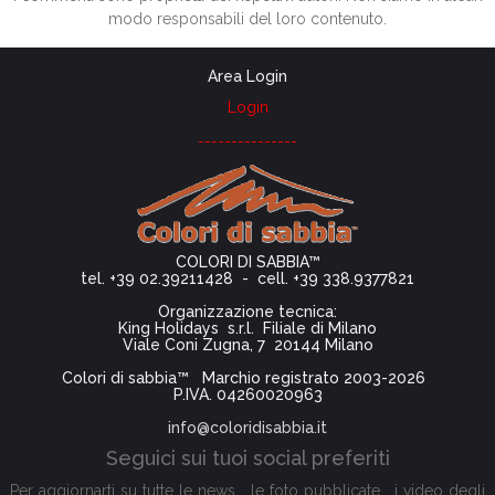
modo responsabili del loro contenuto.
Area Login
Login
---------------
COLORI DI SABBIA™
tel. +39 02.39211428 - cell. +39 338.9377821
Organizzazione tecnica:
King Holidays s.r.l. Filiale di Milano
Viale Coni Zugna, 7 20144 Milano
Colori di sabbia™ Marchio registrato 2003-2026
P.IVA. 04260020963
info@coloridisabbia.it
Seguici sui tuoi social preferiti
Per aggiornarti su tutte le news, le foto pubblicate, i video degli