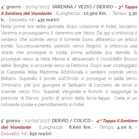
4° giorno
- 01/05/2027
VARENNA / VEZIO / DERVIO
-
3^ Tappa
Il Sentiero del Viandante
(Lunghezza:
10,500 Km.
- Tempo:
5.30
h.
- Dislivello:
+/- 430 metri
)
Nelle prime ore della giornata, dopo colazione in hotel, lasciamo
Varenna e proseguiamo il cammino per Vezio. Da qui si imbocca il
sentiero che scende verso il torrente Esino attraverso un antico
ponte. Successivamente, salendo verso Regolo, si imbocca una
strada che prosegue in costa, prima asfaltata, poi sterrata. Si
prosegue verso la Valle Masna e, attraversato il cosiddetto Bosco
delle Streghe, si procede verso la Fabbrica. Dopo aver costeggiato
la Cappella della Madonna Addolorata il sentiero scende verso
Bellano. Superato il ponte sull’Orrido si prosegue in salita verso
Ombriaco, per poi giungere al Santuario di Lezzeno da dove si
scende verso Oro. Superati Verginate e Ronchi si raggiunge la
penisola di Dervio, punto di arrivo della terza tappa. Cena in un
ristorante locale e pernottamento in hotel.
5° giorno
- 02/05/2027
DERVIO / COLICO
-
4^ Tappa Il Sentiero
del Viandante
(Lunghezza:
8,600 Km.
- Tempo:
4.00 h.
-
Dislivello:
+/- 650 metri
)