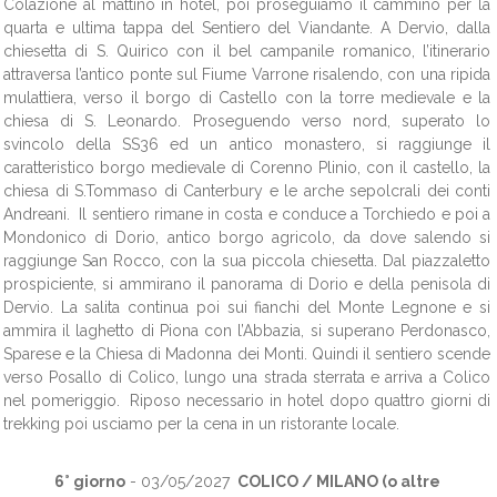
Colazione al mattino in hotel, poi proseguiamo il cammino per la
quarta e ultima tappa del Sentiero del Viandante. A Dervio, dalla
chiesetta di S. Quirico con il bel campanile romanico, l’itinerario
attraversa l’antico ponte sul Fiume Varrone risalendo, con una ripida
mulattiera, verso il borgo di Castello con la torre medievale e la
chiesa di S. Leonardo. Proseguendo verso nord, superato lo
svincolo della SS36 ed un antico monastero, si raggiunge il
caratteristico borgo medievale di Corenno Plinio, con il castello, la
chiesa di S.Tommaso di Canterbury e le arche sepolcrali dei conti
Andreani. Il sentiero rimane in costa e conduce a Torchiedo e poi a
Mondonico di Dorio, antico borgo agricolo, da dove salendo si
raggiunge San Rocco, con la sua piccola chiesetta. Dal piazzaletto
prospiciente, si ammirano il panorama di Dorio e della penisola di
Dervio. La salita continua poi sui fianchi del Monte Legnone e si
ammira il laghetto di Piona con l’Abbazia, si superano Perdonasco,
Sparese e la Chiesa di Madonna dei Monti. Quindi il sentiero scende
verso Posallo di Colico, lungo una strada sterrata e arriva a Colico
nel pomeriggio. Riposo necessario in hotel dopo quattro giorni di
trekking poi usciamo per la cena in un ristorante locale.
6° giorno
- 03/05/2027
COLICO / MILANO
(o altre