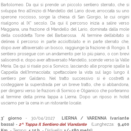
Bartolomeo. Da qui si prende un piccolo sentiero sterrato, che si
sviluppa fino all’inizio di Mandello del Lario dove, arroccata su uno
sperone roccioso, sorge la chiesa di San Giorgio, le cui origini
risalgono al IX° secolo. Da qui il percorso inizia a salire verso
Maggiana, una frazione di Mandello del Lario, dominata dalla mole
della cosiddetta Torre del Barbarossa. Al termine dell’abitato si
delinea il percorso in parte acciottolato e in parte sterrato che,
dopo aver attraversato un bosco, raggiunge la frazione di Rongio. Il
sentiero prosegue con un andamento per lo più piano, o con brevi
saliscendi e, dopo aver attraversato Mandello, scende verso la Valle
Meria. Da qui si risale poi a Sonvico, lasciando alle proprie spalle la
Cappella dell’Immacolata; spettacolare la vista sul lago lungo il
sentiero per Galdano. Nel tratto successivo si è costretti a
costeggiare la superstrada per un breve tratto, che si abbandona,
per dirigersi verso le frazioni di Sornico e Olgianico che porteranno
al termine della prima tappa a Lierna. Dopo un riposo in hotel
usciamo per la cena in un ristorante locale.
3° giorno
- 30/04/2027
LIERNA / VARENNA
(variante
bassa)
-
2^ Tappa Il Sentiero del Viandante
(Lunghezza:
9,400
Km.
- Tempo:
4.15 h.
- Dislivello:
+/- 580 metri
)