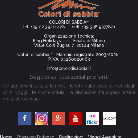
COLORI DI SABBIA™
tel. +39 02.39211428 - cell. +39 338.9377821
Organizzazione tecnica:
King Holidays s.r.l. Filiale di Milano
Viale Coni Zugna, 7 20144 Milano
Colori di sabbia™ Marchio registrato 2003-2026
P.IVA. 04260020963
info@coloridisabbia.it
Seguici sui tuoi social preferiti
Per aggiornarti su tutte le news, le foto pubblicate, i video degli
ultimi viaggi, le nostre attività, le discussioni tra appassionati e
molto altro ancora...
Home
Prossime Partenze
Destinazioni
Viaggi Avventura