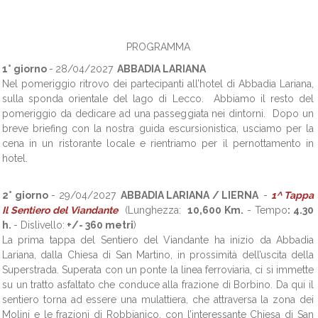
PROGRAMMA
1° giorno
-
28/04/2027
ABBADIA LARIANA
Nel pomeriggio ritrovo dei partecipanti all’hotel di Abbadia Lariana,
sulla sponda orientale del lago di Lecco. Abbiamo il resto del
pomeriggio da dedicare ad una passeggiata nei dintorni. Dopo un
breve briefing con la nostra guida escursionistica, usciamo per la
cena in un ristorante locale e rientriamo per il pernottamento in
hotel.
2° giorno
- 29/04/2027
ABBADIA LARIANA / LIERNA
-
1^ Tappa
Il Sentiero del Viandante
(Lunghezza:
10,600 Km.
- Tempo
: 4.30
h.
- Dislivello:
+/- 360 metri
)
La prima tappa del Sentiero del Viandante ha inizio da Abbadia
Lariana, dalla Chiesa di San Martino, in prossimità dell’uscita della
Superstrada. Superata con un ponte la linea ferroviaria, ci si immette
su un tratto asfaltato che conduce alla frazione di Borbino. Da qui il
sentiero torna ad essere una mulattiera, che attraversa la zona dei
Molini e le frazioni di Robbianico, con l’interessante Chiesa di San