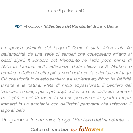
(base 8 partecipanti)
PDF
Photobook
"Il Sentiero del Viandante"
di Dario Basile
La sponda orientale del Lago di Como è stata interessata fin
dall’antichità da una serie di sentieri che collegavano Milano ai
passi alpini. Il Sentiero del Viandante ha inizio poco prima di
Abbadia Lariana, nelle adiacenze della chiesa di S. Martino, e
termina a Colico la città più a nord della costa orientale del lago.
Ciò che trionfa in questo sentiero è il sapiente equilibrio tra l’attività
umana e la natura. Mèta di molti appassionati, il Sentiero del
Viandante è lungo poco più di 40 chilometri con dislivelli compresi
tra i 400 e i 1000 metri, lo si può percorrere in quattro tappe,
immersi in un ambiente con bellissimi panorami che uniscono il
lago al cielo.
Programma:
In cammino lungo il Sentiero del Viandante
-
f
o
l
low
ers
Colori di sabbia
for