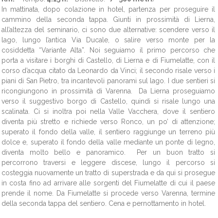
In mattinata, dopo colazione in hotel, partenza per proseguire il
cammino della seconda tappa. Giunti in prossimità di Lierna,
all’altezza del seminario, ci sono due alternative: scendere verso il
lago, lungo l’antica Via Ducale, o salire verso monte per la
cosiddetta “Variante Alta”. Noi seguiamo il primo percorso che
porta a visitare i borghi di Castello, di Lierna e di Fiumelatte, con il
corso d’acqua citato da Leonardo da Vinci; il secondo risale verso i
piani di San Pietro, tra incantevoli panorami sul lago. I due sentieri si
ricongiungono in prossimità di Varenna. Da Lierna proseguiamo
verso il suggestivo borgo di Castello, quindi si risale lungo una
scalinata. Ci si inoltra poi nella Valle Vacchera, dove il sentiero
diventa più stretto e richiede verso Ronco, un po’ di attenzione;
superato il fondo della valle, il sentiero raggiunge un terreno più
dolce e, superato il fondo della valle mediante un ponte di legno,
diventa molto bello e panoramico. Per un buon tratto si
percorrono traversi e leggere discese, lungo il percorso si
costeggia nuovamente un tratto di superstrada e da qui si prosegue
in costa fino ad arrivare alle sorgenti del Fiumelatte di cui il paese
prende il nome. Da Fiumelatte si procede verso Varenna, termine
della seconda tappa del sentiero. Cena e pernottamento in hotel.